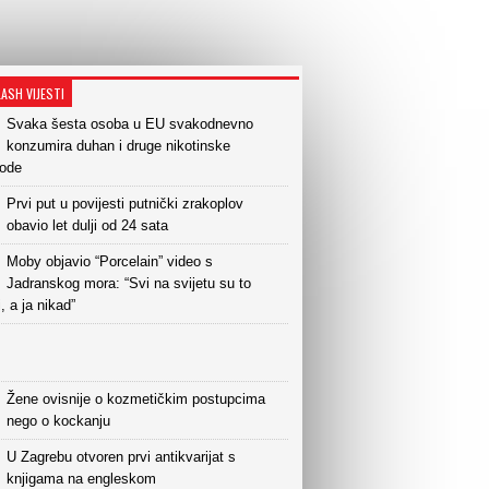
LASH VIJESTI
Svaka šesta osoba u EU svakodnevno
konzumira duhan i druge nikotinske
vode
Prvi put u povijesti putnički zrakoplov
obavio let dulji od 24 sata
Moby objavio “Porcelain” video s
Jadranskog mora: “Svi na svijetu su to
i, a ja nikad”
Žene ovisnije o kozmetičkim postupcima
nego o kockanju
U Zagrebu otvoren prvi antikvarijat s
knjigama na engleskom