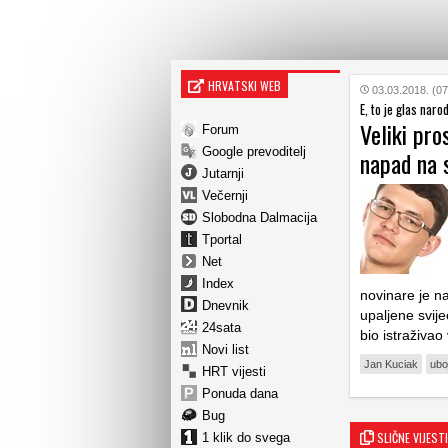
HRVATSKI WEB
03.03.2018. (07
E, to je glas naro
Veliki pro
Forum
Google prevoditelj
napad na 
Jutarnji
Večernji
Slobodna Dalmacija
Tportal
Net
Index
novinare je na
Dnevnik
upaljene svije
24sata
bio istraživao
Novi list
Jan Kuciak
ubo
HRT vijesti
Ponuda dana
Bug
SLIČNE VIJESTI
1 klik do svega