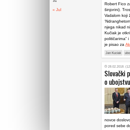
31
Robert Fico z
« Jul
šinjorini). Tr
Vadalom koji 
‘Ndranghetom, 
njega nikad n
Kučiak je otkr
političarima” i
je pisao za
Ak
Jan Kuciak
ubo
28.02.2018. (12
Slovački p
o ubojstvu
novce doslovc
pored sebe do