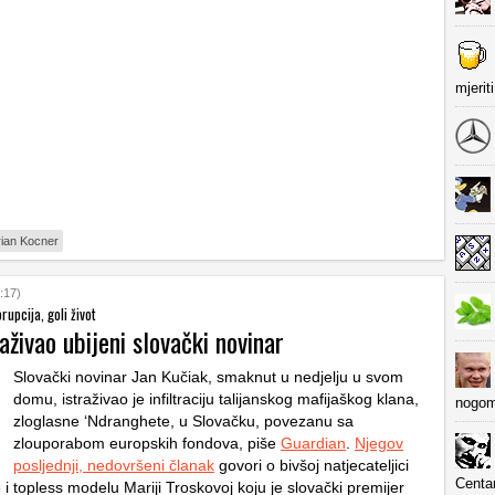
mjerit
ian Kocner
:17)
rupcija, goli život
raživao ubijeni slovački novinar
Slovački novinar Jan Kučiak, smaknut u nedjelju u svom
domu, istraživao je infiltraciju talijanskog mafijaškog klana,
nogom
zloglasne ‘Ndranghete, u Slovačku, povezanu sa
zlouporabom europskih fondova, piše
Guardian
.
Njegov
posljednji, nedovršeni članak
govori o bivšoj natjecateljici
Centa
i topless modelu Mariji Troskovoj koju je slovački premijer