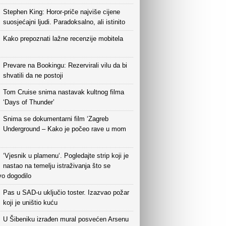
Stephen King: Horor-priče najviše cijene
suosjećajni ljudi. Paradoksalno, ali istinito
Kako prepoznati lažne recenzije mobitela
Prevare na Bookingu: Rezervirali vilu da bi
shvatili da ne postoji
Tom Cruise snima nastavak kultnog filma
‘Days of Thunder’
Snima se dokumentarni film ‘Zagreb
Underground – Kako je počeo rave u mom
‘Vjesnik u plamenu‘. Pogledajte strip koji je
nastao na temelju istraživanja što se
vo dogodilo
Pas u SAD-u uključio toster. Izazvao požar
koji je uništio kuću
U Šibeniku izrađen mural posvećen Arsenu