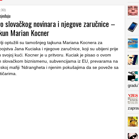
:30)
bjeđuju
vo slovačkog novinara i njegove zaručnice –
jkun Marian Kocner
elji optužili su tamošnjeg tajkuna Mariana Kocnera za
ojstva Jana Kuciaka i njegove zaručnice, koji su ubijeni prije
svojoj kući. Kocner je u pritvoru. Kuciak je pisao o ovom
 slovačkom biznismenu, subvencijama iz EU, prevarama na
anskoj mafiji ‘Ndrangheta i njenim pokušajima da se poveže sa
tičarima.
gradu’
zapra