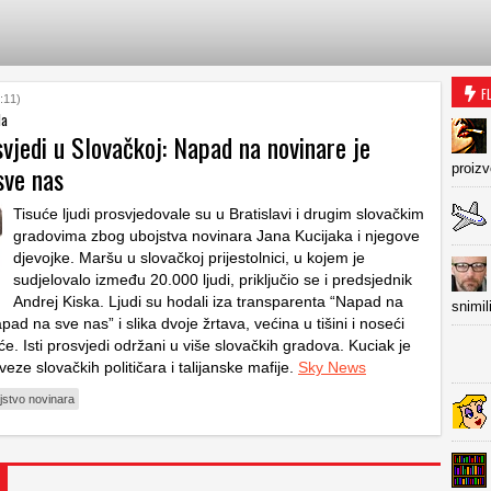
F
:11)
da
svjedi u Slovačkoj: Napad na novinare je
sve nas
proiz
Tisuće ljudi prosvjedovale su u Bratislavi i drugim slovačkim
gradovima zbog ubojstva novinara Jana Kucijaka i njegove
djevojke. Maršu u slovačkoj prijestolnici, u kojem je
sudjelovalo između 20.000 ljudi, priključio se i predsjednik
Andrej Kiska. Ljudi su hodali iza transparenta “Napad na
snimil
pad na sve nas” i slika dvoje žrtava, većina u tišini i noseći
će. Isti prosvjedi održani u više slovačkih gradova. Kuciak je
 veze slovačkih političara i talijanske mafije.
Sky News
jstvo novinara