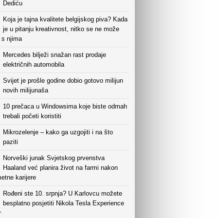
Dediću
Koja je tajna kvalitete belgijskog piva? Kada
je u pitanju kreativnost, nitko se ne može
i s njima
Mercedes bilježi snažan rast prodaje
električnih automobila
Svijet je prošle godine dobio gotovo milijun
novih milijunaša
10 prečaca u Windowsima koje biste odmah
trebali početi koristiti
Mikrozelenje – kako ga uzgojiti i na što
paziti
Norveški junak Svjetskog prvenstva
Haaland već planira život na farmi nakon
etne karijere
Rođeni ste 10. srpnja? U Karlovcu možete
besplatno posjetiti Nikola Tesla Experience
r