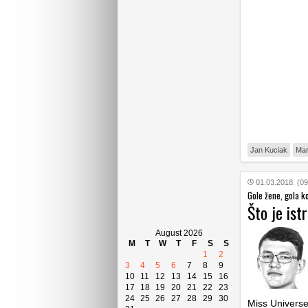
Jan Kuciak
Mar
01.03.2018. (09
Gole žene, gola ko
Što je ist
August 2026
M
T
W
T
F
S
S
1
2
3
4
5
6
7
8
9
10
11
12
13
14
15
16
17
18
19
20
21
22
23
24
25
26
27
28
29
30
Miss Universe 