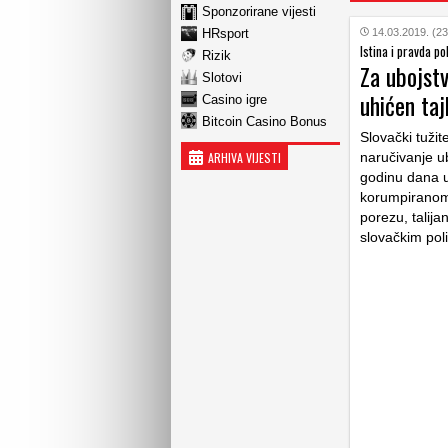
Sponzorirane vijesti
HRsport
14.03.2019. (23
Istina i pravda po
Rizik
Za ubojst
Slotovi
uhićen ta
Casino igre
Bitcoin Casino Bonus
Slovački tužit
ARHIVA VIJESTI
naručivanje ub
godinu dana u 
korumpiranom
porezu, talij
slovačkim poli