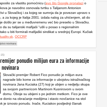
aposlio za vlastitu pomoćnicu (
evo što Google pronalazi
o
oskova je navodno osnovala tvrtku s Talijanom Antonion
živi u Slovačkoj i za kojeg se sumnja da je povezan upravo s
a za kojeg je Italija 2001. izdala nalog za uhićenjem, ali do
ije došlo jer se u međuvremenu već bio preselio u Slovačku.
io da su talijanski mafijaši “ušli u posao s regionalnim
 tako u biti formirali mafijaški sindikat u srednjoj Europi. Kučiak
tuality.sk
.
OCCRP
jstvo novinara
:15)
remijer ponudio milijun eura za informacije
 novinara
Slovački premijer Robert Fico ponudio je milijun eura
nagrade bilo kome za informacije o ubojstvu istraživačkog
novinara Jana Kuciaka (27) koji je ubijen u nedjelju skupa
sa svojom partnericom Martinom Kusnirovom u svom
domu. Oboje su ubijeni s po jednim metkom. Fico je ove
e donio na obraćanje medijima i stavio novčanice na stol
k je iznosio ponudu. Inače, Kuciakov posljednji članak