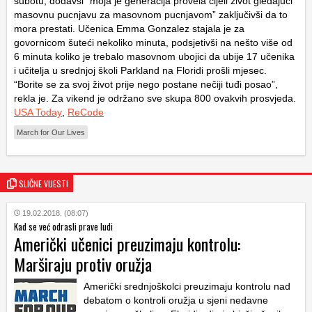
subotu, dodavši “moja je generacija provela cijeli život gledajući
masovnu pucnjavu za masovnom pucnjavom” zaključivši da to
mora prestati. Učenica Emma Gonzalez stajala je za
govornicom šuteći nekoliko minuta, podsjetivši na nešto više od
6 minuta koliko je trebalo masovnom ubojici da ubije 17 učenika
i učitelja u srednjoj školi Parkland na Floridi prošli mjesec.
“Borite se za svoj život prije nego postane nečiji tuđi posao”,
rekla je. Za vikend je održano sve skupa 800 ovakvih prosvjeda.
USA Today
,
ReCode
March for Our Lives
SLIČNE VIJESTI
19.02.2018. (08:07)
Kad se već odrasli prave ludi
Američki učenici preuzimaju kontrolu:
Marširaju protiv oružja
Američki srednjoškolci preuzimaju kontrolu nad
debatom o kontroli oružja u sjeni nedavne