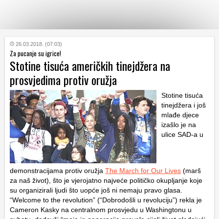
KATEGORIJE
26.03.2018. (07:03)
Za pucanje su igrice!
Stotine tisuća američkih tinejdžera na
HRVATSKI
prosvjedima protiv oružja
WEB
Stotine tisuća
tinejdžera i još
mlađe djece
izašlo je na
ulice SAD-a u
demonstracijama protiv oružja
The March for Our Lives
(marš
za naš život), što je vjerojatno najveće političko okupljanje koje
su organizirali ljudi što uopće još ni nemaju pravo glasa.
“Welcome to the revolution” (“Dobrodošli u revoluciju”) rekla je
Cameron Kasky na centralnom prosvjedu u Washingtonu u