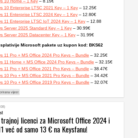
s 10 Home – 1 Key
– 8.15€
s 10 Enterprise LTSC 2021 Key – 1 Key
– 12.25€
s 11 Enterprise LTSC 2024 Key – 1 Key
– 12.80€
s 11 Enterprise LTSC IoT 2024 Key – 1 Key
– 12.88
s Server 2025 Standard Key – 1 Key
– 30.99€
s Server 2025 Datacenter Key – 1 Key
– 31.99€
isplativije Microsoft pakete uz kupon kod: BKS62
s 11 Pro + MS Office 2024 Pro Keys – Bundle
– 32.25€
s 11 Home + MS Office 2024 Pro Keys – Bundle
– 32.15€
s 11 Pro + MS Office 2021 Pro Keys – Bundle
– 38.47€
s 10 Pro + MS Office 2021 Pro Keys – Bundle
– 34.42€
s 10 Pro + MS Office 2019 Pro Keys – Bundle
– 32.07€
rirana vijest
:08)
st
 trajnoj licenci za Microsoft Office 2024 i
1 već od samo 13 € na Keysfanu!