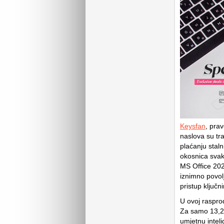
Keysfan
, prav
naslova su tra
plaćanju staln
okosnica svak
MS Office 202
iznimno povol
pristup ključ
U ovoj raspro
Za samo 13,25
umjetnu inteli