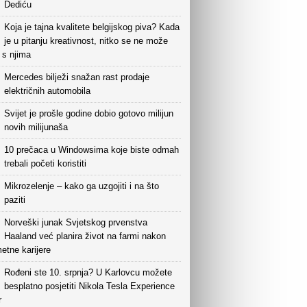
Dediću
Koja je tajna kvalitete belgijskog piva? Kada
je u pitanju kreativnost, nitko se ne može
i s njima
Mercedes bilježi snažan rast prodaje
električnih automobila
Svijet je prošle godine dobio gotovo milijun
novih milijunaša
10 prečaca u Windowsima koje biste odmah
trebali početi koristiti
Mikrozelenje – kako ga uzgojiti i na što
paziti
Norveški junak Svjetskog prvenstva
Haaland već planira život na farmi nakon
etne karijere
Rođeni ste 10. srpnja? U Karlovcu možete
besplatno posjetiti Nikola Tesla Experience
r