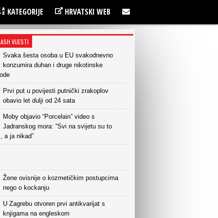
KATEGORIJE
HRVATSKI WEB
LASH VIJESTI
Svaka šesta osoba u EU svakodnevno
konzumira duhan i druge nikotinske
vode
Prvi put u povijesti putnički zrakoplov
obavio let dulji od 24 sata
Moby objavio “Porcelain” video s
Jadranskog mora: “Svi na svijetu su to
i, a ja nikad”
Žene ovisnije o kozmetičkim postupcima
nego o kockanju
U Zagrebu otvoren prvi antikvarijat s
knjigama na engleskom