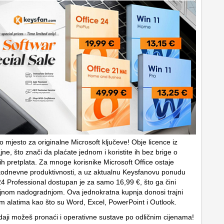
o mjesto za originalne Microsoft ključeve! Obje licence iz
jne, što znači da plaćate jednom i koristite ih bez brige o
ih pretplata. Za mnoge korisnike Microsoft Office ostaje
odnevne produktivnosti, a uz aktualnu Keysfanovu ponudu
4 Professional dostupan je za samo 16,99 €, što ga čini
jnom nadogradnjom. Ova jednokratna kupnja donosi trajni
nim alatima kao što su Word, Excel, PowerPoint i Outlook.
daji možeš pronaći i operativne sustave po odličnim cijenama!