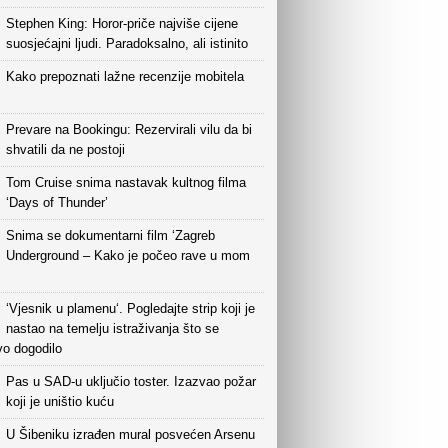
Stephen King: Horor-priče najviše cijene
suosjećajni ljudi. Paradoksalno, ali istinito
Kako prepoznati lažne recenzije mobitela
Prevare na Bookingu: Rezervirali vilu da bi
shvatili da ne postoji
Tom Cruise snima nastavak kultnog filma
‘Days of Thunder’
Snima se dokumentarni film ‘Zagreb
Underground – Kako je počeo rave u mom
‘Vjesnik u plamenu‘. Pogledajte strip koji je
nastao na temelju istraživanja što se
vo dogodilo
Pas u SAD-u uključio toster. Izazvao požar
koji je uništio kuću
U Šibeniku izrađen mural posvećen Arsenu