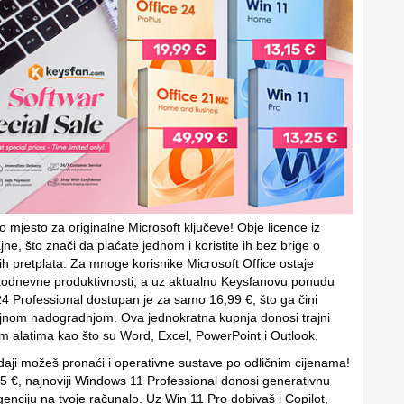
o mjesto za originalne Microsoft ključeve! Obje licence iz
jne, što znači da plaćate jednom i koristite ih bez brige o
ih pretplata. Za mnoge korisnike Microsoft Office ostaje
odnevne produktivnosti, a uz aktualnu Keysfanovu ponudu
4 Professional dostupan je za samo 16,99 €, što ga čini
jnom nadogradnjom. Ova jednokratna kupnja donosi trajni
nim alatima kao što su Word, Excel, PowerPoint i Outlook.
daji možeš pronaći i operativne sustave po odličnim cijenama!
 €, najnoviji Windows 11 Professional donosi generativnu
genciju na tvoje računalo. Uz Win 11 Pro dobivaš i Copilot,