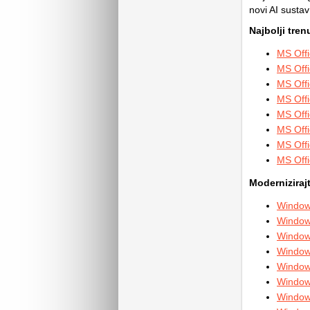
novi AI sustav
Najbolji tre
MS Offi
MS Offi
MS Offi
MS Off
MS Offi
MS Offi
MS Offi
MS Offi
Moderniziraj
Window
Window
Window
Window
Window
Window
Window