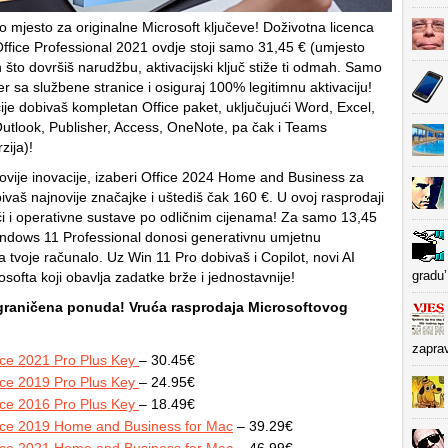
vo mjesto za originalne Microsoft ključeve! Doživotna licenca
Office Professional 2021 ovdje stoji samo 31,45 € (umjesto
što dovršiš narudžbu, aktivacijski ključ stiže ti odmah. Samo
r sa službene stranice i osiguraj 100% legitimnu aktivaciju!
ije dobivaš kompletan Office paket, uključujući Word, Excel,
utlook, Publisher, Access, OneNote, pa čak i Teams
zija)!
novije inovacije, izaberi Office 2024 Home and Business za
ivaš najnovije značajke i uštediš čak 160 €. U ovoj rasprodaji
 i operativne sustave po odličnim cijenama! Za samo 13,45
Windows 11 Professional donosi generativnu umjetnu
na tvoje računalo. Uz Win 11 Pro dobivaš i Copilot, novi AI
gradu’
osofta koji obavlja zadatke brže i jednostavnije!
graničena ponuda! Vruća rasprodaja Microsoftovog
zapra
ice 2021 Pro Plus Key
– 30.45€
ice 2019 Pro Plus Key
– 24.95€
ice 2016 Pro Plus Key
– 18.49€
ice 2019 Home and Business for Mac
– 39.29€
ice 2021 Home and Business for Mac
– 46.99€