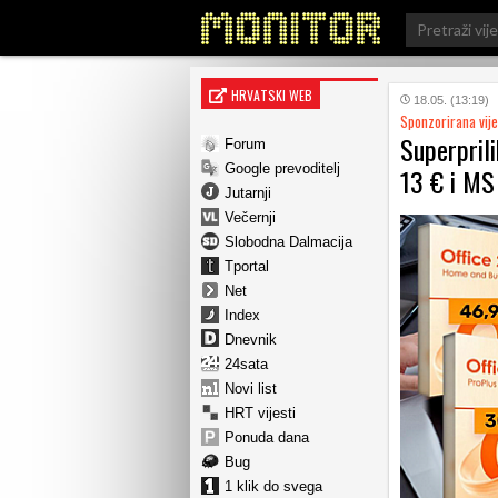
Search
for:
HRVATSKI WEB
18.05. (13:19)
Sponzorirana vije
Superprili
Forum
Google prevoditelj
13 € i MS
Jutarnji
Večernji
Slobodna Dalmacija
Tportal
Net
Index
Dnevnik
24sata
Novi list
HRT vijesti
Ponuda dana
Bug
1 klik do svega