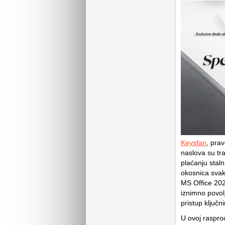
Keysfan
, prav
naslova su tra
plaćanju staln
okosnica svak
MS Office 202
iznimno povol
pristup ključ
U ovoj raspro