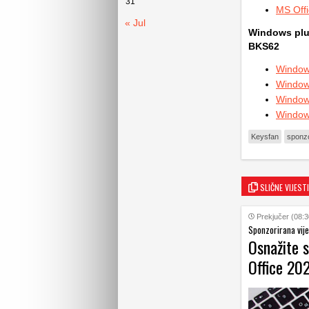
31
MS Offi
« Jul
Windows plus
BKS62
Window
Window
Window
Window
Keysfan
sponzo
SLIČNE VIJESTI
Prekjučer (08:3
Sponzorirana vije
Osnažite 
Office 20