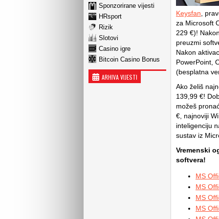
Sponzorirane vijesti
Keysfan
, pra
HRsport
za Microsoft 
Rizik
229 €)! Nakon 
Slotovi
preuzmi softve
Casino igre
Nakon aktivac
Bitcoin Casino Bonus
PowerPoint, O
(besplatna ver
ARHIVA VIJESTI
Ako želiš naj
139,99 €! Dob
možeš pronaći
€, najnoviji 
inteligenciju 
sustav iz Micr
Vremenski o
softvera!
MS Off
MS Off
MS Off
MS Off
MS Off