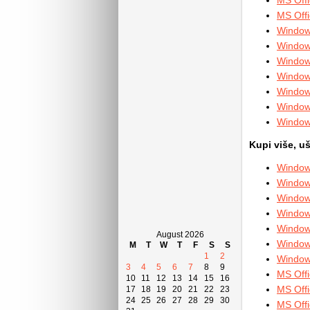
MS Off
Window
Window
Window
Window
Window
Window
Window
Kupi više, uš
Window
Window
Window
Window
Window
August 2026
Window
M
T
W
T
F
S
S
1
2
Window
3
4
5
6
7
8
9
MS Offi
10
11
12
13
14
15
16
MS Offi
17
18
19
20
21
22
23
24
25
26
27
28
29
30
MS Offi