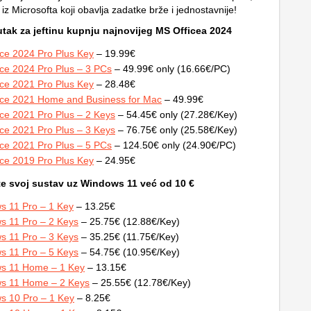
 iz Microsofta koji obavlja zadatke brže i jednostavnije!
nutak za jeftinu kupnju najnovijeg MS Officea 2024
ce 2024 Pro Plus Key
– 19.99€
ce 2024 Pro Plus – 3 PCs
– 49.99€ only (16.66€/PC)
ce 2021 Pro Plus Key
– 28.48€
ice 2021 Home and Business for Mac
– 49.99€
ce 2021 Pro Plus – 2 Keys
– 54.45€ only (27.28€/Key)
ce 2021 Pro Plus – 3 Keys
– 76.75€ only (25.58€/Key)
ce 2021 Pro Plus – 5 PCs
– 124.50€ only (24.90€/PC)
ce 2019 Pro Plus Key
– 24.95€
te svoj sustav uz Windows 11 već od 10 €
s 11 Pro – 1 Key
– 13.25€
s 11 Pro – 2 Keys
– 25.75€ (12.88€/Key)
s 11 Pro – 3 Keys
– 35.25€ (11.75€/Key)
s 11 Pro – 5 Keys
– 54.75€ (10.95€/Key)
s 11 Home – 1 Key
– 13.15€
s 11 Home – 2 Keys
– 25.55€ (12.78€/Key)
s 10 Pro – 1 Key
– 8.25€