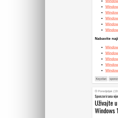
Window
Window
Window
Window
Window
Window
Nabavite naj
Window
Window
Window
Window
Window
Keysfan
sponzo
Ponedjeljak (19
Sponzorirana vije
Uživajte u
Windows 1