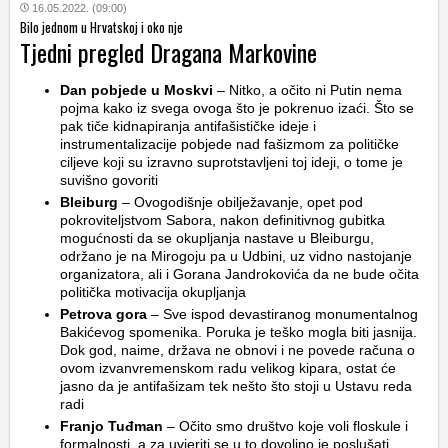
16.05.2022. (09:00)
Bilo jednom u Hrvatskoj i oko nje
Tjedni pregled Dragana Markovine
Dan pobjede u Moskvi
– Nitko, a očito ni Putin nema
pojma kako iz svega ovoga što je pokrenuo izaći. Što se
pak tiče kidnapiranja antifašističke ideje i
instrumentalizacije pobjede nad fašizmom za političke
ciljeve koji su izravno suprotstavljeni toj ideji, o tome je
suvišno govoriti
Bleiburg
– Ovogodišnje obilježavanje, opet pod
pokroviteljstvom Sabora, nakon definitivnog gubitka
mogućnosti da se okupljanja nastave u Bleiburgu,
održano je na Mirogoju pa u Udbini, uz vidno nastojanje
organizatora, ali i Gorana Jandrokovića da ne bude očita
politička motivacija okupljanja
Petrova gora
– Sve ispod devastiranog monumentalnog
Bakićevog spomenika. Poruka je teško mogla biti jasnija.
Dok god, naime, država ne obnovi i ne povede računa o
ovom izvanvremenskom radu velikog kipara, ostat će
jasno da je antifašizam tek nešto što stoji u Ustavu reda
radi
Franjo Tuđman
– Očito smo društvo koje voli floskule i
formalnosti, a za uvjeriti se u to dovoljno je poslušati