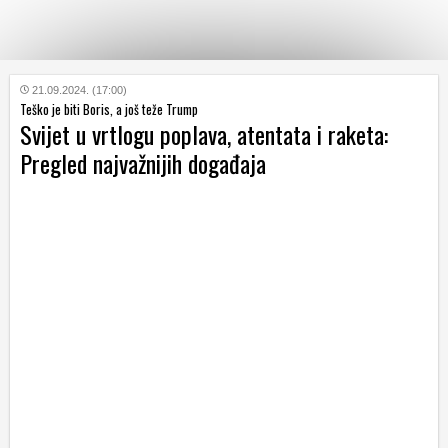
KATEGORIJE
21.09.2024. (17:00)
Teško je biti Boris, a još teže Trump
Svijet u vrtlogu poplava, atentata i raketa:
HRVATSKI
Pregled najvažnijih događaja
WEB