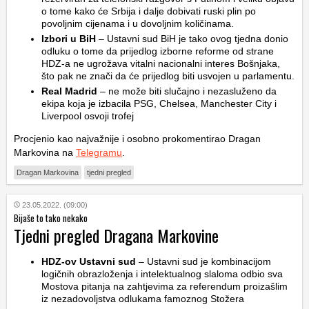
o tome kako će Srbija i dalje dobivati ruski plin po
povoljnim cijenama i u dovoljnim količinama.
Izbori u BiH
– Ustavni sud BiH je tako ovog tjedna donio
odluku o tome da prijedlog izborne reforme od strane
HDZ-a ne ugrožava vitalni nacionalni interes Bošnjaka,
što pak ne znači da će prijedlog biti usvojen u parlamentu.
Real Madrid
– ne može biti slučajno i nezasluženo da
ekipa koja je izbacila PSG, Chelsea, Manchester City i
Liverpool osvoji trofej
Procjenio kao najvažnije i osobno prokomentirao Dragan
Markovina na
Telegramu
.
Dragan Markovina
tjedni pregled
23.05.2022. (09:00)
Bijaše to tako nekako
Tjedni pregled Dragana Markovine
HDZ-ov Ustavni sud
– Ustavni sud je kombinacijom
logičnih obrazloženja i intelektualnog slaloma odbio sva
Mostova pitanja na zahtjevima za referendum proizašlim
iz nezadovoljstva odlukama famoznog Stožera