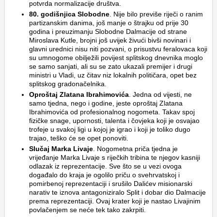
potvrda normalizacije društva.
80. godišnjica Slobodne
. Nije bilo previše riječi o ranim
partizanskim danima, još manje o štrajku od prije 30
godina i preuzimanju Slobodne Dalmacije od strane
Miroslava Kutle, brojni još uvijek živući bivši novinari i
glavni urednici nisu niti pozvani, o prisustvu feralovaca koji
su umnogome obilježili povijest splitskog dnevnika moglo
se samo sanjati, ali su se zato ukazali premijer i drugi
ministri u Vladi, uz čitav niz lokalnih političara, opet bez
splitskog gradonačelnika.
Oproštaj Zlatana Ibrahimovića
. Jedna od vijesti, ne
samo tjedna, nego i godine, jeste oproštaj Zlatana
Ibrahimovića od profesionalnog nogometa. Takav spoj
fizičke snage, upornosti, talenta i čovjeka koji je osvajao
trofeje u svakoj ligi u kojoj je igrao i koji je toliko dugo
trajao, teško će se opet ponoviti.
Slučaj Marka Livaje
. Nogometna priča tjedna je
vrijeđanje Marka Livaje s riječkih tribina te njegov kasniji
odlazak iz reprezentacije. Sve što se u vezi ovoga
događalo do kraja je ogolilo priču o svehrvatskoj i
pomirbenoj reprezentaciji i srušilo Dalićev misionarski
narativ te iznova antagoniziralo Split i dobar dio Dalmacije
prema reprezentaciji. Ovaj krater koji je nastao Livajinim
povlačenjem se neće tek tako zakrpiti.