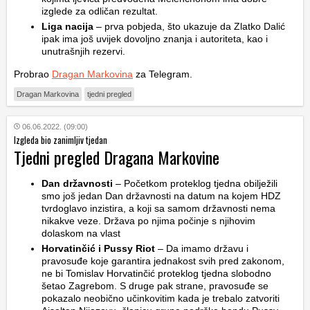
izglede za odličan rezultat.
Liga nacija
– prva pobjeda, što ukazuje da Zlatko Dalić
ipak ima još uvijek dovoljno znanja i autoriteta, kao i
unutrašnjih rezervi.
Probrao
Dragan Markovina
za Telegram.
Dragan Markovina
tjedni pregled
06.06.2022. (09:00)
Izgleda bio zanimljiv tjedan
Tjedni pregled Dragana Markovine
Dan državnosti
– Početkom proteklog tjedna obilježili
smo još jedan Dan državnosti na datum na kojem HDZ
tvrdoglavo inzistira, a koji sa samom državnosti nema
nikakve veze. Država po njima počinje s njihovim
dolaskom na vlast
Horvatinčić i Pussy Riot
– Da imamo državu i
pravosuđe koje garantira jednakost svih pred zakonom,
ne bi Tomislav Horvatinčić proteklog tjedna slobodno
šetao Zagrebom. S druge pak strane, pravosuđe se
pokazalo neobično učinkovitim kada je trebalo zatvoriti