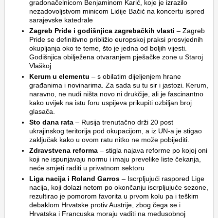
gradonačelnicom Benjaminom Karić, koje je izrazilo
nezadovoljstvom minicom Lidije Bačić na koncertu ispred
sarajevske katedrale
Zagreb Pride i godišnjica zagrebačkih vlasti
– Zagreb
Pride se definitivno približio europskoj praksi prosvjednih
okupljanja oko te teme, što je jedna od boljih vijesti.
Godišnjica obilježena otvaranjem pješačke zone u Staroj
Vlaškoj
Kerum u elementu
– s obilatim dijeljenjem hrane
građanima i novinarima. Za sada su tu sir i jastozi. Kerum,
naravno, ne nudi ništa novo ni drukčije, ali je fascinantno
kako uvijek na istu foru uspijeva prikupiti ozbiljan broj
glasača.
Sto dana rata
– Rusija trenutačno drži 20 post
ukrajinskog teritorija pod okupacijom, a iz UN-a je stigao
zaključak kako u ovom ratu nitko ne može pobijediti.
Zdravstvena reforma
– stigla najava reforme po kojoj oni
koji ne ispunjavaju normu i imaju prevelike liste čekanja,
neće smjeti raditi u privatnom sektoru
Liga nacija i Roland Garros
– Iscrpljujući raspored Lige
nacija, koji dolazi netom po okončanju iscrpljujuće sezone,
rezultirao je pomorom favorita u prvom kolu pa i teškim
debaklom Hrvatske protiv Austrije, zbog čega se i
Hrvatska i Francuska moraju vaditi na međusobnoj