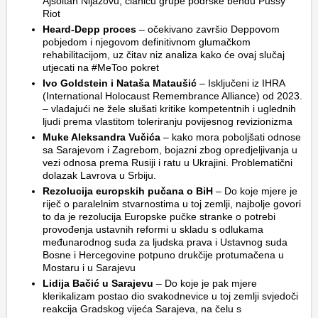
Ajsoltan Nijazovu, članicu grupe podrške bendu Pussy
Riot
Heard-Depp proces
– očekivano završio Deppovom
pobjedom i njegovom definitivnom glumačkom
rehabilitacijom, uz čitav niz analiza kako će ovaj slučaj
utjecati na #MeToo pokret
Ivo Goldstein i Nataša Mataušić
– Isključeni iz IHRA
(International Holocaust Remembrance Alliance) od 2023.
– vladajući ne žele slušati kritike kompetentnih i uglednih
ljudi prema vlastitom toleriranju povijesnog revizionizma
Muke Aleksandra Vučića
– kako mora poboljšati odnose
sa Sarajevom i Zagrebom, bojazni zbog opredjeljivanja u
vezi odnosa prema Rusiji i ratu u Ukrajini. Problematični
dolazak Lavrova u Srbiju.
Rezolucija europskih pučana o BiH
– Do koje mjere je
riječ o paralelnim stvarnostima u toj zemlji, najbolje govori
to da je rezolucija Europske pučke stranke o potrebi
provođenja ustavnih reformi u skladu s odlukama
međunarodnog suda za ljudska prava i Ustavnog suda
Bosne i Hercegovine potpuno drukčije protumačena u
Mostaru i u Sarajevu
Lidija Bačić u Sarajevu
– Do koje je pak mjere
klerikalizam postao dio svakodnevice u toj zemlji svjedoči
reakcija Gradskog vijeća Sarajeva, na čelu s