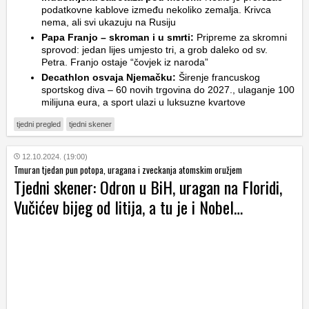
podatkovne kablove između nekoliko zemalja. Krivca
nema, ali svi ukazuju na Rusiju
Papa Franjo – skroman i u smrti:
Pripreme za skromni
sprovod: jedan lijes umjesto tri, a grob daleko od sv.
Petra. Franjo ostaje “čovjek iz naroda”
Decathlon osvaja Njemačku:
Širenje francuskog
sportskog diva – 60 novih trgovina do 2027., ulaganje 100
milijuna eura, a sport ulazi u luksuzne kvartove
tjedni pregled
tjedni skener
12.10.2024. (19:00)
Tmuran tjedan pun potopa, uragana i zveckanja atomskim oružjem
Tjedni skener: Odron u BiH, uragan na Floridi,
Vučićev bijeg od litija, a tu je i Nobel…