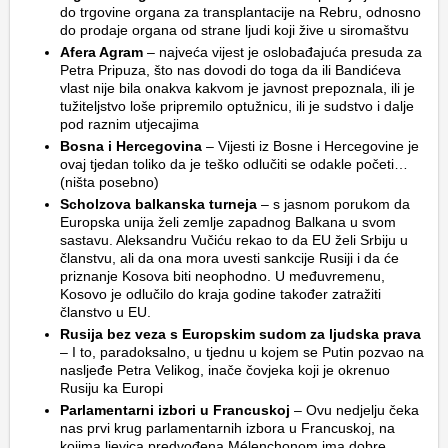
do trgovine organa za transplantacije na Rebru, odnosno
do prodaje organa od strane ljudi koji žive u siromaštvu
Afera Agram
– najveća vijest je oslobađajuća presuda za
Petra Pripuza, što nas dovodi do toga da ili Bandićeva
vlast nije bila onakva kakvom je javnost prepoznala, ili je
tužiteljstvo loše pripremilo optužnicu, ili je sudstvo i dalje
pod raznim utjecajima
Bosna i Hercegovina
– Vijesti iz Bosne i Hercegovine je
ovaj tjedan toliko da je teško odlučiti se odakle početi…
(ništa posebno)
Scholzova balkanska turneja
– s jasnom porukom da
Europska unija želi zemlje zapadnog Balkana u svom
sastavu. Aleksandru Vučiću rekao to da EU želi Srbiju u
članstvu, ali da ona mora uvesti sankcije Rusiji i da će
priznanje Kosova biti neophodno. U međuvremenu,
Kosovo je odlučilo do kraja godine također zatražiti
članstvo u EU.
Rusija bez veza s Europskim sudom za ljudska prava
– I to, paradoksalno, u tjednu u kojem se Putin pozvao na
nasljeđe Petra Velikog, inače čovjeka koji je okrenuo
Rusiju ka Europi
Parlamentarni izbori u Francuskoj
– Ovu nedjelju čeka
nas prvi krug parlamentarnih izbora u Francuskoj, na
kojima ljevica predvođena Mélenchonom ima dobre