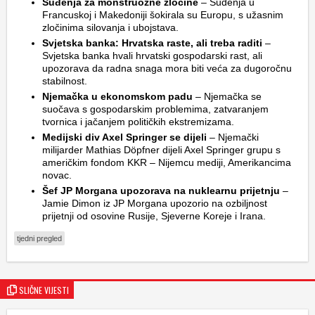
Suđenja za monstruozne zločine
– Suđenja u
Francuskoj i Makedoniji šokirala su Europu, s užasnim
zločinima silovanja i ubojstava.
Svjetska banka: Hrvatska raste, ali treba raditi
–
Svjetska banka hvali hrvatski gospodarski rast, ali
upozorava da radna snaga mora biti veća za dugoročnu
stabilnost.
Njemačka u ekonomskom padu
– Njemačka se
suočava s gospodarskim problemima, zatvaranjem
tvornica i jačanjem političkih ekstremizama.
Medijski div Axel Springer se dijeli
– Njemački
milijarder Mathias Döpfner dijeli Axel Springer grupu s
američkim fondom KKR – Nijemcu mediji, Amerikancima
novac.
Šef JP Morgana upozorava na nuklearnu prijetnju
–
Jamie Dimon iz JP Morgana upozorio na ozbiljnost
prijetnji od osovine Rusije, Sjeverne Koreje i Irana.
tjedni pregled
SLIČNE VIJESTI