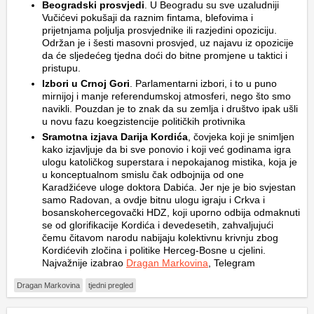
Beogradski prosvjedi
. U Beogradu su sve uzaludniji
Vučićevi pokušaji da raznim fintama, blefovima i
prijetnjama poljulja prosvjednike ili razjedini opoziciju.
Održan je i šesti masovni prosvjed, uz najavu iz opozicije
da će sljedećeg tjedna doći do bitne promjene u taktici i
pristupu.
Izbori u Crnoj Gori
. Parlamentarni izbori, i to u puno
mirnijoj i manje referendumskoj atmosferi, nego što smo
navikli. Pouzdan je to znak da su zemlja i društvo ipak ušli
u novu fazu koegzistencije političkih protivnika
Sramotna izjava Darija Kordića
, čovjeka koji je snimljen
kako izjavljuje da bi sve ponovio i koji već godinama igra
ulogu katoličkog superstara i nepokajanog mistika, koja je
u konceptualnom smislu čak odbojnija od one
Karadžićeve uloge doktora Dabića. Jer nje je bio svjestan
samo Radovan, a ovdje bitnu ulogu igraju i Crkva i
bosanskohercegovački HDZ, koji uporno odbija odmaknuti
se od glorifikacije Kordića i devedesetih, zahvaljujući
čemu čitavom narodu nabijaju kolektivnu krivnju zbog
Kordićevih zločina i politike Herceg-Bosne u cjelini.
Najvažnije izabrao
Dragan Markovina
, Telegram
Dragan Markovina
tjedni pregled