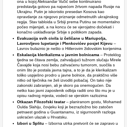
ona u kojoj Aleksandar Vučić sebe kontinuirano
predstavlja gotovo pa najvećom žrtvom napada Rusije na
Ukrajinu. Putin je iskoristio presedan Kosova kao
opravdanje za njegovo priznanje odmetnutih ukrajinskog
regija. Stav tabloida u Srbiji prema Putinu se momentalno
počeo mijenjati, a na koncu će se vjerojatno dočekati i
konačno usklađivanje Srbije s politikom zapada.
Evakuacija svih civila iz čeličane u Mariupolja,
Lavrovljevo lupetanje i Plenkovićev posjet Kijevu
–
Lavrov bulaznio je nešto o Hitlerovim židovskim korijenima
Eskalacija klerikalizma u javnim bolnicama
– Proteklog
tjedna se čitava zemlja, zahvaljujući tužnom slučaju Mirele
Čavajde koja nosi bebu zahvaćenu tumorom, suočila s
onim što je postala javna tajna, a to je da je klerikalizam
toliko uspješno prodro u javne bolnice, da praktično više
nitko od liječnika ne želi izvoditi pobačaj. On tako nije
zakonski zabranjen, ali je skoro pa onemogućen. Da
netko kao javni zaposlenik odbija raditi ono što mu je u
opisu radnog mjesta, vodeći se vjerskim razlozima
Otkazan Filozofski teatar
– planiranom gostu, Mohamed
Oulda Slahiju, čovjeku koji je bezrazložno bio zatočen
petnaest godina u Guantanamu, iz sigurnosnih razloga
uskraćen ulazak u Hrvatsku.
Izbori u Splitu
– Izborna utrka pretvorit će se zapravo u