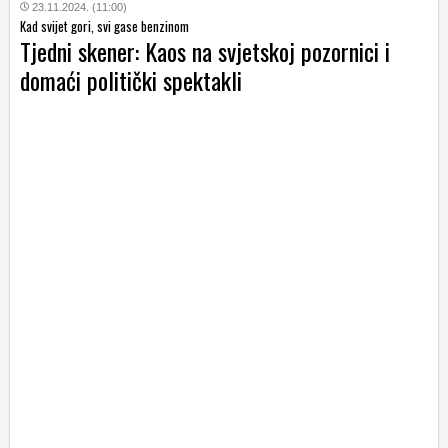
23.11.2024. (11:00)
Kad svijet gori, svi gase benzinom
Tjedni skener: Kaos na svjetskoj pozornici i
domaći politički spektakli