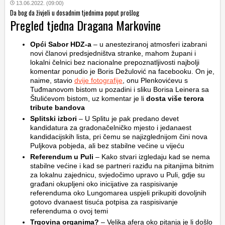
13.06.2022. (09:00)
Da bog da živjeli u dosadnim tjednima poput prošlog
Pregled tjedna Dragana Markovine
Opći Sabor HDZ-a
– u anesteziranoj atmosferi izabrani
novi članovi predsjedništva stranke, mahom župani i
lokalni čelnici bez nacionalne prepoznatljivosti najbolji
komentar ponudio je Boris Dežulović na facebooku. On je,
naime, stavio
dvije fotografije
, onu Plenkovićevu s
Tuđmanovom bistom u pozadini i sliku Borisa Leinera sa
Štulićevom bistom, uz komentar je li
dosta više terora
tribute bandova
Splitski izbori
– U Splitu je pak predano devet
kandidatura za gradonačelničko mjesto i jedanaest
kandidacijskih lista, pri čemu se najizglednijom čini nova
Puljkova pobjeda, ali bez stabilne većine u vijeću
Referendum u Puli
– Kako stvari izgledaju kad se nema
stabilne većine i kad se partneri raziđu na pitanjima bitnim
za lokalnu zajednicu, svjedočimo upravo u Puli, gdje su
građani okupljeni oko inicijative za raspisivanje
referenduma oko Lungomarea uspjeli prikupiti dovoljnih
gotovo dvanaest tisuća potpisa za raspisivanje
referenduma o ovoj temi
Trgovina organima?
– Velika afera oko pitanja je li došlo