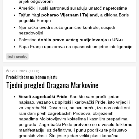
prijeti odgovorom
Američki i ruski astronauti surađuju unatoč napetostima
Tajfun Yagi
poharao Vijetnam i Tajland
, a ciklona Boris
pogodila Europu
Njemačka uvodi strože granične kontrole, susjedi
nezadovoljni
Palestina
dobila pravo većeg sudjelovanja u UN-u
Papa Franjo upozorava na opasnosti umjetne inteligencije
tjedni pregled
12.06.2023. (11:00)
Protekli tjedan na jednom mjestu
Tjedni pregled Dragana Markovine
Veseli zagrebački Pride
. Kao što sam prošli tjedan
napisao, vezano uz splitski i karlovački Pride, isto vrijedi i
za zagrebački. Davno su, na svu sreću, iza nas ostali oni
rani dani prvih zagrebačkih Prideova, obilježenih
napadima Molotovljevim koktelima i kasnijim prepadima
po gradu. Zagrebački Pride pretvorio se u veselu folklornu
manifestaciju, uz definitivnu i punu podršku te prisustvo
gradskih vlasti. Što jeste jedan veliki plus i konačna