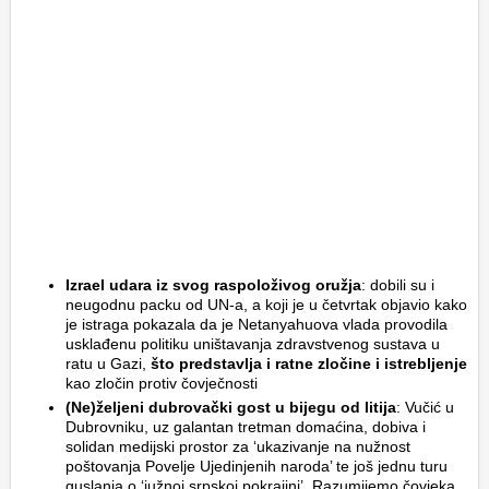
Izrael udara iz svog raspoloživog oružja
: dobili su i
neugodnu packu od UN-a, a koji je u četvrtak objavio kako
je istraga pokazala da je Netanyahuova vlada provodila
usklađenu politiku uništavanja zdravstvenog sustava u
ratu u Gazi,
što predstavlja i ratne zločine i istrebljenje
kao zločin protiv čovječnosti
(Ne)željeni dubrovački gost u bijegu od litija
: Vučić u
Dubrovniku, uz galantan tretman domaćina, dobiva i
solidan medijski prostor za ‘ukazivanje na nužnost
poštovanja Povelje Ujedinjenih naroda’ te još jednu turu
guslanja o ‘južnoj srpskoj pokrajini’. Razumijemo čovjeka