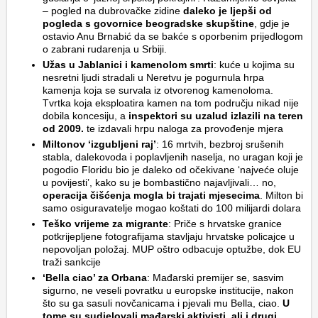
– pogled na dubrovačke zidine
daleko je ljepši od
pogleda s govornice beogradske skupštine
, gdje je
ostavio Anu Brnabić da se bakće s oporbenim prijedlogom
o zabrani rudarenja u Srbiji.
Užas u Jablanici i kamenolom smrti
: kuće u kojima su
nesretni ljudi stradali u Neretvu je pogurnula hrpa
kamenja koja se survala iz otvorenog kamenoloma.
Tvrtka koja eksploatira kamen na tom području nikad nije
dobila koncesiju, a
inspektori su uzalud izlazili na teren
od 2009.
te izdavali hrpu naloga za provođenje mjera
Miltonov ‘izgubljeni raj’
: 16 mrtvih, bezbroj srušenih
stabla, dalekovoda i poplavljenih naselja, no uragan koji je
pogodio Floridu bio je daleko od očekivane ‘najveće oluje
u povijesti’, kako su je bombastično najavljivali… no,
operacija čišćenja mogla bi trajati mjesecima
. Milton bi
samo osiguravatelje mogao koštati do 100 milijardi dolara
Teško vrijeme za migrante
: Priče s hrvatske granice
potkrijepljene fotografijama stavljaju hrvatske policajce u
nepovoljan položaj. MUP oštro odbacuje optužbe, dok EU
traži sankcije
‘Bella ciao’ za Orbana
: Mađarski premijer se, sasvim
sigurno, ne veseli povratku u europske institucije, nakon
što su ga sasuli novčanicama i pjevali mu Bella, ciao.
U
tome su sudjelovali mađarski aktivisti, ali i drugi