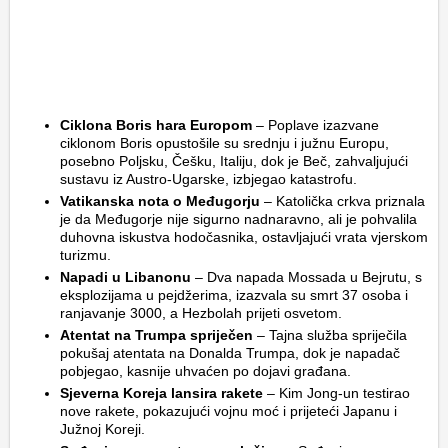
Ciklona Boris hara Europom
– Poplave izazvane
ciklonom Boris opustošile su srednju i južnu Europu,
posebno Poljsku, Češku, Italiju, dok je Beč, zahvaljujući
sustavu iz Austro-Ugarske, izbjegao katastrofu.
Vatikanska nota o Međugorju
– Katolička crkva priznala
je da Međugorje nije sigurno nadnaravno, ali je pohvalila
duhovna iskustva hodočasnika, ostavljajući vrata vjerskom
turizmu.
Napadi u Libanonu
– Dva napada Mossada u Bejrutu, s
eksplozijama u pejdžerima, izazvala su smrt 37 osoba i
ranjavanje 3000, a Hezbolah prijeti osvetom.
Atentat na Trumpa spriječen
– Tajna služba spriječila
pokušaj atentata na Donalda Trumpa, dok je napadač
pobjegao, kasnije uhvaćen po dojavi građana.
Sjeverna Koreja lansira rakete
– Kim Jong-un testirao
nove rakete, pokazujući vojnu moć i prijeteći Japanu i
Južnoj Koreji.