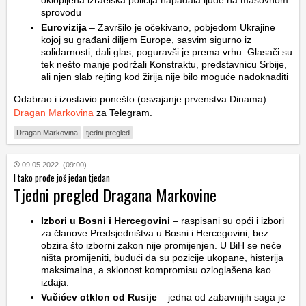
oklopljena izraelska policija napadala ljude na masovnom
sprovodu
Eurovizija
– Završilo je očekivano, pobjedom Ukrajine
kojoj su građani diljem Europe, sasvim sigurno iz
solidarnosti, dali glas, poguravši je prema vrhu. Glasači su
tek nešto manje podržali Konstraktu, predstavnicu Srbije,
ali njen slab rejting kod žirija nije bilo moguće nadoknaditi
Odabrao i izostavio ponešto (osvajanje prvenstva Dinama)
Dragan Markovina
za Telegram.
Dragan Markovina
tjedni pregled
09.05.2022. (09:00)
I tako prođe još jedan tjedan
Tjedni pregled Dragana Markovine
Izbori u Bosni i Hercegovini
– raspisani su opći i izbori
za članove Predsjedništva u Bosni i Hercegovini, bez
obzira što izborni zakon nije promijenjen. U BiH se neće
ništa promijeniti, budući da su pozicije ukopane, histerija
maksimalna, a sklonost kompromisu ozloglašena kao
izdaja.
Vučićev otklon od Rusije
– jedna od zabavnijih saga je