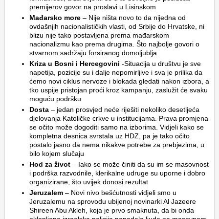
premijerov govor na proslavi u Lisinskom
Mađarsko more
– Nije ništa novo to da nijedna od
ovdašnjih nacionalističkih vlasti, od Srbije do Hrvatske, ni
blizu nije tako postavljena prema mađarskom
nacionalizmu kao prema drugima. Što najbolje govori o
stvarnom sadržaju forsiranog domoljublja
Kriza u Bosni i Hercegovini
-Situacija u društvu je sve
napetija, pozicije su i dalje nepomirljive i sva je prilika da
ćemo novi ciklus nervoze i blokada gledati nakon izbora, a
tko uspije pristojan proći kroz kampanju, zaslužit će svaku
moguću podršku
Dosta
– jedan prosvjed neće riješiti nekoliko desetljeća
djelovanja Katoličke crkve u institucijama. Prava promjena
se očito može dogoditi samo na izborima. Vidjeli kako se
kompletna desnica svrstala uz HDZ, pa je tako očito
postalo jasno da nema nikakve potrebe za prebjezima, u
bilo kojem slučaju
Hod za život
– Iako se može činiti da su im se masovnost
i podrška razvodnile, klerikalne udruge su uporne i dobro
organizirane, što uvijek donosi rezultat
Jeruzalem
– Novi nivo bešćutnosti vidjeli smo u
Jeruzalemu na sprovodu ubijenoj novinarki Al Jazeere
Shireen Abu Akleh, koja je prvo smaknuta, da bi onda