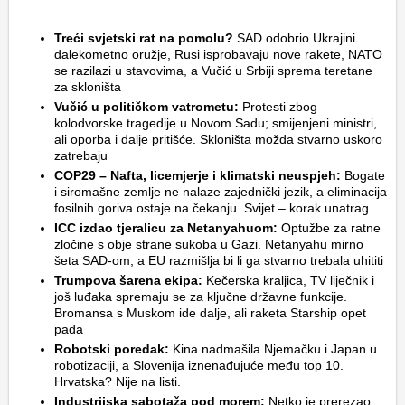
Treći svjetski rat na pomolu?
SAD odobrio Ukrajini
dalekometno oružje, Rusi isprobavaju nove rakete, NATO
se razilazi u stavovima, a Vučić u Srbiji sprema teretane
za skloništa
Vučić u političkom vatrometu:
Protesti zbog
kolodvorske tragedije u Novom Sadu; smijenjeni ministri,
ali oporba i dalje pritišće. Skloništa možda stvarno uskoro
zatrebaju
COP29 – Nafta, licemjerje i klimatski neuspjeh:
Bogate
i siromašne zemlje ne nalaze zajednički jezik, a eliminacija
fosilnih goriva ostaje na čekanju. Svijet – korak unatrag
ICC izdao tjeralicu za Netanyahuom:
Optužbe za ratne
zločine s obje strane sukoba u Gazi. Netanyahu mirno
šeta SAD-om, a EU razmišlja bi li ga stvarno trebala uhititi
Trumpova šarena ekipa:
Kečerska kraljica, TV liječnik i
još luđaka spremaju se za ključne državne funkcije.
Bromansa s Muskom ide dalje, ali raketa Starship opet
pada
Robotski poredak:
Kina nadmašila Njemačku i Japan u
robotizaciji, a Slovenija iznenađujuće među top 10.
Hrvatska? Nije na listi.
Industrijska sabotaža pod morem:
Netko je prerezao