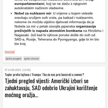
europarlamentarci
, koji se ne slažu s njegovim
autokratskim načinom vladavine.
Nobel za nuklearni mir
: U vrijeme u kojem velesile
zveckaju oružjem svih vrsta, pa katkad i nuklearnim,
nekome će možda utješno djelovati informacija da je
Nobela za mir u petak osvojila japanska
organizacija
preživjelih iz napada atomskim bombama
na Hirošimu i
Nagasaki. Još kad bi njihove poruke došle do svih od
SAD-a, Rusije, Teherana do Pyongyanga, gdje bi im bio
bio kraj
tportal
tjedni pregled
tjedni skener
14.09.2024. (13:00)
Taylor protiv tajfuna i Trumpa: Tko će nas prvi lansirati u svemir?
Tjedni pregled vijesti: Američki izbori se
zahuktavaju, SAD odobrio Ukrajini korištenje
moćnog oružja…