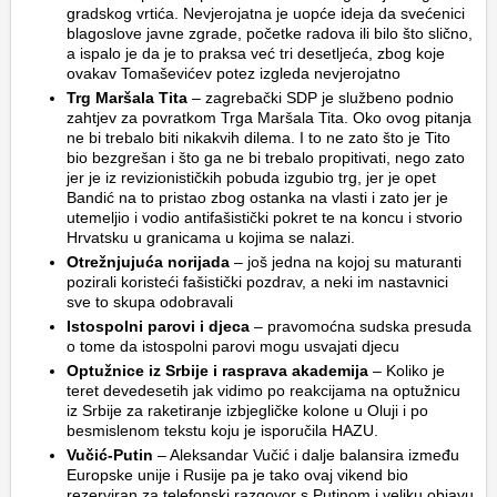
gradskog vrtića. Nevjerojatna je uopće ideja da svećenici
blagoslove javne zgrade, početke radova ili bilo što slično,
a ispalo je da je to praksa već tri desetljeća, zbog koje
ovakav Tomaševićev potez izgleda nevjerojatno
Trg Maršala Tita
– zagrebački SDP je službeno podnio
zahtjev za povratkom Trga Maršala Tita. Oko ovog pitanja
ne bi trebalo biti nikakvih dilema. I to ne zato što je Tito
bio bezgrešan i što ga ne bi trebalo propitivati, nego zato
jer je iz revizionističkih pobuda izgubio trg, jer je opet
Bandić na to pristao zbog ostanka na vlasti i zato jer je
utemeljio i vodio antifašistički pokret te na koncu i stvorio
Hrvatsku u granicama u kojima se nalazi.
Otrežnjujuća norijada
– još jedna na kojoj su maturanti
pozirali koristeći fašistički pozdrav, a neki im nastavnici
sve to skupa odobravali
Istospolni parovi i djeca
– pravomoćna sudska presuda
o tome da istospolni parovi mogu usvajati djecu
Optužnice iz Srbije i rasprava akademija
– Koliko je
teret devedesetih jak vidimo po reakcijama na optužnicu
iz Srbije za raketiranje izbjegličke kolone u Oluji i po
besmislenom tekstu koju je isporučila HAZU.
Vučić-Putin
– Aleksandar Vučić i dalje balansira između
Europske unije i Rusije pa je tako ovaj vikend bio
rezerviran za telefonski razgovor s Putinom i veliku objavu