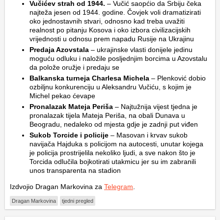
Vučićev strah od 1944.
– Vučić saopćio da Srbiju čeka
najteža jesen od 1944. godine. Čovjek voli dramatizirati
oko jednostavnih stvari, odnosno kad treba uvažiti
realnost po pitanju Kosova i oko izbora civilizacijskih
vrijednosti u odnosu prem napadu Rusije na Ukrajinu
Predaja Azovstala
– ukrajinske vlasti donijele jedinu
moguću odluku i naložile posljednjim borcima u Azovstalu
da polože oružje i predaju se
Balkanska turneja Charlesa Michela
– Plenković dobio
ozbiljnu konkurenciju u Aleksandru Vučiću, s kojim je
Michel pekao ćevape
Pronalazak Mateja Periša
– Najtužnija vijest tjedna je
pronalazak tijela Mateja Periša, na obali Dunava u
Beogradu, nedaleko od mjesta gdje je zadnji put viđen
Sukob Torcide i policije
– Masovan i krvav sukob
navijača Hajduka s policijom na autocesti, unutar kojega
je policija prostrijelila nekoliko ljudi, a sve nakon što je
Torcida odlučila bojkotirati utakmicu jer su im zabranili
unos transparenta na stadion
Izdvojio Dragan Markovina za
Telegram
.
Dragan Markovina
tjedni pregled