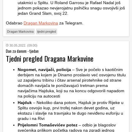
utakmici u Splitu. U Roland Garrosu je Rafael Nadal još
jednom pokazao nevjerojatnu psihičku snagu osvojivši još
jedan Grand Slam, svoj 22.
Odabrao
Dragan Markovina
za Telegram.
Dragan Markovina
tjedni pregled
30.05.2022. (09:00)
Dan za danom - tjedan
Tjedni pregled Dragana Markovine
Nogomet, navijači, policija
– Sve je počelo s kaotičnim
derbijem na kojem je Dinamo proslavio već osvojenu titulu
uz zapaljenu tribinu i čitav arsenal pirotehnike od strane
domaćih navijača te ponižavajući tretman prema
navijačima Hajduka, koji su na koncu odgovorili napadom
na policiju na autocesti
Hajduk
– Nekoliko dana potom, Hajduk je protiv Rijeke u
Splitu osvojio kup, prvi trofej nakon devet godina, uz
ekstazu i slavlje na travnjaku te dugo neviđenu euforiju u
gradu i na Rivi
Prijelomni Tomaševićev potez
– odbio je blagoslov
svećenika prilikom početka radova na zgradi jednog