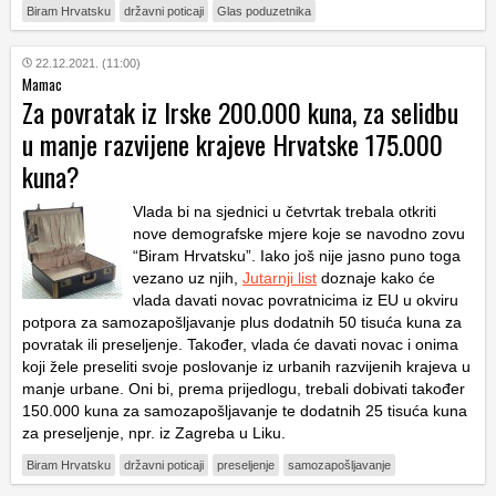
Biram Hrvatsku
državni poticaji
Glas poduzetnika
22.12.2021. (11:00)
Mamac
Za povratak iz Irske 200.000 kuna, za selidbu
u manje razvijene krajeve Hrvatske 175.000
kuna?
Vlada bi na sjednici u četvrtak trebala otkriti
nove demografske mjere koje se navodno zovu
“Biram Hrvatsku”. Iako još nije jasno puno toga
vezano uz njih,
Jutarnji list
doznaje kako će
vlada davati novac povratnicima iz EU u okviru
potpora za samozapošljavanje plus dodatnih 50 tisuća kuna za
povratak ili preseljenje. Također, vlada će davati novac i onima
koji žele preseliti svoje poslovanje iz urbanih razvijenih krajeva u
manje urbane. Oni bi, prema prijedlogu, trebali dobivati također
150.000 kuna za samozapošljavanje te dodatnih 25 tisuća kuna
za preseljenje, npr. iz Zagreba u Liku.
Biram Hrvatsku
državni poticaji
preseljenje
samozapošljavanje