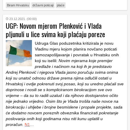
Biram Hrvatsku
državni poticaji
plaće
23.12.2021. (00:00)
UGP: Novom mjerom Plenković i Vlada
pljunuli u lice svima koji plaćaju poreze
Udruga Glas poduzetnika kritizirala je novu
Vladinu mjeru kojom planira novčano poticati
samozapošljavanje i povratak u Hrvatsku onih
koji su iselili:
Novim mjerama koje premijer
predlaže i načinom na koji ih je predstavio
Andrej Plenković i njegova Vlada jasno poručuju svima onima
koji su unatoč odnosu države prema njima odlučili ostati u
Hrvatskoj i ovdje pokrenuti svoj posao, koji su uredno plaćali sve
doprinose i nosili se s kompliciranom birokracijom sve ovo
vrijeme – da su to radili uzalud i da njihovo dostojanstvo očito
nije jednako vrijedno. Osim što je Vlada trošila naše novce na
birokraciju i uhljebe i brojne besmislene i propale projekte, sada
će dodatno novcem poreznih obveznika financirati pokretanje
poslovanja onih koji godinama nisu niti kunu uplatili u
proračun.
N1
…