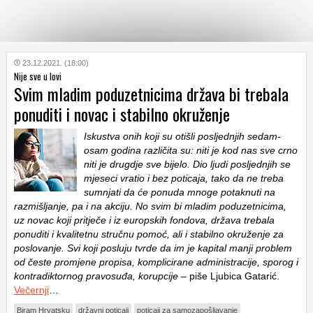
KATEGORIJE
23.12.2021. (18:00)
Nije sve u lovi
Svim mladim poduzetnicima država bi trebala
HRVATSKI
ponuditi i novac i stabilno okruženje
WEB
Iskustva onih koji su otišli posljednjih sedam-
osam godina različita su: niti je kod nas sve crno
niti je drugdje sve bijelo. Dio ljudi posljednjih se
mjeseci vratio i bez poticaja, tako da ne treba
sumnjati da će ponuda mnoge potaknuti na
razmišljanje, pa i na akciju. No svim bi mladim poduzetnicima,
uz novac koji pritječe i iz europskih fondova, država trebala
ponuditi i kvalitetnu stručnu pomoć, ali i stabilno okruženje za
poslovanje. Svi koji posluju tvrde da im je kapital manji problem
od česte promjene propisa, komplicirane administracije, sporog i
kontradiktornog pravosuđa, korupcije
– piše Ljubica Gatarić.
Večernji
…
Biram Hrvatsku
državni poticaji
poticaji za samozapošljavanje