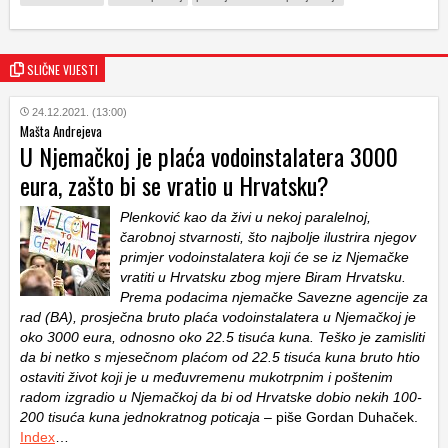
SLIČNE VIJESTI
24.12.2021. (13:00)
Mašta Andrejeva
U Njemačkoj je plaća vodoinstalatera 3000
eura, zašto bi se vratio u Hrvatsku?
Plenković kao da živi u nekoj paralelnoj,
čarobnoj stvarnosti, što najbolje ilustrira njegov
primjer vodoinstalatera koji će se iz Njemačke
vratiti u Hrvatsku zbog mjere Biram Hrvatsku.
Prema podacima njemačke Savezne agencije za
rad (BA), prosječna bruto plaća vodoinstalatera u Njemačkoj je
oko 3000 eura, odnosno oko 22.5 tisuća kuna. Teško je zamisliti
da bi netko s mjesečnom plaćom od 22.5 tisuća kuna bruto htio
ostaviti život koji je u međuvremenu mukotrpnim i poštenim
radom izgradio u Njemačkoj da bi od Hrvatske dobio nekih 100-
200 tisuća kuna jednokratnog poticaja
– piše Gordan Duhaček.
Index
…