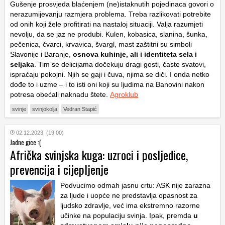
Gušenje prosvjeda blaćenjem (ne)istaknutih pojedinaca govori o
nerazumijevanju razmjera problema. Treba razlikovati potrebite
od onih koji žele profitirati na nastaloj situaciji. Valja razumjeti
nevolju, da se jaz ne produbi. Kulen, kobasica, slanina, šunka,
pečenica, čvarci, krvavica, švargl, mast zaštitni su simboli
Slavonije i Baranje,
osnova kuhinje, ali i identiteta sela i
seljaka
. Tim se delicijama dočekuju dragi gosti, časte svatovi,
ispraćaju pokojni. Njih se gaji i čuva, njima se diči. I onda netko
dođe to i uzme – i to isti oni koji su ljudima na Banovini nakon
potresa obećali naknadu štete.
Agroklub
svinje
svinjokolja
Vedran Stapić
02.12.2023. (19:00)
Jadne gice :(
Afrička svinjska kuga: uzroci i posljedice,
prevencija i cijepljenje
Podvucimo odmah jasnu crtu: ASK nije zarazna
za ljude i uopće ne predstavlja opasnost za
ljudsko zdravlje, već ima ekstremno razorne
učinke na populaciju svinja. Ipak, premda
u