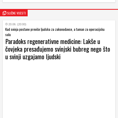
SLIČNE VIJESTI
20.06. (20:00)
Kad svinja postane previše ljudska za zakonodavce, a taman za operacijsku
salu
Paradoks regenerativne medicine: Lakše u
čovjeka presađujemo svinjski bubreg nego što
u svinji uzgajamo ljudski