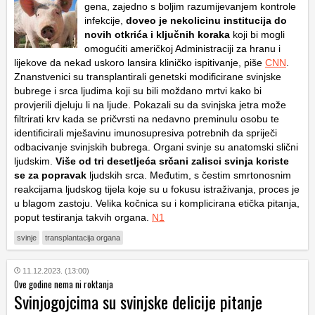
gena, zajedno s boljim razumijevanjem kontrole
infekcije,
doveo je nekolicinu institucija do
novih otkrića i ključnih koraka
koji bi mogli
omogućiti američkoj Administraciji za hranu i
lijekove da nekad uskoro lansira kliničko ispitivanje, piše
CNN
.
Znanstvenici su transplantirali genetski modificirane svinjske
bubrege i srca ljudima koji su bili moždano mrtvi kako bi
provjerili djeluju li na ljude. Pokazali su da svinjska jetra može
filtrirati krv kada se pričvrsti na nedavno preminulu osobu te
identificirali mješavinu imunosupresiva potrebnih da spriječi
odbacivanje svinjskih bubrega. Organi svinje su anatomski slični
ljudskim.
Više od tri desetljeća srčani zalisci svinja koriste
se za popravak
ljudskih srca. Međutim, s čestim smrtonosnim
reakcijama ljudskog tijela koje su u fokusu istraživanja, proces je
u blagom zastoju. Velika kočnica su i komplicirana etička pitanja,
poput testiranja takvih organa.
N1
svinje
transplantacija organa
11.12.2023. (13:00)
Ove godine nema ni roktanja
Svinjogojcima su svinjske delicije pitanje