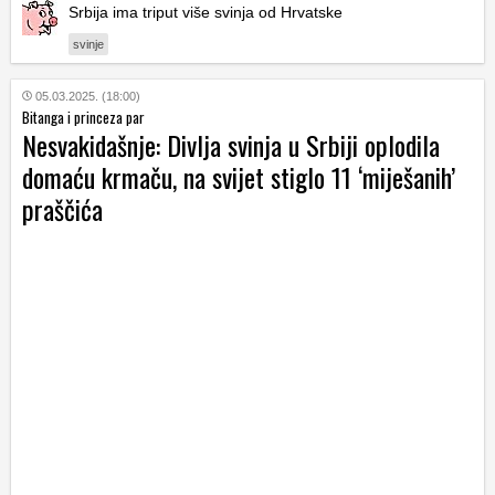
Srbija ima triput više svinja od Hrvatske
svinje
05.03.2025. (18:00)
Bitanga i princeza par
Nesvakidašnje: Divlja svinja u Srbiji oplodila
domaću krmaču, na svijet stiglo 11 ‘miješanih’
praščića