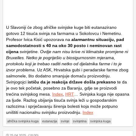
U Slavoniji će zbog afričke svinjske kuge biti eutanazirano
gotovo 12 tisuća svinja na farmama u Sokolovcu i Nemetinu.
Profesor Ivica Kisić upozorava na
alarmantnu situaciju, pad
samodostatnosti s 40 na oko 30 posto i neminovan rast
cijena
svinjetine.
Ovdje nam nisu krive ni klimatske promjene ni
Bruxelles. Netko je pogriješio u biosigurnosnim mjerama,
protokolu koji je trebao raditi netko od djelatnika farme i to je
izvor problema.
Uz ASK, Hrvatska gubi i peradarske farme zbog
salmonele, što dodatno smanjuje domaću proizvodnju.
Svinjogojci
ističu da je reakcija države došla prekasno
te da
je ovo tek početak, posebno za Baranju, gdje se proizvodi
trećina svinjskog mesa.
Index
,
HRT
… Svinjska kuga nije opasna
za ljude. Razlog ubijanja tisuća svinja leži u gospodarskim
razlozima i sprječavanju širenja bolesti koja može potpuno
uništiti nacionalnu svinjsku proizvodnju.
Index
afrička svinjska kuga
eutanazija
svinje
svinjetina
svinjska kuga
25.04.2025. (18:00)