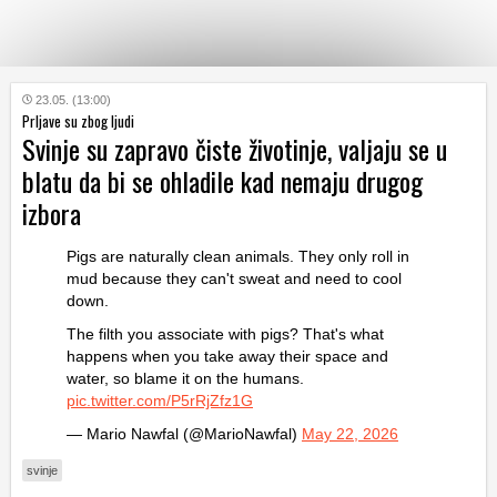
KATEGORIJE
23.05. (13:00)
Prljave su zbog ljudi
Svinje su zapravo čiste životinje, valjaju se u
HRVATSKI
blatu da bi se ohladile kad nemaju drugog
WEB
izbora
Pigs are naturally clean animals. They only roll in
mud because they can't sweat and need to cool
down.
The filth you associate with pigs? That's what
happens when you take away their space and
water, so blame it on the humans.
pic.twitter.com/P5rRjZfz1G
— Mario Nawfal (@MarioNawfal)
May 22, 2026
svinje