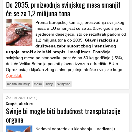
Do 2035. proizvodnja svinjskog mesa smanjit
će se za 1,2 milijuna tona
Prema Europskoj komisiji, proizvodnja svinjskog
mesa u EU smanjivat će se za 0,5% godišnje u
sljedećem desetljeću, što će rezultirati padom od
1,2 milijuna tona do 2035.
Glavni razlozi su
društvena zabrinutost zbog intenzivnog
uzgoja, stroži ekološki propisi
i manji izvoz. Potrošnja
svinjskog mesa po stanovniku past će na 30 kg godišnje (-5%),
dok će Velika Britanija postati glavno izvozno odredište EU-a.
Oprez ostaje ključan zbog stalne prijetnje afričke svinjske kuge.
Agroklub
mesna industrija
meso
svinje
svinjetina
31.01.2024. (12:00)
Svinjski, ali zdravo
Svinje bi mogle biti budućnost transplatacije
organa
Nedavni napredak u kloniranju i uređivanju