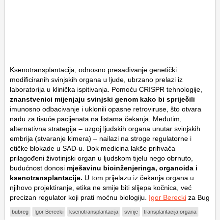
Ksenotransplantacija, odnosno presađivanje genetički
modificiranih svinjskih organa u ljude, ubrzano prelazi iz
laboratorija u klinička ispitivanja. Pomoću CRISPR tehnologije,
znanstvenici mijenjaju svinjski genom kako bi spriječili
imunosno odbacivanje i uklonili opasne retroviruse, što otvara
nadu za tisuće pacijenata na listama čekanja. Međutim,
alternativna strategija – uzgoj ljudskih organa unutar svinjskih
embrija (stvaranje kimera) – nailazi na stroge regulatorne i
etičke blokade u SAD-u. Dok medicina lakše prihvaća
prilagođeni životinjski organ u ljudskom tijelu nego obrnuto,
budućnost donosi
mješavinu bioinženjeringa, organoida i
ksenotransplantacije.
U tom prijelazu iz čekanja organa u
njihovo projektiranje, etika ne smije biti slijepa kočnica, već
precizan regulator koji prati moćnu biologiju.
Igor Berecki
za Bug
bubreg
Igor Berecki
ksenotransplantacija
svinje
transplantacija organa