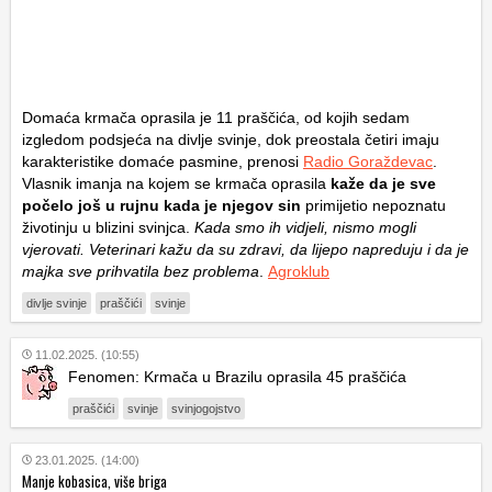
Domaća krmača oprasila je 11 praščića, od kojih sedam
izgledom podsjeća na divlje svinje, dok preostala četiri imaju
karakteristike domaće pasmine, prenosi
Radio Goraždevac
.
Vlasnik imanja na kojem se krmača oprasila
kaže da je sve
počelo još u rujnu kada je njegov sin
primijetio nepoznatu
životinju u blizini svinjca.
Kada smo ih vidjeli, nismo mogli
vjerovati. Veterinari kažu da su zdravi, da lijepo napreduju i da je
majka sve prihvatila bez problema
.
Agroklub
divlje svinje
praščići
svinje
11.02.2025. (10:55)
Fenomen: Krmača u Brazilu oprasila 45 praščića
praščići
svinje
svinjogojstvo
23.01.2025. (14:00)
Manje kobasica, više briga