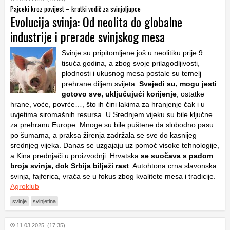
Pajceki kroz povijest – kratki vodič za svinjoljupce
Evolucija svinja: Od neolita do globalne
industrije i prerade svinjskog mesa
Svinje su pripitomljene još u neolitiku prije 9
tisuća godina, a zbog svoje prilagodljivosti,
plodnosti i ukusnog mesa postale su temelj
prehrane diljem svijeta.
Svejedi su, mogu jesti
gotovo sve, uključujući korijenje
, ostatke
hrane, voće, povrće…, što ih čini lakima za hranjenje čak i u
uvjetima siromašnih resursa. U Srednjem vijeku su bile ključne
za prehranu Europe. Mnoge su bile puštene da slobodno pasu
po šumama, a praksa žirenja zadržala se sve do kasnijeg
srednjeg vijeka. Danas se uzgajaju uz pomoć visoke tehnologije,
a Kina prednjači u proizvodnji. Hrvatska
se suočava s padom
broja svinja, dok Srbija bilježi rast
. Autohtona crna slavonska
svinja, fajferica, vraća se u fokus zbog kvalitete mesa i tradicije.
Agroklub
svinje
svinjetina
11.03.2025. (17:35)