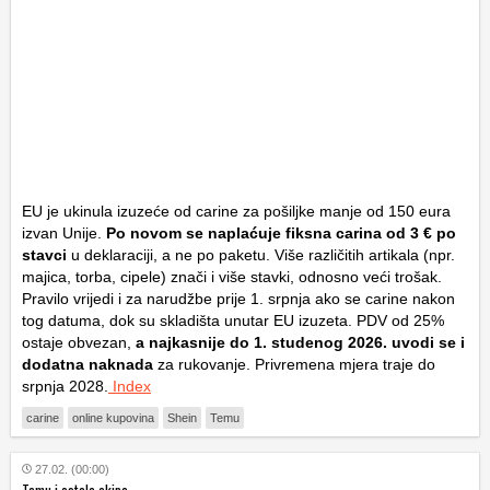
EU je ukinula izuzeće od carine za pošiljke manje od 150 eura
izvan Unije.
Po novom se naplaćuje fiksna carina od
3 € po
stavci
u deklaraciji, a ne po paketu. Više različitih artikala (npr.
majica, torba, cipele) znači i više stavki, odnosno veći trošak.
Pravilo vrijedi i za narudžbe prije 1. srpnja ako se carine nakon
tog datuma, dok su skladišta unutar EU izuzeta. PDV od 25%
ostaje obvezan,
a najkasnije do 1. studenog 2026. uvodi se i
dodatna naknada
za rukovanje. Privremena mjera traje do
srpnja 2028.
Index
carine
online kupovina
Shein
Temu
27.02. (00:00)