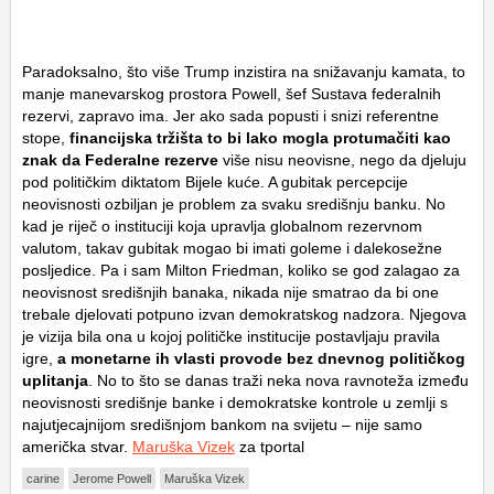
Paradoksalno, što više Trump inzistira na snižavanju kamata, to
manje manevarskog prostora Powell, šef Sustava federalnih
rezervi, zapravo ima. Jer ako sada popusti i snizi referentne
stope,
financijska tržišta to bi lako mogla protumačiti kao
znak da Federalne rezerve
više nisu neovisne, nego da djeluju
pod političkim diktatom Bijele kuće. A gubitak percepcije
neovisnosti ozbiljan je problem za svaku središnju banku. No
kad je riječ o instituciji koja upravlja globalnom rezervnom
valutom, takav gubitak mogao bi imati goleme i dalekosežne
posljedice. Pa i sam Milton Friedman, koliko se god zalagao za
neovisnost središnjih banaka, nikada nije smatrao da bi one
trebale djelovati potpuno izvan demokratskog nadzora. Njegova
je vizija bila ona u kojoj političke institucije postavljaju pravila
igre,
a monetarne ih vlasti provode bez dnevnog političkog
uplitanja
. No to što se danas traži neka nova ravnoteža između
neovisnosti središnje banke i demokratske kontrole u zemlji s
najutjecajnijom središnjom bankom na svijetu – nije samo
američka stvar.
Maruška Vizek
za tportal
carine
Jerome Powell
Maruška Vizek