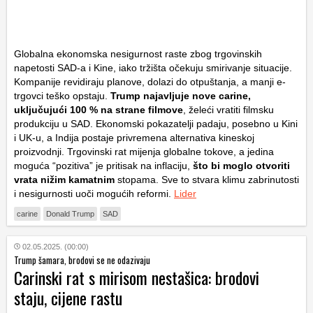
Globalna ekonomska nesigurnost raste zbog trgovinskih
napetosti SAD-a i Kine, iako tržišta očekuju smirivanje situacije.
Kompanije revidiraju planove, dolazi do otpuštanja, a manji e-
trgovci teško opstaju.
Trump najavljuje nove carine,
uključujući 100 % na strane filmove
, želeći vratiti filmsku
produkciju u SAD. Ekonomski pokazatelji padaju, posebno u Kini
i UK-u, a Indija postaje privremena alternativa kineskoj
proizvodnji. Trgovinski rat mijenja globalne tokove, a jedina
moguća “pozitiva” je pritisak na inflaciju,
što bi moglo otvoriti
vrata nižim kamatnim
stopama. Sve to stvara klimu zabrinutosti
i nesigurnosti uoči mogućih reformi.
Lider
carine
Donald Trump
SAD
02.05.2025. (00:00)
Trump šamara, brodovi se ne odazivaju
Carinski rat s mirisom nestašica: brodovi
staju, cijene rastu