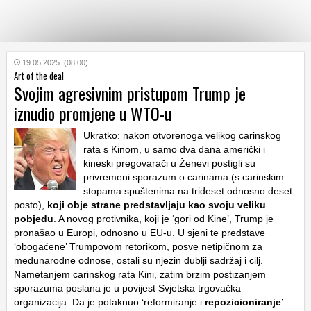
KATEGORIJE
19.05.2025. (08:00)
Art of the deal
Svojim agresivnim pristupom Trump je
HRVATSKI
iznudio promjene u WTO-u
WEB
Ukratko: nakon otvorenoga velikog carinskog
rata s Kinom, u samo dva dana američki i
kineski pregovarači u Ženevi postigli su
privremeni sporazum o carinama (s carinskim
stopama spuštenima na trideset odnosno deset
posto),
koji obje strane predstavljaju kao svoju veliku
pobjedu
. A novog protivnika, koji je ‘gori od Kine’, Trump je
pronašao u Europi, odnosno u EU-u. U sjeni te predstave
‘obogaćene’ Trumpovom retorikom, posve netipičnom za
međunarodne odnose, ostali su njezin dublji sadržaj i cilj.
Nametanjem carinskog rata Kini, zatim brzim postizanjem
sporazuma poslana je u povijest Svjetska trgovačka
organizacija. Da je potaknuo ‘reformiranje i
repozicioniranje’