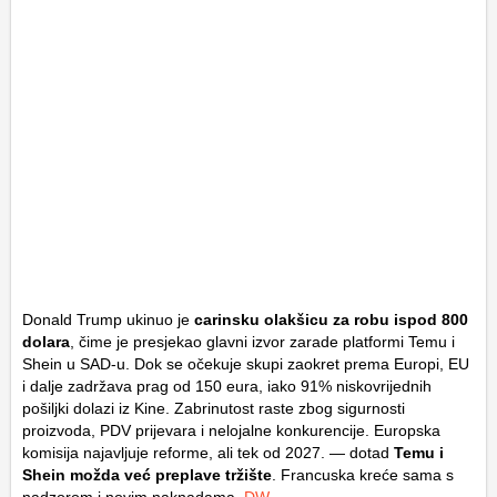
Donald Trump ukinuo je
carinsku olakšicu za robu ispod 800
dolara
, čime je presjekao glavni izvor zarade platformi Temu i
Shein u SAD-u. Dok se očekuje skupi zaokret prema Europi, EU
i dalje zadržava prag od 150 eura, iako 91% niskovrijednih
pošiljki dolazi iz Kine. Zabrinutost raste zbog sigurnosti
proizvoda, PDV prijevara i nelojalne konkurencije. Europska
komisija najavljuje reforme, ali tek od 2027. — dotad
Temu i
Shein možda već preplave tržište
. Francuska kreće sama s
nadzorom i novim naknadama.
DW