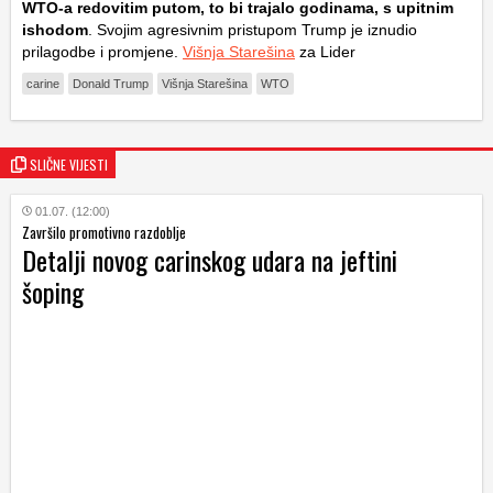
WTO-a redovitim putom, to bi trajalo godinama, s upitnim
ishodom
. Svojim agresivnim pristupom Trump je iznudio
prilagodbe i promjene.
Višnja Starešina
za Lider
carine
Donald Trump
Višnja Starešina
WTO
SLIČNE VIJESTI
01.07. (12:00)
Završilo promotivno razdoblje
Detalji novog carinskog udara na jeftini
šoping