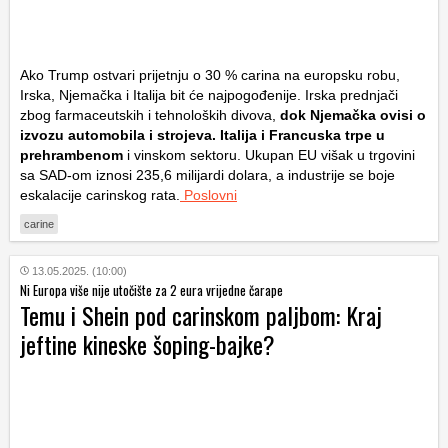
Ako Trump ostvari prijetnju o 30 % carina na europsku robu,
Irska, Njemačka i Italija bit će najpogođenije. Irska prednjači
zbog farmaceutskih i tehnoloških divova,
dok Njemačka ovisi o
izvozu automobila i strojeva. Italija i Francuska trpe u
prehrambenom
i vinskom sektoru. Ukupan EU višak u trgovini
sa SAD-om iznosi 235,6 milijardi dolara, a industrije se boje
eskalacije carinskog rata.
Poslovni
carine
13.05.2025. (10:00)
Ni Europa više nije utočište za 2 eura vrijedne čarape
Temu i Shein pod carinskom paljbom: Kraj
jeftine kineske šoping-bajke?