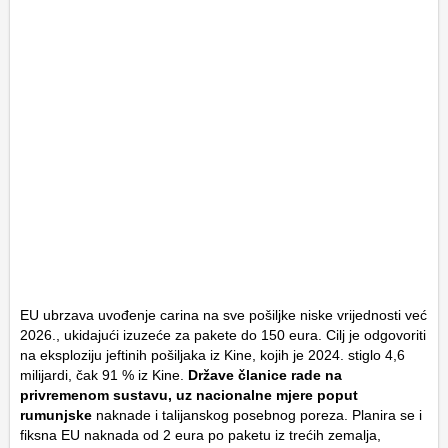
EU ubrzava uvođenje carina na sve pošiljke niske vrijednosti već
2026., ukidajući izuzeće za pakete do 150 eura. Cilj je odgovoriti
na eksploziju jeftinih pošiljaka iz Kine, kojih je 2024. stiglo 4,6
milijardi, čak 91 % iz Kine.
Države članice rade na
privremenom sustavu, uz nacionalne mjere poput
rumunjske
naknade i talijanskog posebnog poreza. Planira se i
fiksna EU naknada od 2 eura po paketu iz trećih zemalja,