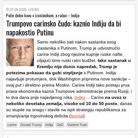
07.08.2025. (10:00)
Putin dobio kavu s izaslanikom, a račun – Indija
Trumpovo carinsko čudo: kaznio Indiju da bi
napakostio Putinu
Samo nekoliko sati nakon sastanka svog
izaslanika s Putinom, Trump je udvostručio
carine Indiji zbog njezine kupnje ruske nafte,
ciljajući time ruski ratni budžet.
Iako sastanak u
Kremlju nije donio napredak, Trump je
potezima pokazao da gubi strpljenje
s Putinom. Indija
najavljuje protumjere, dok Washington priprema nove sankcije –
ovaj put i direktno prema Moskvi. Carine Indiji tako postaju prva
prava ekonomska kazna Trumpove administracije prema Rusiji, i
to dva dana prije najavljenog roka.
Index
… Carine
na uvoz iz
nekoliko desetaka zemalja, visoke od 10 do 50 posto
, danas
su stupile na snagu i stavile na ispit strategiju republikanca za
smanjivanje trgovinskog deficita (
tportal
)
carine
Donald Trump
Indija
SAD
Vladimir Putin