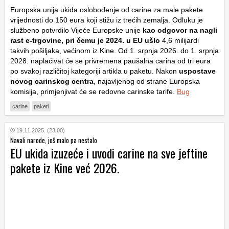
Europska unija
ukida oslobođenje od carine za male pakete
vrijednosti do 150 eura koji stižu iz trećih zemalja. Odluku je
službeno potvrdilo
Vijeće Europske unije
kao odgovor na nagli
rast e-trgovine, pri čemu je 2024. u EU ušlo
4,6 milijardi
takvih pošiljaka, većinom iz Kine. Od 1. srpnja 2026. do 1. srpnja
2028. naplaćivat će se privremena paušalna carina od tri eura
po svakoj različitoj kategoriji artikla u paketu. Nakon
uspostave
novog carinskog centra
, najavljenog od strane
Europska
komisija
, primjenjivat će se redovne carinske tarife.
Bug
carine
paketi
19.11.2025. (23:00)
Navali narode, još malo pa nestalo
EU ukida izuzeće i uvodi carine na sve jeftine
pakete iz Kine već 2026.