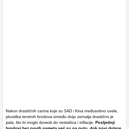
Nakon drastičnih carina koje su SAD i Kina međusobno uvele,
plovidba teretnih brodova između dviju zemalja drastično je
pala, što bi moglo dovesti do nestašica i inflacije.
Posljednji
brodovi bez novih nameta već su na putu, dok novi dolaze