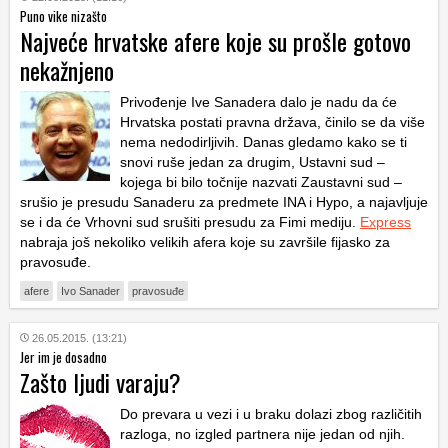
Puno vike nizašto
Najveće hrvatske afere koje su prošle gotovo
nekažnjeno
Privođenje Ive Sanadera dalo je nadu da će
Hrvatska postati pravna država, činilo se da više
nema nedodirljivih. Danas gledamo kako se ti
snovi ruše jedan za drugim, Ustavni sud –
kojega bi bilo točnije nazvati Zaustavni sud –
srušio je presudu Sanaderu za predmete INA i Hypo, a najavljuje
se i da će Vrhovni sud srušiti presudu za Fimi mediju.
Express
nabraja još nekoliko velikih afera koje su završile fijasko za
pravosuđe.
afere
Ivo Sanader
pravosuđe
26.05.2015. (13:21)
Jer im je dosadno
Zašto ljudi varaju?
Do prevara u vezi i u braku dolazi zbog različitih
razloga, no izgled partnera nije jedan od njih.