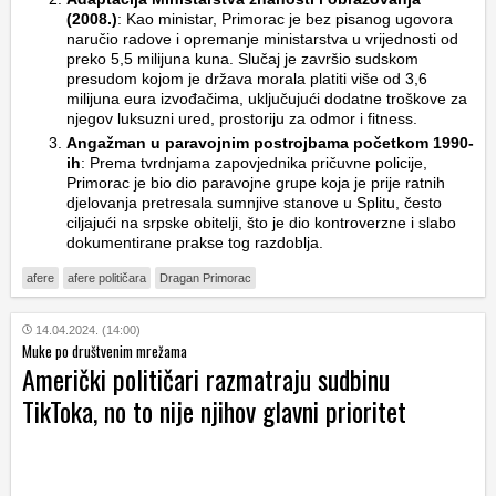
(2008.)
: Kao ministar, Primorac je bez pisanog ugovora
naručio radove i opremanje ministarstva u vrijednosti od
preko 5,5 milijuna kuna. Slučaj je završio sudskom
presudom kojom je država morala platiti više od 3,6
milijuna eura izvođačima, uključujući dodatne troškove za
njegov luksuzni ured, prostoriju za odmor i fitness.
Angažman u paravojnim postrojbama početkom 1990-
ih
: Prema tvrdnjama zapovjednika pričuvne policije,
Primorac je bio dio paravojne grupe koja je prije ratnih
djelovanja pretresala sumnjive stanove u Splitu, često
ciljajući na srpske obitelji, što je dio kontroverzne i slabo
dokumentirane prakse tog razdoblja.
afere
afere političara
Dragan Primorac
14.04.2024. (14:00)
Muke po društvenim mrežama
Američki političari razmatraju sudbinu
TikToka, no to nije njihov glavni prioritet