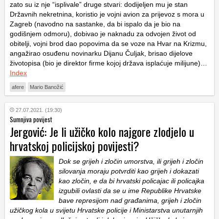
zato su iz nje “isplivale” druge stvari: dodijeljen mu je stan
Državnih nekretnina, koristio je vojni avion za prijevoz s mora u
Zagreb (navodno na sastanke, da bi ispalo da je bio na
godišnjem odmoru), dobivao je naknadu za odvojen život od
obitelji, vojni brod dao popovima da se voze na Hvar na Krizmu,
angažirao osuđenu novinarku Dijanu Čuljak, brisao dijelove
životopisa (bio je direktor firme kojoj država isplaćuje milijune)…
Index
afere
Mario Banožić
27.07.2021. (19:30)
Sumnjiva povijest
Jergović: Je li užičko kolo najgore zlodjelo u
hrvatskoj policijskoj povijesti?
Dok se grijeh i zločin umorstva, ili grijeh i zločin
silovanja moraju potvrditi kao grijeh i dokazati
kao zločin, e da bi hrvatski policajac ili policajka
izgubili ovlasti da se u ime Republike Hrvatske
bave represijom nad građanima, grijeh i zločin
užičkog kola u svijetu Hrvatske policije i Ministarstva unutarnjih