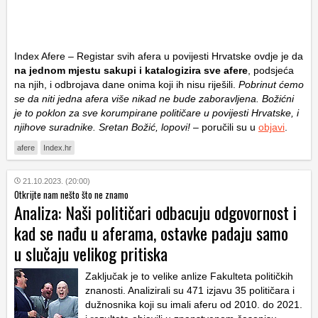
Index Afere – Registar svih afera u povijesti Hrvatske ovdje je da
na jednom mjestu sakupi i katalogizira sve afere
, podsjeća
na njih, i odbrojava dane onima koji ih nisu riješili.
Pobrinut ćemo
se da niti jedna afera više nikad ne bude zaboravljena. Božićni
je to poklon za sve korumpirane političare u povijesti Hrvatske, i
njihove suradnike. Sretan Božić, lopovi!
– poručili su u
objavi
.
afere
Index.hr
21.10.2023. (20:00)
Otkrijte nam nešto što ne znamo
Analiza: Naši političari odbacuju odgovornost i
kad se nađu u aferama, ostavke padaju samo
u slučaju velikog pritiska
Zaključak je to velike anlize Fakulteta političkih
znanosti. Analizirali su 471 izjavu 35 političara i
dužnosnika koji su imali aferu od 2010. do 2021.