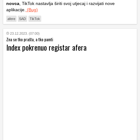
novca
, TikTok nastavlja širiti svoj utjecaj i razvijati nove
aplikacije.
(Bug)
afere
SAD
TikTok
23.12.2023. (07:00)
Zna se tko prašta, a tko pamti
Index pokrenuo registar afera