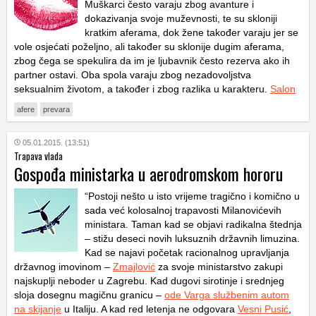
Muškarci često varaju zbog avanture i
dokazivanja svoje muževnosti, te su skloniji
kratkim aferama, dok žene također varaju jer se
vole osjećati poželjno, ali također su sklonije dugim aferama,
zbog čega se spekulira da im je ljubavnik često rezerva ako ih
partner ostavi. Oba spola varaju zbog nezadovoljstva
seksualnim životom, a također i zbog razlika u karakteru.
Salon
afere
prevara
05.01.2015. (13:51)
Trapava vlada
Gospođa ministarka u aerodromskom hororu
“Postoji nešto u isto vrijeme tragično i komično u
sada već kolosalnoj trapavosti Milanovićevih
ministara. Taman kad se objavi radikalna štednja
– stižu deseci novih luksuznih državnih limuzina.
Kad se najavi početak racionalnog upravljanja
državnog imovinom –
Zmajlović
za svoje ministarstvo zakupi
najskuplji neboder u Zagrebu. Kad dugovi sirotinje i srednjeg
sloja dosegnu magičnu granicu –
ode Varga službenim autom
na skijanje
u Italiju. A kad red letenja ne odgovara
Vesni Pusić
,