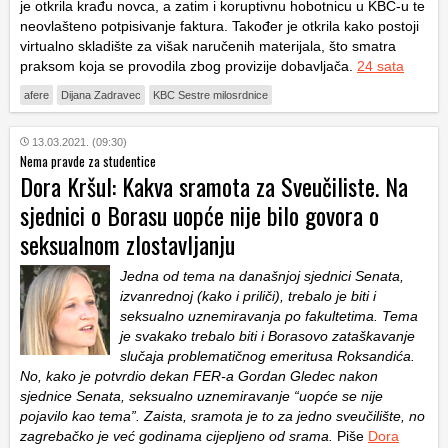
je otkrila krađu novca, a zatim i koruptivnu hobotnicu u KBC-u te
neovlašteno potpisivanje faktura. Također je otkrila kako postoji
virtualno skladište za višak naručenih materijala, što smatra
praksom koja se provodila zbog provizije dobavljača.
24 sata
afere
Dijana Zadravec
KBC Sestre milosrdnice
13.03.2021. (09:30)
Nema pravde za studentice
Dora Kršul: Kakva sramota za Sveučiliste. Na
sjednici o Borasu uopće nije bilo govora o
seksualnom zlostavljanju
Jedna od tema na današnjoj sjednici Senata,
izvanrednoj (kako i priliči), trebalo je biti i
seksualno uznemiravanja po fakultetima. Tema
je svakako trebalo biti i Borasovo zataškavanje
slučaja problematičnog emeritusa Roksandića.
No, kako je potvrdio dekan FER-a Gordan Gledec nakon
sjednice Senata, seksualno uznemiravanje “uopće se nije
pojavilo kao tema”. Zaista, sramota je to za jedno sveučilište, no
zagrebačko je već godinama cijepljeno od srama.
Piše
Dora