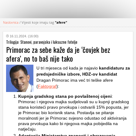
Naslovnica
/
Vijesti koje imaju tag
"afere"
KATEGORIJE
16.11.2024. (16:00)
Trilogija: Stanovi, paravojska i luksuzne fotelje
HRVATSKI
Primorac za sebe kaže da je ‘čovjek bez
WEB
afera’, no to baš nije tako
U tri mjeseca od kada je najavio
kandidaturu za
predsjedničke izbore, HDZ-ov kandidat
Dragan Primorac ima već tri teške afere
(
Faktograf
):
Kupnja gradskog stana po povlaštenoj cijeni
:
Primorac i njegova majka sudjelovali su u kupnji gradskog
stana koristeći pravo prvokupa i ostvarili 15% popusta, jer
je Primorac bio korisnik stana. Postavlja se pitanje
moralnosti jer je Primorac svjesno odustao od aktiviranja
prava prvokupa kako bi njegova majka pobijedila na
natječaju.
Adaptacija Ministarstva znanosti i obrazovanja