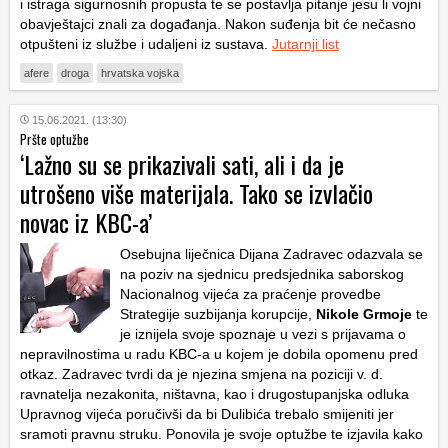
i istraga sigurnosnih propusta te se postavlja pitanje jesu li vojni
obavještajci znali za događanja. Nakon suđenja bit će nečasno
otpušteni iz službe i udaljeni iz sustava.
Jutarnji list
afere
droga
hrvatska vojska
15.06.2021. (13:30)
Pršte optužbe
‘Lažno su se prikazivali sati, ali i da je
utrošeno više materijala. Tako se izvlačio
novac iz KBC-a’
Osebujna liječnica Dijana Zadravec odazvala se
na poziv na sjednicu predsjednika saborskog
Nacionalnog vijeća za praćenje provedbe
Strategije suzbijanja korupcije,
Nikole Grmoje
te
je iznijela svoje spoznaje u vezi s prijavama o
nepravilnostima u radu KBC-a u kojem je dobila opomenu pred
otkaz. Zadravec tvrdi da je njezina smjena na poziciji v. d.
ravnatelja nezakonita, ništavna, kao i drugostupanjska odluka
Upravnog vijeća poručivši da bi Dulibića trebalo smijeniti jer
sramoti pravnu struku. Ponovila je svoje optužbe te izjavila kako