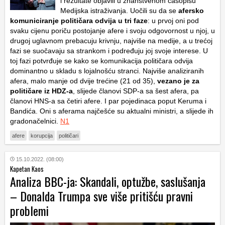
i rezultate objavili u znanstvenom časopisu
Medijska istraživanja. Uočili su da se
afersko
komuniciranje političara odvija u tri faze
: u prvoj oni pod
svaku cijenu poriču postojanje afere i svoju odgovornost u njoj, u
drugoj uglavnom prebacuju krivnju, najviše na medije, a u trećoj
fazi se suočavaju sa strankom i podređuju joj svoje interese. U
toj fazi potvrđuje se kako se komunikacija političara odvija
dominantno u skladu s lojalnošću stranci. Najviše analiziranih
afera, malo manje od dvije trećine (21 od 35),
vezano je za
političare iz HDZ-a
, slijede članovi SDP-a sa šest afera, pa
članovi HNS-a sa četiri afere. I par pojedinaca poput Keruma i
Bandića. Oni s aferama najčešće su aktualni ministri, a slijede ih
gradonačelnici.
N1
afere
korupcija
političari
15.10.2022. (08:00)
Kapetan Kaos
Analiza BBC-ja: Skandali, optužbe, saslušanja
– Donalda Trumpa sve više pritišću pravni
problemi