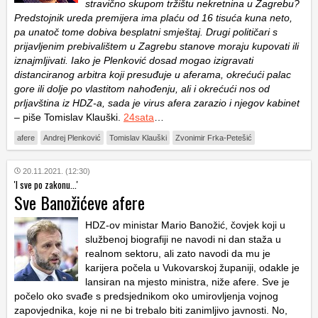
stravično skupom tržištu nekretnina u Zagrebu?
Predstojnik ureda premijera ima plaću od 16 tisuća kuna neto,
pa unatoč tome dobiva besplatni smještaj. Drugi političari s
prijavljenim prebivalištem u Zagrebu stanove moraju kupovati ili
iznajmljivati. Iako je Plenković dosad mogao izigravati
distanciranog arbitra koji presuđuje u aferama, okrećući palac
gore ili dolje po vlastitom nahođenju, ali i okrećući nos od
prljavština iz HDZ-a, sada je virus afera zarazio i njegov kabinet
– piše Tomislav Klauški.
24sata
…
afere
Andrej Plenković
Tomislav Klauški
Zvonimir Frka-Petešić
20.11.2021. (12:30)
'I sve po zakonu...'
Sve Banožićeve afere
HDZ-ov ministar Mario Banožić, čovjek koji u
službenoj biografiji ne navodi ni dan staža u
realnom sektoru, ali zato navodi da mu je
karijera počela u Vukovarskoj županiji, odakle je
lansiran na mjesto ministra, niže afere. Sve je
počelo oko svađe s predsjednikom oko umirovljenja vojnog
zapovjednika, koje ni ne bi trebalo biti zanimljivo javnosti. No,