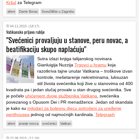
Kršul
za Telegram
afere
Damir Boras
Sveučilište u Zagrebu
04.11.2015. (18:17)
Vatikansko prljavo rublje
"Svećenici provaljuju u stanove, peru novac, a
beatifikaciju skupo naplaćuju"
Sutra izlazi knjiga talijanskog novinara
Gianluigija Nuzzija
Trgovci u hramu
koja
razotkriva tajne unutar Vatikana – troškove izvan
kontrole, mešetarenje nekretninama, luksuzan
stil života svećenika koji žive u stanovima od 400
kvadrata pa i jedan slučaj provale u stan drugog svećenika. Sve
je počelo
uhićenjem dvoje službenika Vatikana
, svećenika
povezanog s Opusom Dei i PR menadžerice. Jedan od skandala
je kako su
milodari za bolesnu djecu potrošeni za uređenje
penthousea
jednog od najmoćnijih kardinala.
Telegraph
afere
pranje novca
svećenici
Vatikan
22.08.2015. (11:16)