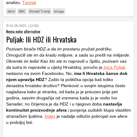
analizu.
Tportal
afere
BBC
Donald Trump
istraga
01.09.2022. (12:00)
Nema neke alternative
Puljak: Ili HDZ ili Hrvatska
Pozivam birače HDZ-a da im prestanu pružati podršku.
Omogućili ste im da kradu milijune, a sada su prešli na milijarde.
Okrenite im leđa! Kao što ste to napravili u Splitu, pozivam vas
da sutra to napravite u cijeloj Hrvatskoj,
poručio je
Ivica Puljak
nedavno na svom Facebooku. No,
ima li Hrvatska šanse dok
njom upravlja HDZ
? Zašto ta politička opcija baš toliko
devastira hrvatsko društvo? Plenković u svojim istupima često
naglašava kako je stranka, od kada ju je preuzeo prije pet
godina, sasvim drugačija od vremena kada ju je vodio Ivo
Sanader, no činjenica je da HDZ i u njegovo doba
nastavlja
kontinuitet proizvodnje afera
i punjenja sudskih klupa vlastitim
stranačkim ljudima.
Index
je nadalje odlučio pobrojati sve afere
u poduljoj listi.