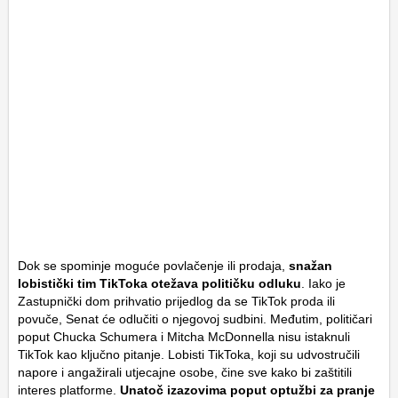
Dok se spominje moguće povlačenje ili prodaja,
snažan
lobistički tim TikToka otežava političku odluku
. Iako je
Zastupnički dom prihvatio prijedlog da se TikTok proda ili
povuče, Senat će odlučiti o njegovoj sudbini. Međutim, političari
poput Chucka Schumera i Mitcha McDonnella nisu istaknuli
TikTok kao ključno pitanje. Lobisti TikToka, koji su udvostručili
napore i angažirali utjecajne osobe, čine sve kako bi zaštitili
interes platforme.
Unatoč izazovima poput optužbi za pranje