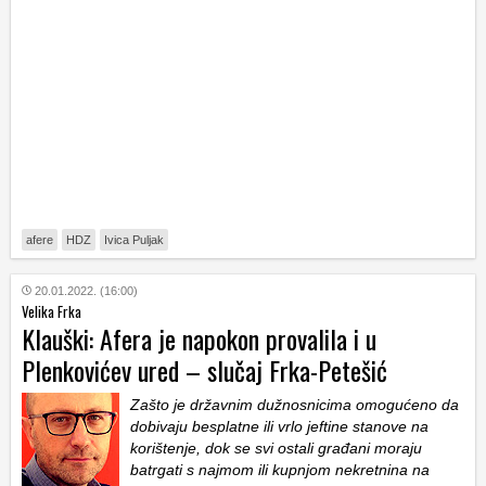
afere
HDZ
Ivica Puljak
20.01.2022. (16:00)
Velika Frka
Klauški: Afera je napokon provalila i u
Plenkovićev ured – slučaj Frka-Petešić
Zašto je državnim dužnosnicima omogućeno da
dobivaju besplatne ili vrlo jeftine stanove na
korištenje, dok se svi ostali građani moraju
batrgati s najmom ili kupnjom nekretnina na