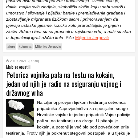
poslova nisu podložni potvrdi i dokazivanju. Užičko kolo je,
dakle, majka svih zlodjela, simbolički zločin koji u sebi sadrži i
umorstvo i silovanje i pljačku banke i premlaćivanje građana i
zlostavljanje migranata fizičkom silom i primoravanjem da
pjevaju ustaške pjesme. Užičko kolo praroditeljski je grijeh i
zločin. Adam i Eva su se prasnuli u rajskome vrtu, a naši su stari
u Jugoslaviji igrali užičko kolo.
Piše
Miljenko Jergović
afere
kolumna
Miljenko Jergović
20.07.2021. (09:30)
Malo se opustili
Petorica vojnika pala na testu na kokain,
jedan od njih je radio na osiguranju vojnog i
državnog vrha
Na ciljanoj provjeri tijekom testiranja četvorica
pripadnika Zapovjedništva za specijalne snage
Hrvatske vojske te jedan pripadnik Vojne policije
pali su na testiranju na droge. U pitanju je
kokain, a potonji je već bio pod povećalom prije
testiranja. Protiv njih je pokrenut stegovni postupak, a u tijeku je