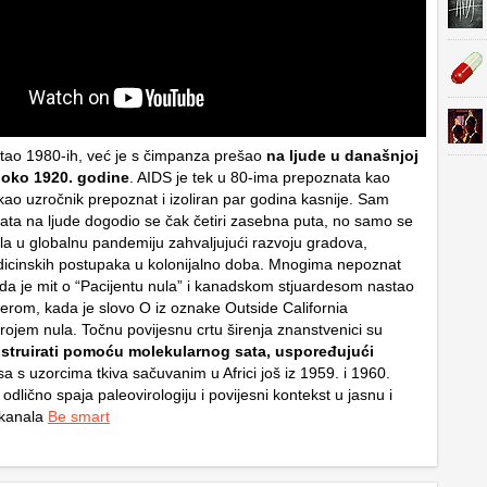
stao 1980-ih, već je s čimpanza prešao
na ljude u današnjoj
 oko 1920. godine
. AIDS je tek u 80-ima prepoznata kao
kao uzročnik prepoznat i izoliran par godina kasnije. Sam
imata na ljude dogodio se čak četiri zasebna puta, no samo se
ila u globalnu pandemiju zahvaljujući razvoju gradova,
icinskih postupaka u kolonijalno doba. Mnogima nepoznat
to da je mit o “Pacijentu nula” i kanadskom stjuardesom nastao
lerom, kada je slovo O iz oznake
Outside California
rojem nula. Točnu povijesnu crtu širenja znanstvenici su
nstruirati pomoću molekularnog sata, uspoređujući
sa s uzorcima tkiva sačuvanim u Africi još iz 1959. i 1960.
odlično spaja paleovirologiju i povijesni kontekst u jasnu i
 kanala
Be smart