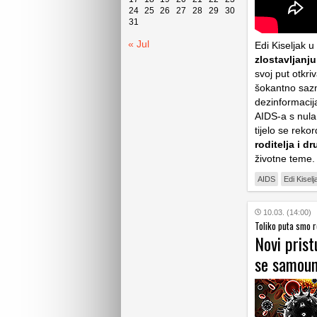
24
25
26
27
28
29
30
31
« Jul
Edi Kiseljak u
zlostavljanju
svoj put otkr
šokantno sazn
dezinformacija
AIDS-a s nula
tijelo se rek
roditelja i d
životne teme
AIDS
Edi Kiselj
10.03. (14:00)
Toliko puta smo r
Novi prist
se samoun