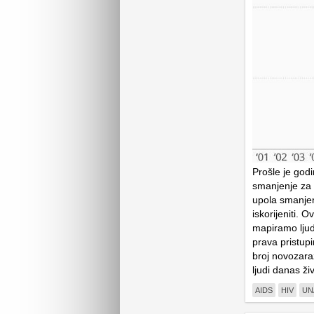
Prošle je godi
smanjenje za 
upola smanjen,
iskorijeniti. 
mapiramo ljude
prava pristup
broj novozaraž
ljudi danas ži
AIDS
HIV
UN