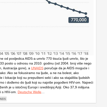
ne od posljedica AIDS-a umrlo 770 tisuća ljudi umrlo, što je
33 posto u odnosu na 2010. godinu (od 2004. broj više nego
 ilustracija gore), a
UNAIDS
poručuje da je AIDS moguće i
Ovako: Ako se fokusiramo na ljude, a ne na bolest, ako
 i lokacije koji su prepušteni sebi i ako sa stajališta ljudskih
imo i dođemo do ljudi koji su najviše pogođeni HIV-om. Najveći
enih je u istočnoj Europi i središnjoj Aziji. Oko 37,9 milijuna
vi s HIV-om.
Deutsche Welle
…
AIDS