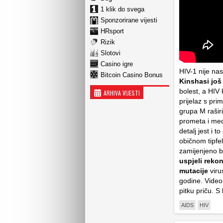
1 klik do svega
Sponzorirane vijesti
HRsport
Rizik
Slotovi
Casino igre
HIV-1 nije na
Bitcoin Casino Bonus
Kinshasi još
bolest, a HIV 
ARHIVA VIJESTI
prijelaz s pr
grupa M rašir
prometa i med
detalj jest i 
običnom tipfe
zamijenjeno b
uspjeli reko
mutacije
viru
godine. Video 
pitku priču. S
AIDS
HIV