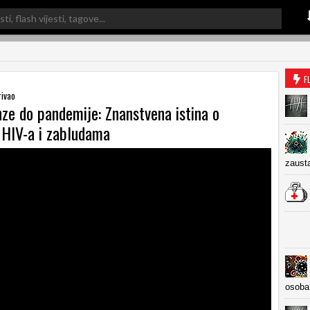
F
rivao
ze do pandemije: Znanstvena istina o
u HIV-a i zabludama
zausta
osoba