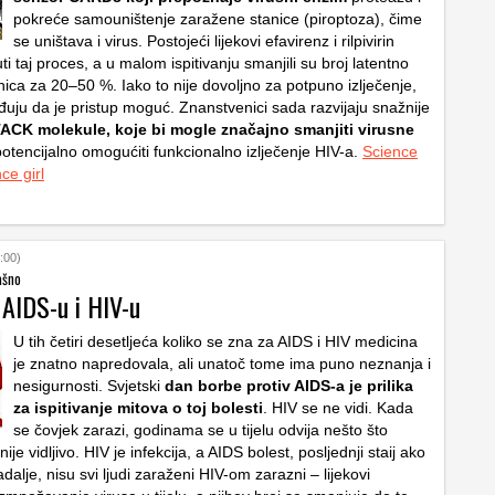
pokreće samouništenje zaražene stanice (piroptoza), čime
se uništava i virus. Postojeći lijekovi efavirenz i rilpivirin
 taj proces, a u malom ispitivanju smanjili su broj latentno
ica za 20–50 %. Iako to nije dovoljno za potpuno izlječenje,
rđuju da je pristup moguć. Znanstvenici sada razvijaju snažnije
ACK molekule, koje bi mogle značajno smanjiti virusne
potencijalno omogućiti funkcionalno izlječenje HIV-a.
Science
ce girl
:00)
ašno
 AIDS-u i HIV-u
U tih četiri desetljeća koliko se zna za AIDS i HIV medicina
je znatno napredovala, ali unatoč tome ima puno neznanja i
nesigurnosti. Svjetski
dan borbe protiv AIDS-a je prilika
za ispitivanje mitova o toj bolesti
. HIV se ne vidi. Kada
se čovjek zarazi, godinama se u tijelu odvija nešto što
je vidljivo. HIV je infekcija, a AIDS bolest, posljednji staij ako
Nadalje, nisu svi ljudi zaraženi HIV-om zarazni – lijekovi