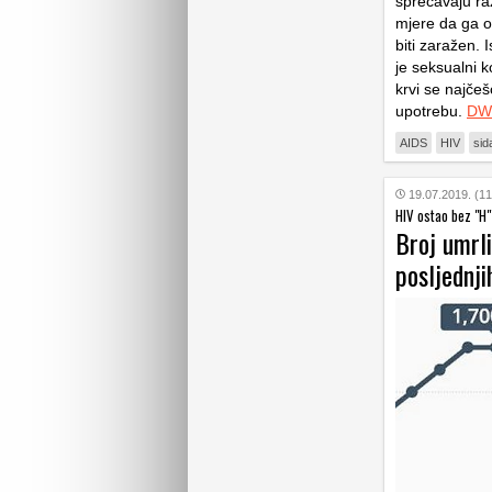
sprečavaju raz
mjere da ga ob
biti zaražen. 
je seksualni k
krvi se najčeš
upotrebu.
DW
AIDS
HIV
sid
19.07.2019. (11
HIV ostao bez "H"
Broj umrli
posljednj