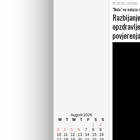
22.03. (23:00)
"Nula" na nalazu 
Razbijanje
opzdravlje
povjerenj
August 2026
M
T
W
T
F
S
S
1
2
3
4
5
6
7
8
9
10
11
12
13
14
15
16
17
18
19
20
21
22
23