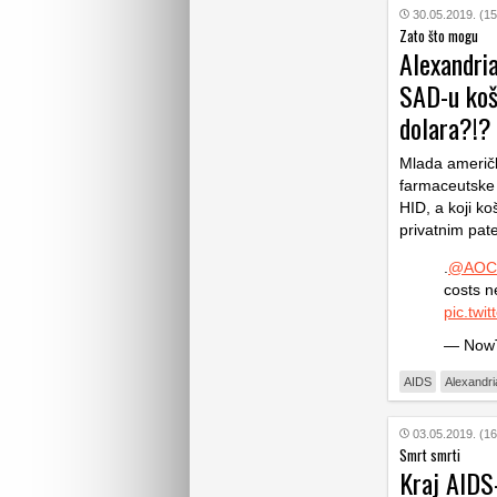
30.05.2019. (15
Zato što mogu
Alexandria
SAD-u košt
dolara?!?
Mlada američk
farmaceutske 
HID, a koji ko
privatnim pat
.
@AOC
costs n
pic.tw
— NowT
AIDS
Alexandr
03.05.2019. (16
Smrt smrti
Kraj AIDS-