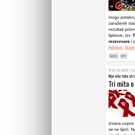
mogu potaknuti
zaraženih stan
rezultati potv
lijekove, tzv.
T
rezervoare
i 
Advisor
,
Scien
AIDS
HIV
01.12.2023. (11
Nije više tako str
Tri mita o
izvana uopće ni
se ne liječi. 