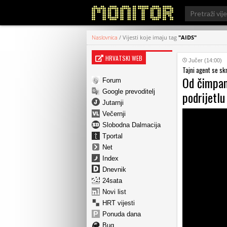
Search
for:
Naslovnica
/
Vijesti koje imaju tag
"AIDS"
HRVATSKI WEB
Jučer (14:00)
Tajni agent se sk
Od čimpan
Forum
Google prevoditelj
podrijetl
Jutarnji
Večernji
Slobodna Dalmacija
Tportal
Net
Index
Dnevnik
24sata
Novi list
HRT vijesti
Ponuda dana
Bug