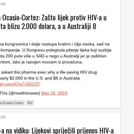
:30)
 Ocasio-Cortez: Zašto lijek protiv HIV-a u
a blizu 2.000 dolara, a u Australiji 8
a kongresnica i dalje nastupa hrabro i cilja visoka, sad na
kompanije. U Kongresu potegnula pitanje lijeka koji suzbija
šta 200 puta više u SAD-u nego u Australiji jer je zaštićen
entom, iako je razvijen novcem iz proračuna.
asked this pharma exec why a life-saving HIV drug
early $2,000 in the U.S. and $8 in Australia
itter.com/A7wTv92CCF
his (@nowthisnews)
May 16, 2019
ia Ocasio-Cortez
HIV
:30)
a na vidiku: Lijekovi spriječili prijenos HIV-a