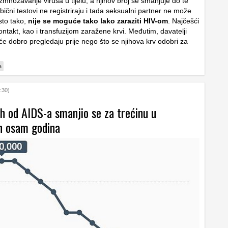
množavanje virusa u tijelu, a njihov broj se smanjuje do te
ični testovi ne registriraju i tada seksualni partner ne može
Isto tako,
nije se moguće tako lako zaraziti HIV-om
. Najčešći
ontakt, kao i transfuzijom zaražene krvi. Međutim, davatelji
će dobro pregledaju prije nego što se njihova krv odobri za
a
:30)
h od AIDS-a smanjio se za trećinu u
ih osam godina