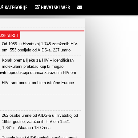
KATEGORIJE
HRVATSKI WEB
LASH VIJESTI
Od 1985. u Hrvatskoj 1.748 zaraženih HIV-
om, 553 oboljelo od AIDS-a, 227 umrlo
Korak prema lijeku za HIV – identificiran
molekularni prekidač koji bi mogao
viti reprodukciju stanica zaraženih HIV-om
HIV- smrtonosni problem istočne Europe
262 osobe umrle od AIDS-a u Hrvatskoj od
1985. godine, zaraženih HIV-om 1.521
, 1.341 muškarac i 180 žena
Tuberkuloza i AIDS vodeći uzročnici smrti