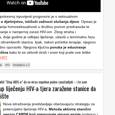
 potresnoj ispovijesti progovorio je o seksualnom
 u djetinjstvu, ističući važnost slušanja djece
. Opisao je
ivanja homoseksualnosti u društvu punom predrasuda te
anje o namjernoj zarazi HIV-om. Zbog straha i
, dvije godine je odbijao liječenje, ušavši u terminalnu fazu
 obrambenih stanica. Ipak, nakon početka terapije, njegovo
ordno oporavilo. Njegova ključna
poruka je educiranje
ruštva
kako bi se uklonili strah i sram koji prate ove teške
.
HRT
ak
HIV
Nedjeljom u 2
ekli “Stop AIDS-u” da se virus napokon počeo zaustavljati – i to sam
up liječenju HIV-a tjera zaražene stanice da
ište
Nova istraživanja predstavljaju obećavajuću strategiju za
potencijalno liječenje HIV-a.
Metoda aktivira stanični
senzor CARD8 koji prepoznaje virusni enzim
proteazu i