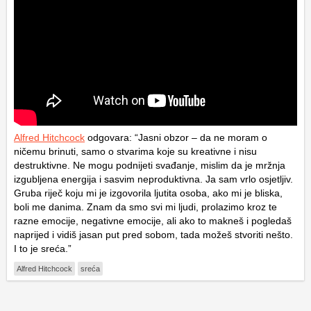
Alfred Hitchcock
odgovara: “Jasni obzor – da ne moram o
ničemu brinuti, samo o stvarima koje su kreativne i nisu
destruktivne. Ne mogu podnijeti svađanje, mislim da je mržnja
izgubljena energija i sasvim neproduktivna. Ja sam vrlo osjetljiv.
Gruba riječ koju mi je izgovorila ljutita osoba, ako mi je bliska,
boli me danima. Znam da smo svi mi ljudi, prolazimo kroz te
razne emocije, negativne emocije, ali ako to makneš i pogledaš
naprijed i vidiš jasan put pred sobom, tada možeš stvoriti nešto.
I to je sreća.”
Alfred Hitchcock
sreća