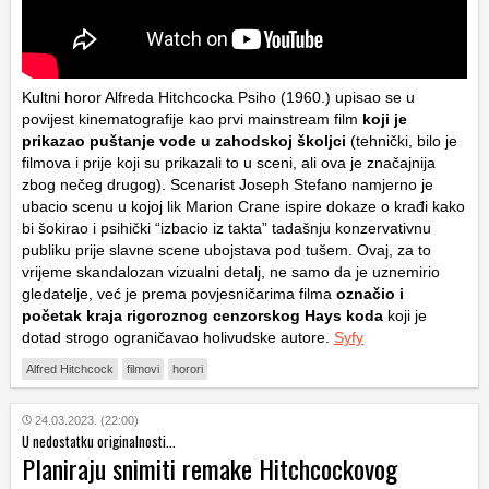
Kultni horor Alfreda Hitchcocka
Psiho
(1960.) upisao se u
povijest kinematografije kao prvi mainstream film
koji je
prikazao puštanje vode u zahodskoj školjci
(tehnički, bilo je
filmova i prije koji su prikazali to u sceni, ali ova je značajnija
zbog nečeg drugog). Scenarist Joseph Stefano namjerno je
ubacio scenu u kojoj lik Marion Crane ispire dokaze o krađi kako
bi šokirao i psihički “izbacio iz takta” tadašnju konzervativnu
publiku prije slavne scene ubojstava pod tušem. Ovaj, za to
vrijeme skandalozan vizualni detalj, ne samo da je uznemirio
gledatelje, već je prema povjesničarima filma
označio i
početak kraja rigoroznog cenzorskog Hays koda
koji je
dotad strogo ograničavao holivudske autore.
Syfy
Alfred Hitchcock
filmovi
horori
24.03.2023. (22:00)
U nedostatku originalnosti...
Planiraju snimiti remake Hitchcockovog