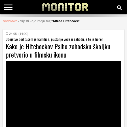
Naslovnica
/
Vijesti koje imaju tag
"Alfred Hitchcock"
KATEGORIJE
24.05. (14:00)
Ubojstvo pod tušem je kamilica, puštanje vode u zahodu, e to je horor
HRVATSKI
Kako je Hitchockov Psiho zahodsku školjku
WEB
pretvorio u filmsku ikonu