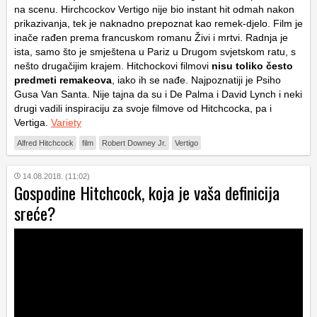
na scenu. Hirchcockov Vertigo nije bio instant hit odmah nakon
prikazivanja, tek je naknadno prepoznat kao remek-djelo. Film je
inače rađen prema francuskom romanu Živi i mrtvi. Radnja je
ista, samo što je smještena u Pariz u Drugom svjetskom ratu, s
nešto drugačijim krajem. Hitchockovi filmovi
nisu toliko često
predmeti remakeova
, iako ih se nađe. Najpoznatiji je Psiho
Gusa Van Santa. Nije tajna da su i De Palma i David Lynch i neki
drugi vadili inspiraciju za svoje filmove od Hitchcocka, pa i
Vertiga.
Variety
Alfred Hitchcock
film
Robert Downey Jr.
Vertigo
14.08.2018. (11:02)
Gospodine Hitchcock, koja je vaša definicija
sreće?