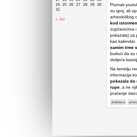
Poznati youtu
24
25
26
27
28
29
30
31
su spoj, ali 
arheološkog o
« Jul
kod istoimen
zupčanicima i 
pokazala) za 
kao kalendar. 
samim time 
budući da su s
stoljeća kasni
Na temelju re
informacija ko
pokazala da 
rupe
, a ne nj
praćenje star
Antikitera
arheo