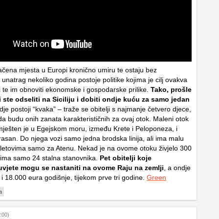
ačena mjesta u Europi kronično umiru te ostaju bez
unatrag nekoliko godina postoje politike kojima je cilj ovakva
i te im obnoviti ekonomske i gospodarske prilike.
Tako, prošle
ste odseliti na Siciliju i dobiti ondje kuću za samo jedan
vdje postoji “kvaka” – traže se obitelji s najmanje četvero djece,
da budu onih zanata karakterističnih za ovaj otok. Maleni otok
mješten je u Egejskom moru, između Krete i Peloponeza, i
rasan. Do njega vozi samo jedna brodska linija, ali ima malu
 letovima samo za Atenu. Nekad je na ovome otoku živjelo 300
s ima samo 24 stalna stanovnika.
Pet obitelji koje
uvjete mogu se nastaniti na ovome Raju na zemlji
, a ondje
 i 18.000 eura godišnje, tijekom prve tri godine.
Green
a
:00)