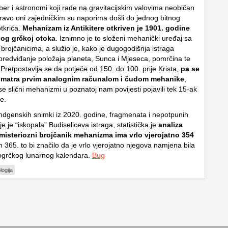
ber i astronomi koji rade na gravitacijskim valovima neobičan
upravo oni zajedničkim su naporima došli do jednog bitnog
tkrića.
Mehanizam iz Antikitere otkriven je 1901. godine
og grčkoj otoka
. Iznimno je to složeni mehanički uređaj sa
brojčanicima, a služio je, kako je dugogodišnja istraga
predviđanje položaja planeta, Sunca i Mjeseca, pomrčina te
Pretpostavlja se da potječe od 150. do 100. prije Krista,
pa se
smatra prvim analognim računalom i čudom mehanike
,
e slični mehanizmi u poznatoj nam povijesti pojavili tek 15-ak
je.
ndgenskih snimki iz 2020. godine, fragmenata i nepotpunih
je je “iskopala” Budiseliceva istraga, statistička je
analiza
misteriozni brojčanik mehanizma ima vrlo vjerojatno 354
ih 365. to bi značilo da je vrlo vjerojatno njegova namjena bila
ogrčkog lunarnog kalendara.
Bug
logija