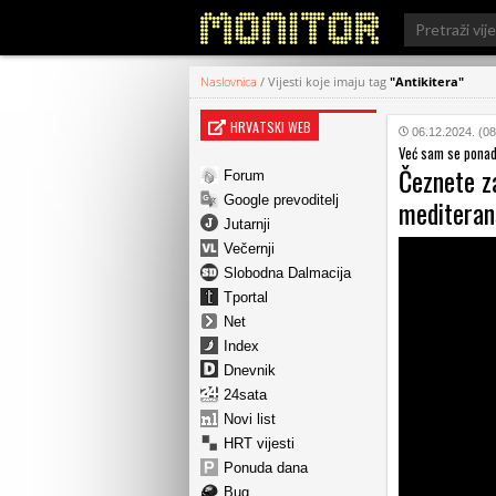
Search
for:
Naslovnica
/
Vijesti koje imaju tag
"Antikitera"
HRVATSKI WEB
06.12.2024. (08
Već sam se ponada
Čeznete z
Forum
Google prevoditelj
mediteran
Jutarnji
Večernji
Slobodna Dalmacija
Tportal
Net
Index
Dnevnik
24sata
Novi list
HRT vijesti
Ponuda dana
Bug