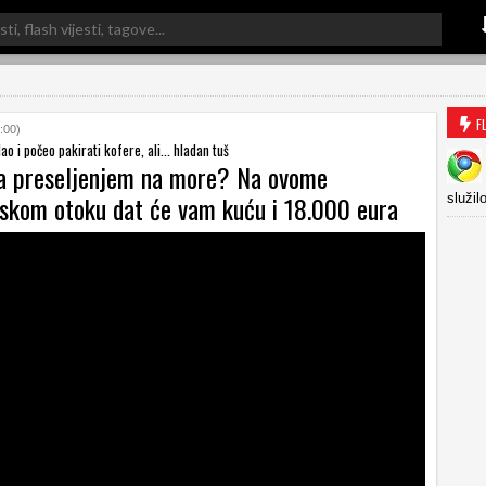
F
:00)
o i počeo pakirati kofere, ali... hladan tuš
a preseljenjem na more? Na ovome
skom otoku dat će vam kuću i 18.000 eura
služil