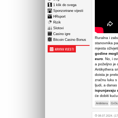
1 klik do svega
Sponzorirane vijesti
HRsport
Rizik
Slotovi
Casino igre
Ruralna i zab
Bitcoin Casino Bonus
stanovnika pa 
mjesta oživjet
ARHIVA VIJESTI
godine mogli 
euro
. No, i o
a poželjno je 
Antikythera s
doista je prek
zračnu luku s
ljudi, a dana
ispunjavaju 
će dobiti kuću
Antikitera
Grčk
08.07.2024. (17