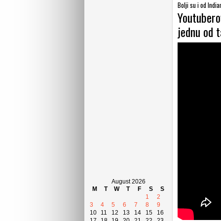
Bolji su i od Indi
Youtubero
jednu od t
August 2026
M
T
W
T
F
S
S
1
2
3
4
5
6
7
8
9
10
11
12
13
14
15
16
17
18
19
20
21
22
23