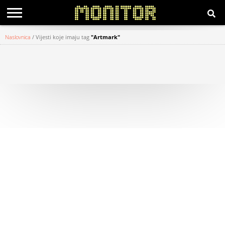
Naslovnica
/
Vijesti koje imaju tag
"Artmark"
KATEGORIJE
HRVATSKI
WEB