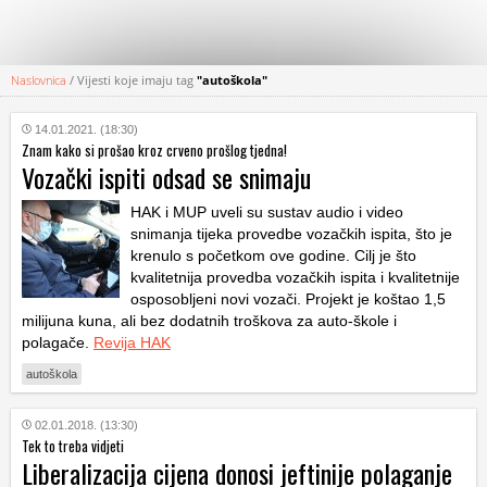
Naslovnica
/
Vijesti koje imaju tag
"autoškola"
KATEGORIJE
14.01.2021. (18:30)
Znam kako si prošao kroz crveno prošlog tjedna!
HRVATSKI
Vozački ispiti odsad se snimaju
WEB
HAK i MUP uveli su sustav audio i video
snimanja tijeka provedbe vozačkih ispita, što je
krenulo s početkom ove godine. Cilj je što
kvalitetnija provedba vozačkih ispita i kvalitetnije
osposobljeni novi vozači. Projekt je koštao 1,5
milijuna kuna, ali bez dodatnih troškova za auto-škole i
polagače.
Revija HAK
autoškola
02.01.2018. (13:30)
Tek to treba vidjeti
Liberalizacija cijena donosi jeftinije polaganje