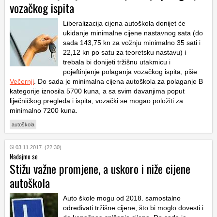
vozačkog ispita
Liberalizacija cijena autoškola donijet će
ukidanje minimalne cijene nastavnog sata (do
sada 143,75 kn za vožnju minimalno 35 sati i
22,12 kn po satu za teoretsku nastavu) i
trebala bi donijeti tržišnu utakmicu i
pojeftinjenje polaganja vozačkog ispita, piše
Večernji
. Do sada je minimalna cijena autoškola za polaganje B
kategorije iznosila 5700 kuna, a sa svim davanjima poput
liječničkog pregleda i ispita, vozački se mogao položiti za
minimalno 7200 kuna.
autoškola
03.11.2017. (22:30)
Nadajmo se
Stižu važne promjene, a uskoro i niže cijene
autoškola
Auto škole mogu od 2018. samostalno
određivati tržišne cijene, što bi moglo dovesti i