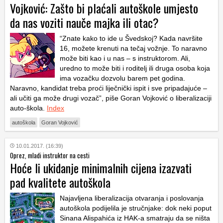
Vojković: Zašto bi plaćali autoškole umjesto
da nas voziti nauče majka ili otac?
“Znate kako to ide u Švedskoj? Kada navršite
16, možete krenuti na tečaj vožnje. To naravno
može biti kao i u nas – s instruktorom. Ali,
uredno to može biti i roditelj ili druga osoba koja
ima vozačku dozvolu barem pet godina.
Naravno, kandidat treba proći liječnički ispit i sve pripadajuće –
ali učiti ga može drugi vozač”, piše Goran Vojković o liberalizaciji
auto-škola.
Index
autoškola
Goran Vojković
10.01.2017. (16:39)
Oprez, mladi instruktor na cesti
Hoće li ukidanje minimalnih cijena izazvati
pad kvalitete autoškola
Najavljena liberalizacija otvaranja i poslovanja
autoškola podijelila je stručnjake: dok neki poput
Sinana Alispahića iz HAK-a smatraju da se ništa