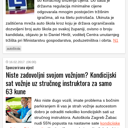
do konačnog sniženja cijena. Do sada je
državna regulacija minimalne cijene
odgovarala mnogim postojećim tržišnim
igračima, ali na štetu potrošača. Ukinuta je
zaštićena mreža auto škola kroz koju je država ograničavala
dozvoljeni broj auto škola po svakoj županiji, ovisno o broju
kandidata, objavio je to Daniel Hinšt, voditelj Centra unutarnjeg
tržišta pri Ministarstvu gospodarstva, poduzetništva i obrta.
N1
autoškola
16.02.2017. (06:00)
Sponzorirana vijest
Niste zadovoljni svojom vožnjom? Kondicijski
sat vožnje uz stručnog instruktora za samo
63 kune
Ako niste dugo vozili, imate problema s bočnim
parkiranjem ili vas je strah vožnje autocestom
dobro je odraditi nekoliko kondicijskih sati uz
stručnog instruktora. Autoškola Zagreb Žabac
nudi 55% popusta na nastavne sate
kondicijske