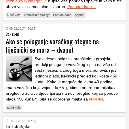
vožnje za B kategoriju
. Kupite više ponuda i spojite ih kako biste
ubrzo vozili samostalno i sigurno.
Ponuda dana…
autoškola
kondicijska vožnja
Ponuda dana
popust
09.02.2017. (20:33)
Bo-les-no
Ako se polaganje vozačkog otegne na
liječnički se mora – dvaput
Svaki deseti polaznik autoškole u prosjeku
produlji polaganje vozačkog ispita na više od
šest mjeseci, a zbog toga mora ponoviti, i još
jednom platiti, liječnički pregled koji košta 450
kuna. “Kako je moguće da ja, sa 40 godina,
imam vozačku koja vrijedi do 65. godine i ne trebam nikakav
pregled, a zdravu djecu tjeraju na novi pregled koji se ponovo
plaća 450 kuna?”, pita se ogorčena majka za
Novi list
.
autoškola
14.01.2017. (15:11)
Teret stručnjaka