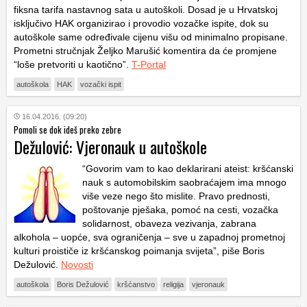
fiksna tarifa nastavnog sata u autoškoli. Dosad je u Hrvatskoj
isključivo HAK organizirao i provodio vozačke ispite, dok su
autoškole same određivale cijenu višu od minimalno propisane.
Prometni stručnjak Željko Marušić komentira da će promjene
“loše pretvoriti u kaotično”.
T-Portal
autoškola
HAK
vozački ispit
16.04.2016. (09:20)
Pomoli se dok ideš preko zebre
Dežulović: Vjeronauk u autoškole
“Govorim vam to kao deklarirani ateist: kršćanski
nauk s automobilskim saobraćajem ima mnogo
više veze nego što mislite. Pravo prednosti,
poštovanje pješaka, pomoć na cesti, vozačka
solidarnost, obaveza vezivanja, zabrana
alkohola – uopće, sva ograničenja – sve u zapadnoj prometnoj
kulturi proističe iz kršćanskog poimanja svijeta”, piše Boris
Dežulović.
Novosti
autoškola
Boris Dežulović
kršćanstvo
religija
vjeronauk