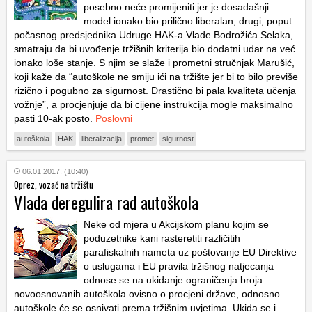
posebno neće promijeniti jer je dosadašnji
model ionako bio prilično liberalan, drugi, poput
počasnog predsjednika Udruge HAK-a Vlade Bodrožića Selaka,
smatraju da bi uvođenje tržišnih kriterija bio dodatni udar na već
ionako loše stanje. S njim se slaže i prometni stručnjak Marušić,
koji kaže da “autoškole ne smiju ići na tržište jer bi to bilo previše
rizično i pogubno za sigurnost. Drastično bi pala kvaliteta učenja
vožnje”, a procjenjuje da bi cijene instrukcija mogle maksimalno
pasti 10-ak posto.
Poslovni
autoškola
HAK
liberalizacija
promet
sigurnost
06.01.2017. (10:40)
Oprez, vozač na tržištu
Vlada deregulira rad autoškola
Neke od mjera u Akcijskom planu kojim se
poduzetnike kani rasteretiti različitih
parafiskalnih nameta uz poštovanje EU Direktive
o uslugama i EU pravila tržišnog natjecanja
odnose se na ukidanje ograničenja broja
novoosnovanih autoškola ovisno o procjeni države, odnosno
autoškole će se osnivati prema tržišnim uvjetima. Ukida se i