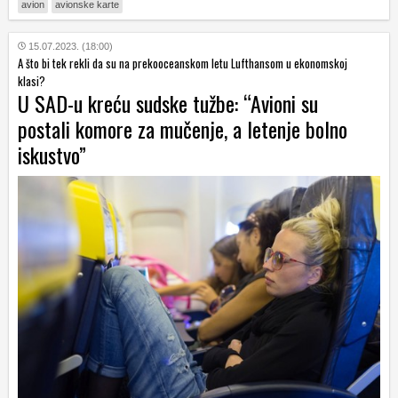
avion
avionske karte
15.07.2023. (18:00)
A što bi tek rekli da su na prekooceanskom letu Lufthansom u ekonomskoj
klasi?
U SAD-u kreću sudske tužbe: “Avioni su
postali komore za mučenje, a letenje bolno
iskustvo”