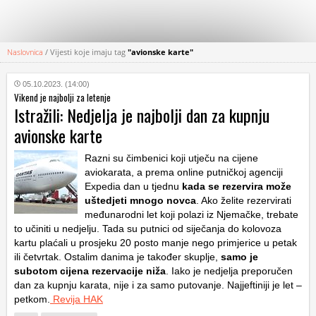
Naslovnica
/
Vijesti koje imaju tag
"avionske karte"
KATEGORIJE
05.10.2023. (14:00)
Vikend je najbolji za letenje
HRVATSKI
Istražili: Nedjelja je najbolji dan za kupnju
WEB
avionske karte
Razni su čimbenici koji utječu na cijene
aviokarata, a prema online putničkoj agenciji
Expedia dan u tjednu
kada se rezervira može
uštedjeti mnogo novca
. Ako želite rezervirati
međunarodni let koji polazi iz Njemačke, trebate
to učiniti u nedjelju. Tada su putnici od siječanja do kolovoza
kartu plaćali u prosjeku 20 posto manje nego primjerice u petak
ili četvrtak. Ostalim danima je također skuplje,
samo je
subotom cijena rezervacije niža
. Iako je nedjelja preporučen
dan za kupnju karata, nije i za samo putovanje. Najjeftiniji je let –
petkom.
Revija HAK