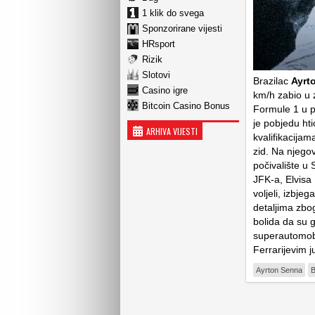
1 klik do svega
Sponzorirane vijesti
HRsport
Rizik
Slotovi
Brazilac
Ayrt
Casino igre
km/h zabio u 
Bitcoin Casino Bonus
Formule 1 u po
je pobjedu hti
ARHIVA VIJESTI
kvalifikacijam
zid. Na njegov
počivalište u
JFK-a, Elvisa
voljeli, izbjeg
detaljima zbo
bolida da su 
superautomobi
Ferrarijevim j
Ayrton Senna
B