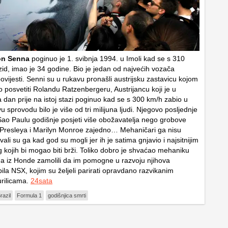
on Senna
poginuo je 1. svibnja 1994. u Imoli kad se s 310
zid, imao je 34 godine. Bio je jedan od najvećih vozača
vijesti. Senni su u rukavu pronašli austrijsku zastavicu kojom
o posvetiti Rolandu Ratzenbergeru, Austrijancu koji je u
a dan prije na istoj stazi poginuo kad se s 300 km/h zabio u
u sprovodu bilo je više od tri milijuna ljudi. Njegovo posljednje
 Sao Paulu godišnje posjeti više obožavatelja nego grobove
 Presleya i Marilyn Monroe zajedno… Mehaničari ga nisu
avali su ga kad god su mogli jer ih je satima gnjavio i najsitnijim
g kojih bi mogao biti brži. Toliko dobro je shvaćao mehaniku
ga iz Honde zamolili da im pomogne u razvoju njihova
la NSX, kojim su željeli parirati opravdano razvikanim
urilicama.
24sata
razil
Formula 1
godišnjica smrti