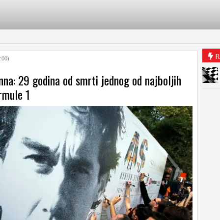
F
:00)
na: 29 godina od smrti jednog od najboljih
rmule 1