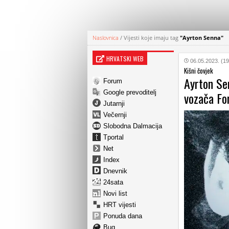
Naslovnica
/
Vijesti koje imaju tag
"Ayrton Senna"
HRVATSKI WEB
06.05.2023. (19
Kišni čovjek
Ayrton Sen
Forum
Google prevoditelj
vozača Fo
Jutarnji
Večernji
Slobodna Dalmacija
Tportal
Net
Index
Dnevnik
24sata
Novi list
HRT vijesti
Ponuda dana
Bug