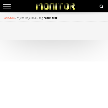
Naslovnica
/
Vijesti koje imaju tag
"Balmoral"
KATEGORIJE
HRVATSKI
WEB