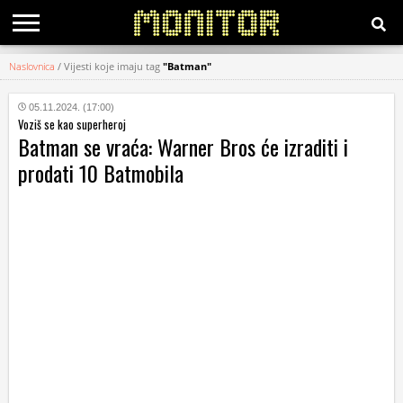
Naslovnica
/
Vijesti koje imaju tag
"Batman"
KATEGORIJE
05.11.2024. (17:00)
Voziš se kao superheroj
HRVATSKI
Batman se vraća: Warner Bros će izraditi i
WEB
prodati 10 Batmobila