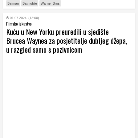
Batman
Batmobile
Warner Bros
01.07.2024. (13:00)
Filmsko iskustvo
Kuću u New Yorku preuredili u sjedište
Brucea Waynea za posjetitelje dubljeg džepa,
u razgled samo s pozivnicom