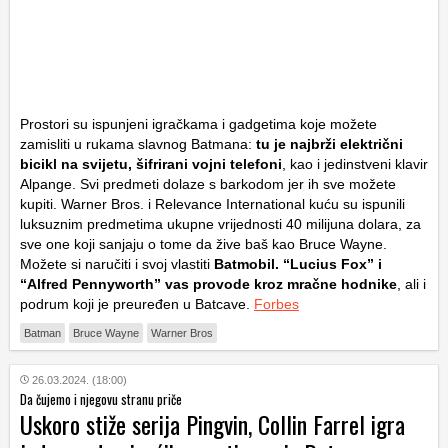
Prostori su ispunjeni igračkama i gadgetima koje možete
zamisliti u rukama slavnog Batmana:
tu je najbrži električni
bicikl na svijetu, šifrirani vojni telefoni
, kao i jedinstveni klavir
Alpange. Svi predmeti dolaze s barkodom jer ih sve možete
kupiti. Warner Bros. i Relevance International kuću su ispunili
luksuznim predmetima ukupne vrijednosti 40 milijuna dolara, za
sve one koji sanjaju o tome da žive baš kao Bruce Wayne.
Možete si naručiti i svoj vlastiti
Batmobil. “Lucius Fox” i
“Alfred Pennyworth” vas provode kroz mračne hodnike
, ali i
podrum koji je preuređen u Batcave.
Forbes
Batman
Bruce Wayne
Warner Bros
26.03.2024. (18:00)
Da čujemo i njegovu stranu priče
Uskoro stiže serija Pingvin, Collin Farrel igra