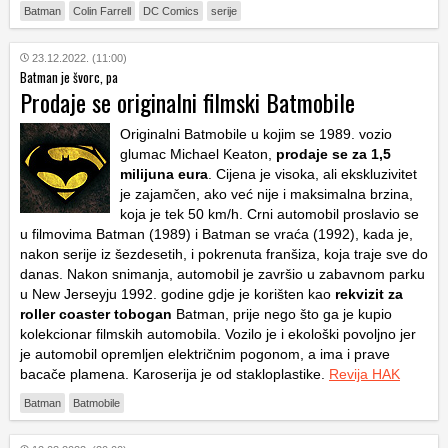
Batman
Colin Farrell
DC Comics
serije
23.12.2022. (11:00)
Batman je švorc, pa
Prodaje se originalni filmski Batmobile
Originalni Batmobile u kojim se 1989. vozio
glumac Michael Keaton,
prodaje se za 1,5
milijuna eura
. Cijena je visoka, ali ekskluzivitet
je zajamčen, ako već nije i maksimalna brzina,
koja je tek 50 km/h. Crni automobil proslavio se
u filmovima Batman (1989) i Batman se vraća (1992), kada je,
nakon serije iz šezdesetih, i pokrenuta franšiza, koja traje sve do
danas. Nakon snimanja, automobil je završio u zabavnom parku
u New Jerseyju 1992. godine gdje je korišten kao
rekvizit za
roller coaster tobogan
Batman, prije nego što ga je kupio
kolekcionar filmskih automobila. Vozilo je i ekološki povoljno jer
je automobil opremljen električnim pogonom, a ima i prave
bacače plamena. Karoserija je od stakloplastike.
Revija HAK
Batman
Batmobile