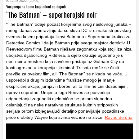
12.03.2022. (20:00)
Varijacija na temu koja nikad ne dojadi
‘The Batman’ – superherojski noir
“The Batman” odaje počast korijenima svog naslovnog junaka –
mnogi danas zaboravljaju da su slova DC iz oznake stripovskog
svemira kojem pripadaju likovi Batmana i Supermana kratica za
Detective Comics i da je Batman prije svega majstor detektiv. U
Reevesovom filmu Batman riješava zagonetku koja stoji iza niza
ubojstva dijaboličnog Riddlera, a cijelo okružje ugođeno je u
neo-noir atmosferu koja savšeno pristaje uz Gotham City do
kosti ogrezao u korupciju i kriminal. Tri sata može se činiti
previše za ovakav film, ali “The Batman” se nikada ne vuče. U
usporedbi s drugim izdancima franšize mnogo je manje
eksplicitne akcije, jurnjavi i borbe, ali to film ne čini dosadnijim,
upravo suprotno. Umjesto toga Reeves se posvećuje
odgonetanju zagonetki djelomično se pritom slobodno
oslanjajući na neke narativne strukture kultnih stripovskih
serijala pritom izbjegavajući detaljno ponavljanje pozadinske
priče o obitelji Wayne koja svima već ide na živce.
Ravno do dna