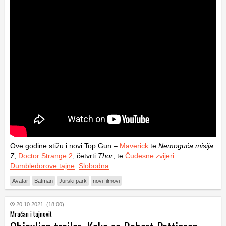
Ove godine stižu i novi Top Gun –
Maverick
te
Nemoguća misija
7
,
Doctor Strange 2
, četvrti
Thor
, te
Čudesne zvijeri:
Dumbledorove tajne
.
Slobodna
…
Avatar
Batman
Jurski park
novi filmovi
20.10.2021. (18:00)
Mračan i tajnovit