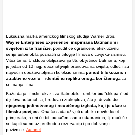
Luksuzna marka američkog filmskog studija Warner Bros,
Wayne Enterprises Experience, inspirirana Batmanom i
svijetom iz te franšize
, ponudit će ograničenu ekskluzivnu
seriju automobila poznatih iz trilogije filmova o čovjeku-šišmišu,
Vitez tame. U sklopu obilježavanja 85. obljetnice Batmana, koji
je jedan od 10 najprepoznatljivijih brandova na svijetu, odlučili su
najvećim obožavateljima i kolekcionarima
ponuditi luksuzno i
atraktivno vozilo – identičnu repliku onoga korištenoga
za
snimanje filma.
Kažu da je filmski rekvizit za Batmobile Tumbler bio “sklepan” od
dijelova automobila, brodova i zrakoplova, što je dovelo d
o
njegovog jedinstvenog i neobičnog izgleda, koji je ušao u
filmsku povijest
. Ona će sada oživjeti u obliku novih deset
primjeraka, a oni će biti ponuđeni samo odabranima, tj. moći će
se kupiti samo uz prethodnu rezervaciju i po dobivanju
pozivnice.
Autonet