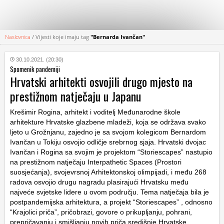
Naslovnica
/
Vijesti koje imaju tag
"Bernarda Ivančan"
KATEGORIJE
30.10.2021. (20:30)
Spomenik pandemiji
HRVATSKI
Hrvatski arhitekti osvojili drugo mjesto na
WEB
prestižnom natječaju u Japanu
Krešimir Rogina, arhitekt i voditelj Međunarodne škole
arhitekture Hrvatske glazbene mladeži, koja se održava svako
ljeto u Grožnjanu, zajedno je sa svojom kolegicom Bernardom
Ivančan u Tokiju osvojio odličje srebrnog sjaja. Hrvatski dvojac
Ivančan i Rogina sa svojim je projektom “Storiescapes” nastupio
na prestižnom natječaju Interpathetic Spaces (Prostori
suosjećanja), svojevrsnoj Arhitektonskoj olimpijadi, i među 268
radova osvojio drugu nagradu plasirajući Hrvatsku među
najveće svjetske lidere u ovom području. Tema natječaja bila je
postpandemijska arhitektura, a projekt “Storiescapes” , odnosno
“Krajolici priča”, pričobrazi, govore o prikupljanju, pohrani,
prepričavanju i smišljanju novih priča središnje Hrvatske