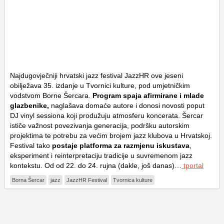
Najdugovječniji hrvatski jazz festival JazzHR ove jeseni
obilježava 35. izdanje u Tvornici kulture, pod umjetničkim
vodstvom Borne Šercara.
Program spaja afirmirane i mlade
glazbenike,
naglašava domaće autore i donosi novosti poput
DJ vinyl sessiona koji produžuju atmosferu koncerata. Šercar
ističe važnost povezivanja generacija, podršku autorskim
projektima te potrebu za većim brojem jazz klubova u Hrvatskoj.
Festival tako
postaje platforma za razmjenu iskustava
,
eksperiment i reinterpretaciju tradicije u suvremenom jazz
kontekstu. Od od 22. do 24. rujna (dakle, još danas)…
tportal
Borna Šercar
jazz
JazzHR Festival
Tvornica kulture