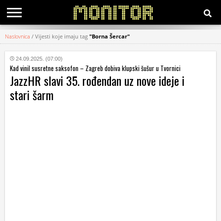
Naslovnica
/
Vijesti koje imaju tag
"Borna Šercar"
KATEGORIJE
24.09.2025. (07:00)
Kad vinil susretne saksofon – Zagreb dobiva klupski šušur u Tvornici
HRVATSKI
JazzHR slavi 35. rođendan uz nove ideje i
WEB
stari šarm