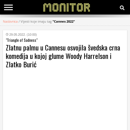
Naslovnica
/
Vijesti koje imaju tag
"Cannes 2022"
KATEGORIJE
29.05.2022. (10:00)
"Triangle of Sadness"
HRVATSKI
Zlatnu palmu u Cannesu osvojila švedska crna
WEB
komedija u kojoj glume Woody Harrelson i
Zlatko Burić