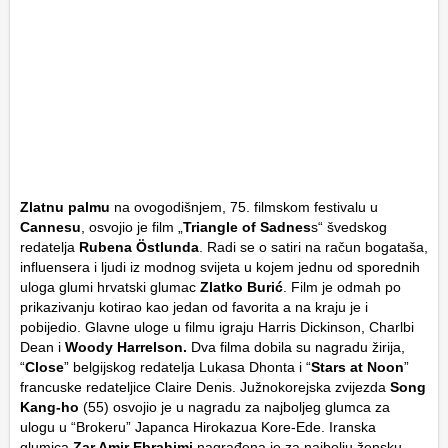
Zlatnu palmu
na ovogodišnjem, 75. filmskom festivalu u
Cannesu
, osvojio je film „
Triangle of Sadnes
s“ švedskog
redatelja
Rubena Östlunda
. Radi se o satiri na račun bogataša,
influensera i ljudi iz modnog svijeta u kojem jednu od sporednih
uloga glumi hrvatski glumac
Zlatko Burić
. Film je odmah po
prikazivanju kotirao kao jedan od favorita a na kraju je i
pobijedio. Glavne uloge u filmu igraju Harris Dickinson, Charlbi
Dean i
Woody Harrelson.
Dva filma dobila su nagradu žirija,
“
Close
” belgijskog redatelja Lukasa Dhonta i “
Stars at Noon
”
francuske redateljice Claire Denis. Južnokorejska zvijezda
Song
Kang-ho
(55) osvojio je u nagradu za najboljeg glumca za
ulogu u “Brokeru” Japanca Hirokazua Kore-Ede. Iranska
glumica
Zar Amir Ebrahimi
nagrađena je za najbolju žensku