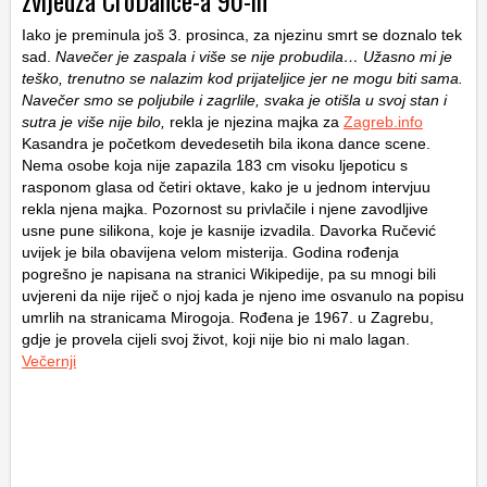
zvijedza CroDance-a 90-ih
Iako je preminula još 3. prosinca, za njezinu smrt se doznalo tek
sad.
Navečer je zaspala i više se nije probudila… Užasno mi je
teško, trenutno se nalazim kod prijateljice jer ne mogu biti sama.
Navečer smo se poljubile i zagrlile, svaka je otišla u svoj stan i
sutra je više nije bilo,
rekla je njezina majka za
Zagreb.info
Kasandra je početkom devedesetih bila ikona dance scene.
Nema osobe koja nije zapazila 183 cm visoku ljepoticu s
rasponom glasa od četiri oktave, kako je u jednom intervjuu
rekla njena majka. Pozornost su privlačile i njene zavodljive
usne pune silikona, koje je kasnije izvadila. Davorka Ručević
uvijek je bila obavijena velom misterija. Godina rođenja
pogrešno je napisana na stranici Wikipedije, pa su mnogi bili
uvjereni da nije riječ o njoj kada je njeno ime osvanulo na popisu
umrlih na stranicama Mirogoja. Rođena je 1967. u Zagrebu,
gdje je provela cijeli svoj život, koji nije bio ni malo lagan.
Večernji