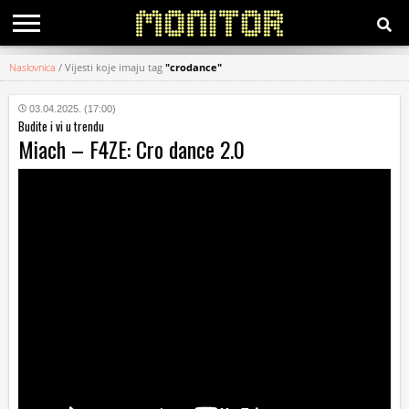
Naslovnica
/
Vijesti koje imaju tag
"crodance"
KATEGORIJE
03.04.2025. (17:00)
Budite i vi u trendu
HRVATSKI
Miach – F4ZE: Cro dance 2.0
WEB