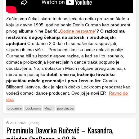
Zašto smo čekali skoro tri desetljeća da netko preuzme štafetu
koju je davne 1995. godine ponio Denis Curman kao producent
prvog albuma Nine Badrić „
Godine nestvarne
“?
O razlozima
nestvarno dugog čekanja na autorski i produkcijski
apdejtani
Cro dance 2.0 dalo bi se naširoko raspravljati,
sigurno ih ima više… Producenti koji su ovdje dolazili poslije
Curmana bili su ispod njegove razine, a kad se i to ispuhalo,
domaća proizvodnja komercijalnih dance traka potpuno je
obustavljena. No, s dolaskom Miach i objave prvog albuma, u
ubrzanom postupku
dobili smo najtraženiju hrvatsku
pjevačicu mlađe generacije i prvo žensko
lice Croatia
Billboard ljestvice, dok je njezin dečko Lockroom prepoznat kao
vodeći domaći dance producent. Ovo joj je novi EP.
Ravno do
dna
crodance
Lockroom
Miach
pop glazba
21.12.2021. (13:00)
Preminula Davorka Ručević – Kasandra,