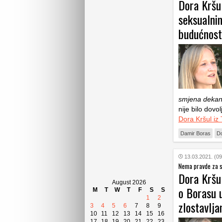
Dora Kršul
seksualni
budućnos
smjena dekana
nije bilo dovo
Dora Kršul iz
Damir Boras
Do
13.03.2021. (09
Nema pravde za s
Dora Kršul
August 2026
o Borasu 
M
T
W
T
F
S
S
1
2
zlostavlja
3
4
5
6
7
8
9
10
11
12
13
14
15
16
17
18
19
20
21
22
23