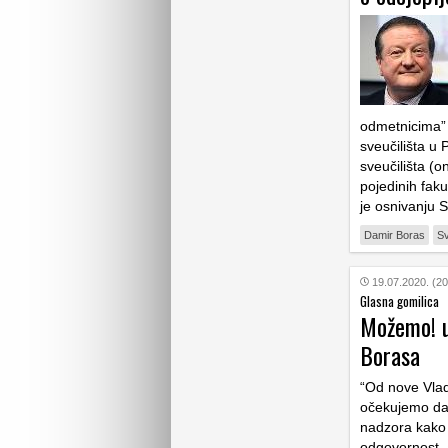
odmetnicima” p
sveučilišta u
sveučilišta (on
pojedinih faku
je osnivanju 
Damir Boras
Sv
19.07.2020. (20
Glasna gomilica
Možemo! u
Borasa
“Od nove Vlade
očekujemo da 
nadzora kako b
odgovornost, 