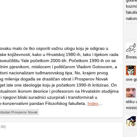
godine
kozmič
fakult
nakon 
vaku malo će tko osporiti važnu ulogu koju je odigrao u
tske književnosti, kako u Hrvatskoj 1980-ih, tako i tijekom rada
Boras
veučilištu Yale početkom 2000-tih. Početkom 1990-ih on se
ralnim pjesnikom, misliocem i političarom Vladom Gotovcem, a
imitivni nacionalizam tuđmanovskog tipa. No, krajem prvog
og milenija događa se drastičan obrat i Prosperov Novak
ove g
et iste one ideologije koju je početkom 1990-ih kritizirao. On
ektualnom ikonom desnice i profesorom na Hrvatskim studijima
 njegovi bliski suradnici uzurpirali i transformirali u
etiku 
ko-konzervativni pandan Filozofskog fakulteta.
Index
…
minist
lobodan Prosperov Novak
:30)