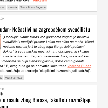
rinjavanje svoje klike”.
Telegram
 too
skandal
Sveučilište u Zagrebu
:00)
udan: Nečastivi na zagrebačkom sveučilištu
„Osebujni“ Damir Boras već godinama zagađuje hrvatski
sveučilišni i medijski prostor i nitko mu ništa ne može. Nikad
nećemo saznati je li to zbog toga što ga ljubi „počasni
doktor“ ili se hrvatskim moćnicima u obrazovanju i kulturi
živo jebe tko će u Zagrebu rektorirati. Ipak, svaki put kad
u medijima se čuju slabašni glasovi, dokle ćemo gledati
ra?
E, ovog puta ga se dohvatila kako treba
Vedrana Rudan
,
eda zaslužuje upozorenje “eksplicitni i uznemirujući sadržaj”.
as
Vedrana Rudan
:30)
ija
e u rasulu zbog Borasa, fakulteti razmišljaju
enju