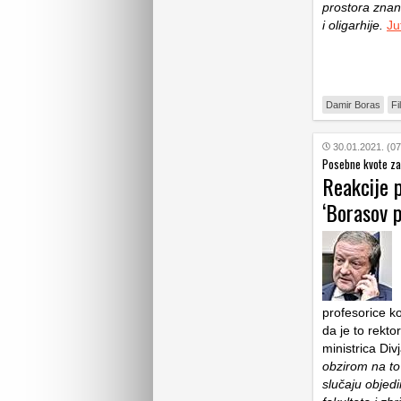
prostora znan
i oligarhije.
Jut
Damir Boras
Fi
30.01.2021. (07
Posebne kvote za
Reakcije p
‘Borasov p
profesorice k
da je to rekto
ministrica Div
obzirom na to 
slučaju objed