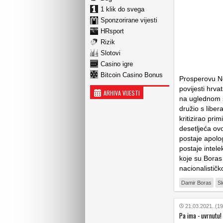
1 klik do svega
Sponzorirane vijesti
HRsport
Rizik
Slotovi
Casino igre
Bitcoin Casino Bonus
Prosperovu No
povijesti hrva
ARHIVA VIJESTI
na uglednom s
družio s libe
kritizirao pr
desetljeća ov
postaje apolog
postaje intel
koje su Boras i
nacionalistič
Damir Boras
S
21.03.2021. (19
Pa ima - uvrnutu!