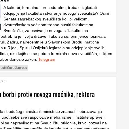
A kako bi, formalno i proceduralno, trebalo izgledati
odcjepljenje fakulteta i stvaranje novoga sveučilišta? Osim
Senata zagrebačkog sveučilišta koji bi velikom,
dvotrećinskom većinom trebao pustiti fakultete sa
Sveučilišta, za osnivanje novoga s “fakultetima-
otrebna je i volja države. Tako su se, primjerice, osnivala
 Puli, Zadru, najrecentnije u Slavonskom Brodu; matična
a u Rijeci, Splitu i Osijeku) izglasala su odcjepljenje svojih
lteta, oko kojih su se potom formirala nova sveučilišta, o čijem
Sabor donosio zakon.
Telegram
eučilište u Zagrebu
:30)
 borbi protiv novoga moćnika, rektora
 i budućeg ministra ili ministrice znanosti i obrazovanja
upotrijebe sve raspoložive mehanizme i institute uprave i
i se nepravilnosti na Sveučilištu otklonile, krivci pozvali na
a Sveučilištu omogućilo da iznađe put iz ovog bankrotiranog