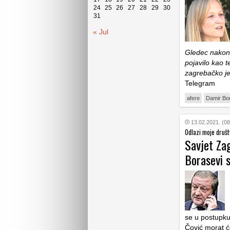
24
25
26
27
28
29
30
31
« Jul
Gledec nakon 
pojavilo kao t
zagrebačko je
Telegram
afere
Damir Bo
13.02.2021. (08
Odlazi moje društ
Savjet Zag
Borasevi s
se u postupku
Čović morat će