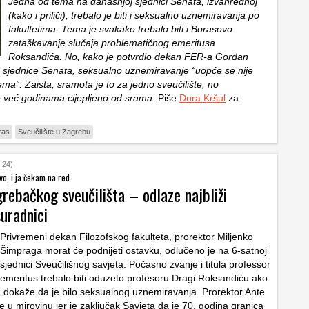
Jedna od tema na današnjoj sjednici Senata, izvanrednoj
(kako i priliči), trebalo je biti i seksualno uznemiravanja po
fakultetima. Tema je svakako trebalo biti i Borasovo
zataškavanje slučaja problematičnog emeritusa
Roksandića. No, kako je potvrdio dekan FER-a Gordan
sjednice Senata, seksualno uznemiravanje “uopće se nije
ema”. Zaista, sramota je to za jedno sveučilište, no
 već godinama cijepljeno od srama.
Piše
Dora Kršul
za
ras
Sveučilište u Zagrebu
:24)
vo, i ja čekam na red
rebačkog sveučilišta – odlaze najbliži
uradnici
Privremeni dekan Filozofskog fakulteta, prorektor Miljenko
Šimpraga morat će podnijeti ostavku, odlučeno je na 6-satnoj
sjednici Sveučilišnog savjeta. Počasno zvanje i titula professor
emeritus trebalo biti oduzeto profesoru Dragi Roksandiću ako
 dokaže da je bilo seksualnog uznemiravanja. Prorektor Ante
 u mirovinu jer je zaključak Savjeta da je 70. godina granica