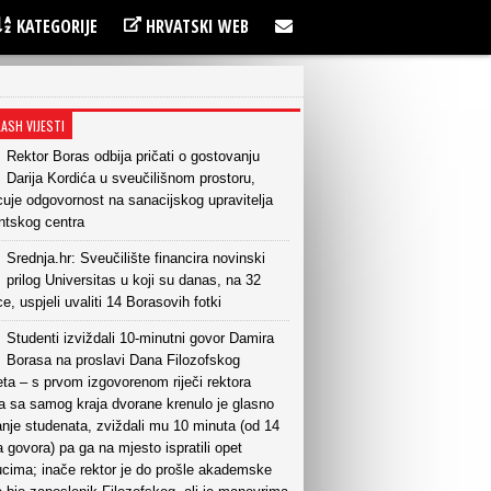
KATEGORIJE
HRVATSKI WEB
LASH VIJESTI
Rektor Boras odbija pričati o gostovanju
Darija Kordića u sveučilišnom prostoru,
uje odgovornost na sanacijskog upravitelja
ntskog centra
Srednja.hr: Sveučilište financira novinski
prilog Universitas u koji su danas, na 32
ce, uspjeli uvaliti 14 Borasovih fotki
Studenti izviždali 10-minutni govor Damira
Borasa na proslavi Dana Filozofskog
eta – s prvom izgovorenom riječi rektora
a sa samog kraja dvorane krenulo je glasno
nje studenata, zviždali mu 10 minuta (od 14
 govora) pa ga na mjesto ispratili opet
ucima; inače rektor je do prošle akademske