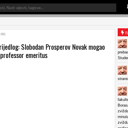
F
:00)
rijedlog: Slobodan Prosperov Novak mogao
 professor emeritus
prebac
Stude
strani
fakult
Boras
zvižda
minuta
zvižd