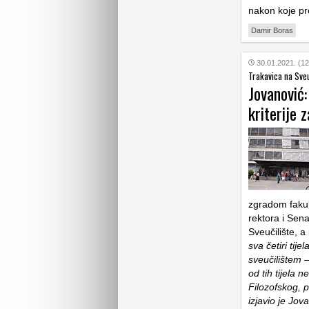
nakon koje pr
Damir Boras
30.01.2021. (12
Trakavica na Sveu
Jovanović:
kriterije 
zgradom fakul
rektora i Sen
Sveučilište, a
sva četiri tij
sveučilištem –
od tih tijela 
Filozofskog, p
izjavio je Jo