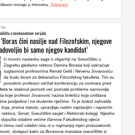
ofesori moraju u mirovinu.
Telegram
:30)
čilištu u beskonačnom serijalu
 ‘Boras čini nasilje nad Filozofskim, njegove
zadovoljio bi samo njegov kandidat‘
U novom nastavku sage o oligarhiji na Sveučilištu u
Zagrebu gledamo rektora Damira Borasa koji uskraćuje
suglasnost profesorima Renati Geld i Nevenu Jovanoviću
da budu birani za dekana/icu Filozofskog fakulteta. Tim su
povodom profesori održali konferenciju za novinare pred
teta te istaknuli javnosti već poznate probleme samovolje
ata koje profesor Jovanović naziva bolešću koja uništava
 ima posljedice i na studente riječima:
Ta je bolest zahvatila
ela koja, prema statutu, upravljaju našim najstarijim i najvećim
 rektora, Senat, Sveučilišni savjet i Rektorski kolegij. Nijedno
ne dopušta odabire većine članova Fakultetskog vijeća
ri čemu naši odabiri nisu ni u najmanjoj mjeri protuzakoniti,
vanović, dodajući kako za Borasova mandata sveučilište iz