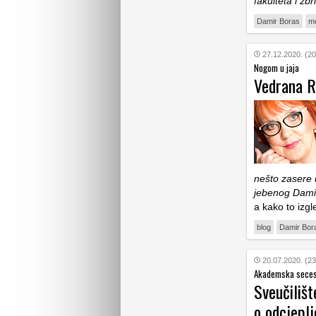
fakulteta i zb
Damir Boras
me
27.12.2020. (20
Nogom u jaja
Vedrana R
nešto zasere 
jebenog Dami
a kako to izgl
blog
Damir Bor
20.07.2020. (23
Akademska seces
Sveučilišt
o odcjeplj