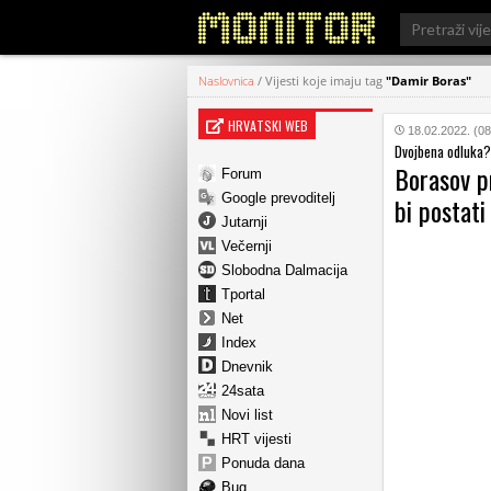
Search
for:
Naslovnica
/
Vijesti koje imaju tag
"Damir Boras"
HRVATSKI WEB
18.02.2022. (08
Dvojbena odluka?
Borasov p
Forum
Google prevoditelj
bi postati
Jutarnji
Večernji
Slobodna Dalmacija
Tportal
Net
Index
Dnevnik
24sata
Novi list
HRT vijesti
Ponuda dana
Bug