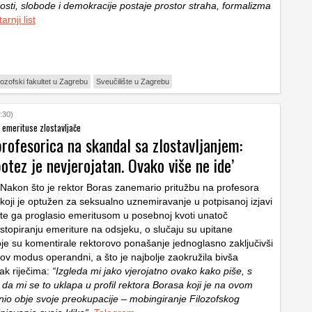
osti, slobode i demokracije postaje prostor straha, formalizma
arnji list
lozofski fakultet u Zagrebu
Sveučilište u Zagrebu
:30)
 emerituse zlostavljače
rofesorica na skandal sa zlostavljanjem:
otez je nevjerojatan. Ovako više ne ide’
Nakon što je rektor Boras zanemario pritužbu na profesora
koji je optužen za seksualno uznemiravanje u potpisanoj izjavi
te ga proglasio emeritusom u posebnoj kvoti unatoč
stopiranju emeriture na odsjeku, o slučaju su upitane
oje su komentirale rektorovo ponašanje jednoglasno zaključivši
rov modus operandni, a što je najbolje zaokružila bivša
jak riječima:
“Izgleda mi jako vjerojatno ovako kako piše, s
da mi se to uklapa u profil rektora Borasa koji je na ovom
inio obje svoje preokupacije – mobingiranje Filozofskog