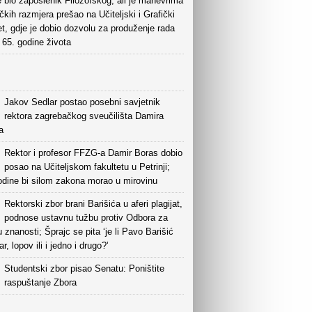
 bio zaposlenik Filozofskog, ali je manevrima
kih razmjera prešao na Učiteljski i Grafički
et, gdje je dobio dozvolu za produženje rada
65. godine života
Jakov Sedlar postao posebni savjetnik
rektora zagrebačkog sveučilišta Damira
a
Rektor i profesor FFZG-a Damir Boras dobio
posao na Učiteljskom fakultetu u Petrinji;
odine bi silom zakona morao u mirovinu
Rektorski zbor brani Barišića u aferi plagijat,
podnose ustavnu tužbu protiv Odbora za
u znanosti; Šprajc se pita ‘je li Pavo Barišić
ar, lopov ili i jedno i drugo?’
Studentski zbor pisao Senatu: Poništite
raspuštanje Zbora