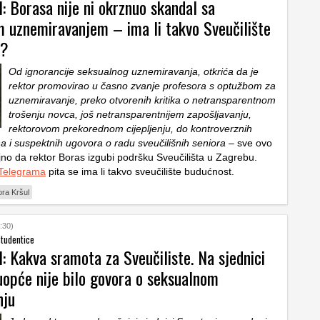
: Borasa nije ni okrznuo skandal sa
m uznemiravanjem – ima li takvo Sveučilište
t?
Od ignorancije seksualnog uznemiravanja, otkrića da je
rektor promovirao u časno zvanje profesora s optužbom za
uznemiravanje, preko otvorenih kritika o netransparentnom
trošenju novca, još netransparentnijem zapošljavanju,
rektorovom prekorednom cijepljenju, do kontroverznih
 i suspektnih ugovora o radu sveučilišnih seniora –
sve ovo
ljno da rektor Boras izgubi podršku Sveučilišta u Zagrebu.
 Telegrama
pita se ima li takvo sveučilište budućnost.
ra Kršul
:30)
tudentice
: Kakva sramota za Sveučiliste. Na sjednici
uopće nije bilo govora o seksualnom
nju