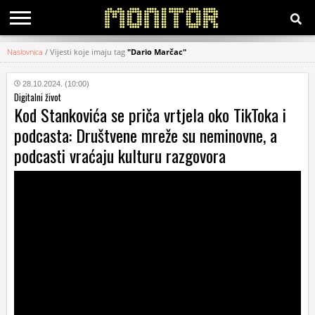
Naslovnica
/
Vijesti koje imaju tag
"Dario Marčac"
KATEGORIJE
28.10.2024. (10:00)
Digitalni život
HRVATSKI
Kod Stankovića se priča vrtjela oko TikToka i
WEB
podcasta: Društvene mreže su neminovne, a
podcasti vraćaju kulturu razgovora