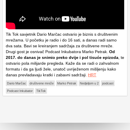
Tik Tok savjetnik Dario Marčac ostvario je biznis s društvenim
mrežama. U početku je radio i do 16 sati, a danas radi samo
dva sata. Bavi se kreiranjem sadržaja za društvene mreže.
Drugi gost je osnivač Podcast Inkubatora Marko Petrak.
Od
2017. do danas je snimio preko dvije i pol tisuće epizoda
, te
ostvario pola milijarde pregleda. Kaže da se radi o zahvalnom
formatu i da ga ljudi žele, unatoč uvriježenom mišljenju kako
danas prevladavaju kratki i zabavni sadržaji.
HRT
Dario Marčac
društvene mreže
Marko Petrak
Nedjeljom u 2
podcast
Podcast Inkubator
TikTok