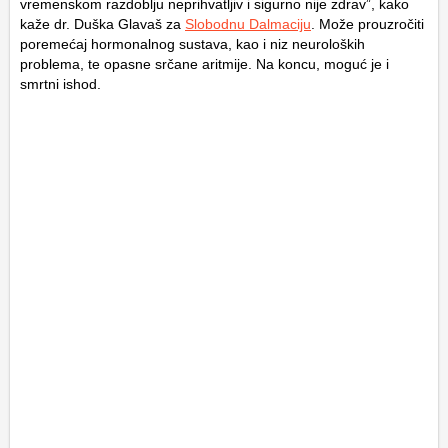
vremenskom razdoblju neprihvatljiv i sigurno nije zdrav”, kako
kaže dr. Duška Glavaš za
Slobodnu Dalmaciju
. Može prouzročiti
poremećaj hormonalnog sustava, kao i niz neuroloških
problema, te opasne srčane aritmije. Na koncu, moguć je i
smrtni ishod.