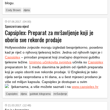
blogu.
Cody Brown
dijeta
07.06.2017. (04:00)
Sponzorirana vijest
Capsiplex: Preparat za mršavljenje koji je
oborio sve rekorde prodaje
Hollywoodske zvijezde moraju izgledati besprijekorno, posebno
kad je riječ o njihovoj tjelesnoj težini. Jedna od njihovih tajni je i
Capsiplex
– prirodan preparat koji značajno doprinosi gubitku
tjelesne težine.
Iznimno učinkovita svojstva
učinila su
Capsiplex
preparatom br. 1 među slavnima te jednim od rijetkih preparata
koji je uspio oboriti sve rekorde prodaje. U Engleskoj je tako
cijela serija rasprodana u tri dana, a u šest mjeseci prodano je
više od milijun kapsula. Capsiplex je dostupan u svim
ljekarnama, a više možete saznati i na
www.capsiplex.hr
Capsiplex
dijeta
gubitak kilograma
mršavljenje
21.03.2017. (12:48)