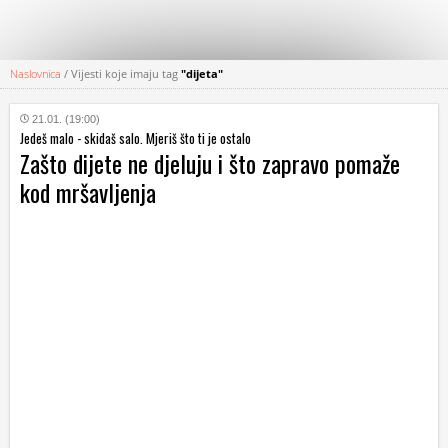
Naslovnica
/
Vijesti koje imaju tag
"dijeta"
KATEGORIJE
21.01. (19:00)
Jedeš malo - skidaš salo. Mjeriš što ti je ostalo
HRVATSKI
Zašto dijete ne djeluju i što zapravo pomaže
WEB
kod mršavljenja