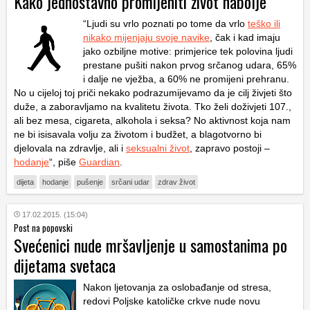
Kako jednostavno promijeniti život nabolje
“Ljudi su vrlo poznati po tome da vrlo
teško ili
nikako mijenjaju svoje navike
, čak i kad imaju
jako ozbiljne motive: primjerice tek polovina ljudi
prestane pušiti nakon prvog srčanog udara, 65%
i dalje ne vježba, a 60% ne promijeni prehranu.
No u cijeloj toj priči nekako podrazumijevamo da je cilj živjeti što
duže, a zaboravljamo na kvalitetu života. Tko želi doživjeti 107.,
ali bez mesa, cigareta, alkohola i seksa? No aktivnost koja nam
ne bi isisavala volju za životom i budžet, a blagotvorno bi
djelovala na zdravlje, ali i
seksualni život
, zapravo postoji –
hodanje
“, piše
Guardian
.
dijeta
hodanje
pušenje
srčani udar
zdrav život
17.02.2015. (15:04)
Post na popovski
Svećenici nude mršavljenje u samostanima po
dijetama svetaca
Nakon ljetovanja za oslobađanje od stresa,
redovi Poljske katoličke crkve nude novu