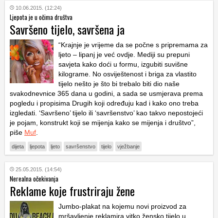
10.06.2015. (12:24)
Ljepota je u očima društva
Savršeno tijelo, savršena ja
“Krajnje je vrijeme da se počne s pripremama za
ljeto – lipanj je već ovdje. Mediji su prepuni
savjeta kako doći u formu, izgubiti suvišne
kilograme. No osviještenost i briga za vlastito
tijelo nešto je što bi trebalo biti dio naše
svakodnevnice 365 dana u godini, a sada se usmjerava prema
pogledu i propisima Drugih koji određuju kad i kako ono treba
izgledati. ‘Savršeno’ tijelo ili ‘savršenstvo’ kao takvo nepostojeći
je pojam, konstrukt koji se mijenja kako se mijenja i društvo”,
piše
Muf
.
dijeta
ljepota
ljeto
savršenstvo
tijelo
vježbanje
25.05.2015. (14:54)
Nerealna očekivanja
Reklame koje frustriraju žene
Jumbo-plakat na kojemu novi proizvod za
mršavljenje reklamira vitko žensko tijelo u