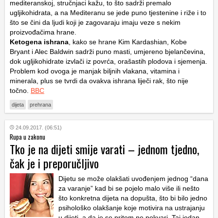
mediteranskoj, stručnjaci kažu, to što sadrži premalo
ugljikohidrata, a na Mediteranu se jede puno tjestenine i riže i to
što se čini da ljudi koji je zagovaraju imaju veze s nekim
proizvođačima hrane.
Ketogena ishrana
, kako se hrane Kim Kardashian, Kobe
Bryant i Alec Baldwin sadrži puno masti, umjereno bjelančevina,
dok ugljikohidrate izvlači iz povrća, orašastih plodova i sjemenja.
Problem kod ovoga je manjak biljnih vlakana, vitamina i
minerala, plus se tvrdi da ovakva ishrana liječi rak, što nije
točno.
BBC
dijeta
prehrana
24.09.2017. (06:51)
Rupa u zakonu
Tko je na dijeti smije varati – jednom tjedno,
čak je i preporučljivo
Dijetu se može olakšati uvođenjem jednog “dana
za varanje” kad bi se pojelo malo više ili nešto
što konkretna dijeta na dopušta, što bi bilo jedno
psihološko olakšanje koje motivira na ustrajanju
u dijeti, a da je se pritom ne pokvari. Taj jedan