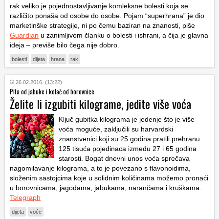
rak veliko je pojednostavljivanje komleksne bolesti koja se
različito ponaša od osobe do osobe. Pojam “superhrana” je dio
marketinške strategije, ni po čemu baziran na znanosti, piše
Guardian
u zanimljivom članku o bolesti i ishrani, a čija je glavna
ideja – previše bilo čega nije dobro.
bolesti
dijeta
hrana
rak
26.02.2016. (13:22)
Pita od jabuke i kolač od borovnice
Želite li izgubiti kilograme, jedite više voća
Ključ gubitka kilograma je jedenje što je više
voća moguće, zaključili su harvardski
znanstvenici koji su 25 godina pratili prehranu
125 tisuća pojedinaca između 27 i 65 godina
starosti. Bogat dnevni unos voća sprečava
nagomilavanje kilograma, a to je povezano s flavonoidima,
složenim sastojcima koje u solidnim količinama možemo pronaći
u borovnicama, jagodama, jabukama, narančama i kruškama.
Telegraph
dijeta
voće