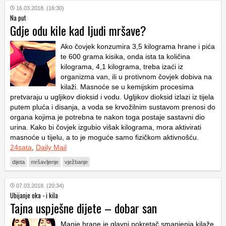
16.03.2018. (16:30)
Na put
Gdje odu kile kad ljudi mršave?
Ako čovjek konzumira 3,5 kilograma hrane i pića
te 600 grama kisika, onda ista ta količina
kilograma, 4,1 kilograma, treba izaći iz
organizma van, ili u protivnom čovjek dobiva na
kilaži. Masnoće se u kemijskim procesima
pretvaraju u ugljikov dioksid i vodu. Ugljikov dioksid izlazi iz tijela
putem pluća i disanja, a voda se krvožilnim sustavom prenosi do
organa kojima je potrebna te nakon toga postaje sastavni dio
urina. Kako bi čovjek izgubio višak kilograma, mora aktivirati
masnoće u tijelu, a to je moguće samo fizičkom aktivnošću.
24sata
,
Daily Mail
dijeta
mršavljenje
vježbanje
07.03.2018. (20:34)
Ubijanje oka - i kila
Tajna uspješne dijete – dobar san
Manje hrane je glavni pokretač smanjenja kilaže,