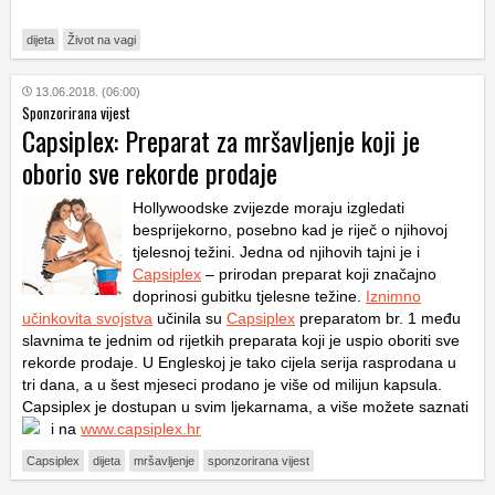
dijeta
Život na vagi
13.06.2018. (06:00)
Sponzorirana vijest
Capsiplex: Preparat za mršavljenje koji je
oborio sve rekorde prodaje
Hollywoodske zvijezde moraju izgledati
besprijekorno, posebno kad je riječ o njihovoj
tjelesnoj težini. Jedna od njihovih tajni je i
Capsiplex
– prirodan preparat koji značajno
doprinosi gubitku tjelesne težine.
Iznimno
učinkovita svojstva
učinila su
Capsiplex
preparatom br. 1 među
slavnima te jednim od rijetkih preparata koji je uspio oboriti sve
rekorde prodaje. U Engleskoj je tako cijela serija rasprodana u
tri dana, a u šest mjeseci prodano je više od milijun kapsula.
Capsiplex je dostupan u svim ljekarnama, a više možete saznati
i na
www.capsiplex.hr
Capsiplex
dijeta
mršavljenje
sponzorirana vijest