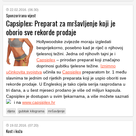
22.02.2016. (06:30)
Sponzorirana vijest
Capsiplex: Preparat za mršavljenje koji je
oborio sve rekorde prodaje
Hollywoodske zvijezde moraju izgledati
besprijekorno, posebno kad je riječ o njihovoj
tjelesnoj težini. Jedna od njihovih tajni je i
Capsiplex
– prirodan preparat koji značajno
doprinosi gubitku tjelesne težine.
Iznimno
učinkovita svojstva
učinila su
Capsiplex
preparatom br. 1 među
slavnima te jednim od rijetkih preparata koji je uspio oboriti sve
rekorde prodaje. U Engleskoj je tako cijela serija rasprodana u
tri dana, a u šest mjeseci prodano je više od milijun kapsula.
Capsiplex je dostupan u svim ljekarnama, a više možete saznati
i na
www.capsiplex.hr
dijeta
gubitak kilograma
mršavljenje
19.02.2016. (07:20)
Kost i koža