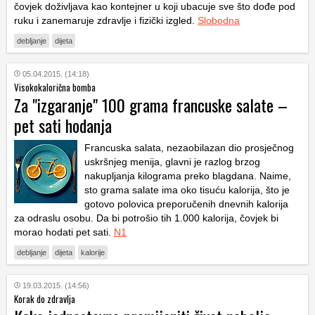
čovjek doživljava kao kontejner u koji ubacuje sve što dođe pod
ruku i zanemaruje zdravlje i fizički izgled.
Slobodna
debljanje
dijeta
05.04.2015. (14:18)
Visokokalorična bomba
Za "izgaranje" 100 grama francuske salate –
pet sati hodanja
Francuska salata, nezaobilazan dio prosječnog
uskršnjeg menija, glavni je razlog brzog
nakupljanja kilograma preko blagdana. Naime,
sto grama salate ima oko tisuću kalorija, što je
gotovo polovica preporučenih dnevnih kalorija
za odraslu osobu. Da bi potrošio tih 1.000 kalorija, čovjek bi
morao hodati pet sati.
N1
debljanje
dijeta
kalorije
19.03.2015. (14:56)
Korak do zdravlja