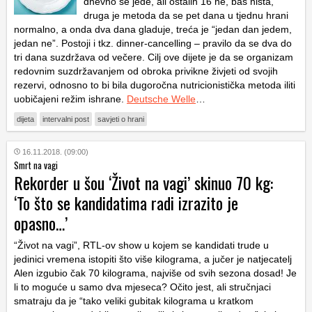
dnevno se jede, ali ostalih 16 ne, baš ništa,
druga je metoda da se pet dana u tjednu hrani
normalno, a onda dva dana gladuje, treća je “jedan dan jedem,
jedan ne”. Postoji i tkz. dinner-cancelling – pravilo da se dva do
tri dana suzdržava od večere. Cilj ove dijete je da se organizam
redovnim suzdržavanjem od obroka privikne živjeti od svojih
rezervi, odnosno to bi bila dugoročna nutricionistička metoda iliti
uobičajeni režim ishrane.
Deutsche Welle
…
dijeta
intervalni post
savjeti o hrani
16.11.2018. (09:00)
Smrt na vagi
Rekorder u šou ‘Život na vagi’ skinuo 70 kg:
‘To što se kandidatima radi izrazito je
opasno…’
“Život na vagi”, RTL-ov show u kojem se kandidati trude u
jedinici vremena istopiti što više kilograma, a jučer je natjecatelj
Alen izgubio čak 70 kilograma, najviše od svih sezona dosad! Je
li to moguće u samo dva mjeseca? Očito jest, ali stručnjaci
smatraju da je “tako veliki gubitak kilograma u kratkom