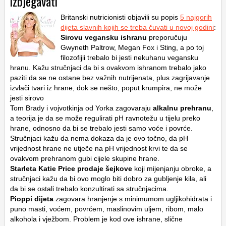
izbjegavati
Britanski nutricionisti objavili su popis
5 najgorih
dijeta slavnih kojih se treba čuvati u novoj godini
:
Sirovu vegansku ishranu
preporučuju
Gwyneth Paltrow, Megan Fox i Sting, a po toj
filozofijii trebalo bi jesti nekuhanu vegansku
hranu. Kažu stručnjaci da bi s ovakvom ishranom trebalo jako
paziti da se ne ostane bez važnih nutrijenata, plus zagrijavanje
izvlači tvari iz hrane, dok se nešto, poput krumpira, ne može
jesti sirovo
Tom Brady i vojvotkinja od Yorka zagovaraju
alkalnu prehranu
,
a teorija je da se može regulirati pH ravnotežu u tijelu preko
hrane, odnosno da bi se trebalo jesti samo voće i povrće.
Stručnjaci kažu da nema dokaza da je ovo točno, da pH
vrijednost hrane ne utječe na pH vrijednost krvi te da se
ovakvom prehranom gubi cijele skupine hrane.
Starleta Katie Price prodaje šejkove
koji mijenjanju obroke, a
stručnjaci kažu da bi ovo moglo biti dobro za gubljenje kila, ali
da bi se ostali trebalo konzultirati sa stručnjacima.
Pioppi dijeta
zagovara hranjenje s minimumom ugljikohidrata i
puno masti, voćem, povrćem, maslinovim uljem, ribom, malo
alkohola i vježbom. Problem je kod ove ishrane, slične