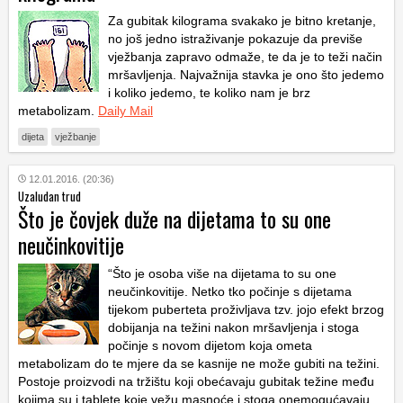
Za gubitak kilograma svakako je bitno kretanje,
no još jedno istraživanje pokazuje da previše
vježbanja zapravo odmaže, te da je to teži način
mršavljenja. Najvažnija stavka je ono što jedemo
i koliko jedemo, te koliko nam je brz
metabolizam.
Daily Mail
dijeta
vježbanje
12.01.2016. (20:36)
Uzaludan trud
Što je čovjek duže na dijetama to su one
neučinkovitije
“Što je osoba više na dijetama to su one
neučinkovitije. Netko tko počinje s dijetama
tijekom puberteta proživljava tzv. jojo efekt brzog
dobijanja na težini nakon mršavljenja i stoga
počinje s novom dijetom koja ometa
metabolizam do te mjere da se kasnije ne može gubiti na težini.
Postoje proizvodi na tržištu koji obećavaju gubitak težine među
kojima su i tablete koje vežu masnoće i stoga onemogućavaju