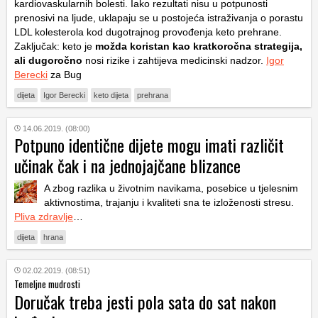
kardiovaskularnih bolesti. Iako rezultati nisu u potpunosti
prenosivi na ljude, uklapaju se u postojeća istraživanja o porastu
LDL kolesterola kod dugotrajnog provođenja keto prehrane.
Zaključak: keto je
možda koristan kao kratkoročna strategija,
ali dugoročno
nosi rizike i zahtijeva medicinski nadzor.
Igor
Berecki
za Bug
dijeta
Igor Berecki
keto dijeta
prehrana
14.06.2019. (08:00)
Potpuno identične dijete mogu imati različit
učinak čak i na jednojajčane blizance
A zbog razlika u životnim navikama, posebice u tjelesnim
aktivnostima, trajanju i kvaliteti sna te izloženosti stresu.
Pliva zdravlje
…
dijeta
hrana
02.02.2019. (08:51)
Temeljne mudrosti
Doručak treba jesti pola sata do sat nakon