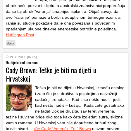
obrok neće pokvariti dijetu, a australski znanstvenici preporučuju
da se taj obrok “varanja” unaprijed isplanira. Objašnjavaju da
ovo “varanje” pomaže u borbi s adaptivnom termogenezom, a
ranije su studije pokazale da je ona povezana s povećanim
opadanjem ukupne dnevne energetske potrošnje pojedinca.
Huffington Post
dijeta
19.08.2017. (07:05)
Na dijetu kad umremo
Cody Brown: Teško je biti na dijeti u
Hrvatskoj
Teško je biti na dijeti u Hrvatskoj, između ostalog
i zato što je u društvu s prijateljima najvažniji
sadašnji trenutak… Kad ti se nešto nudi – jedi,
kad nešto nudiš – kušaj… Kada ćete guštati ako
ne tada! Dok se družite, sav teret vremena,
težine i suvišne brige oko toga kako ćete izgledati sutra, sklizne
vam s ramena. U Hrvatskoj vam nije dopušteno brinuti zbog
takvih stvari –
piše Cody “Američki Zet” Brown
u svom novom