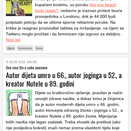
kupaćem kostimu, uz poruku
Are you beach
body ready?
, nedavno je izazvao protest tisuća
prosvjednika u Londonu, dok je 44.000 ljudi
potpisalo peticiju da se uklone sporne reklamne poruke. Na
kritike je reagirao proizvođač tableta za mršavljenje, na čijem se
Twitteru moglo pročitati i da feminizam nije izgovor za debljinu.
Novi list
dijeta
šovinizam
žene
20.05.2015. (08:09)
Ono smo što u sebe unosimo
Autor dijeta umro u 66., autor joginga u 52., a
kreator Nutele u 89. godini
Dijete su kratkoročno rješenje, pravilan je način
usvojiti zdrave navike, a dokaz tomu je činjenica
da je autor modernih dijeta umro u 66. godini,
autor koncepta zdravog života i joginga u 52., a
kreator Nutele u 89. godini života. Mijenjanje
loših navika nije lagan zadatak. Treba shvatiti da pretilost (ako
nije posljedica bolesti) znači nemar prema vlastitom tijelu koje