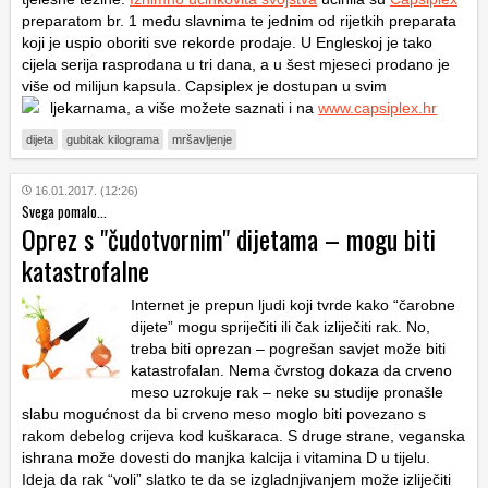
preparatom br. 1 među slavnima te jednim od rijetkih preparata
koji je uspio oboriti sve rekorde prodaje. U Engleskoj je tako
cijela serija rasprodana u tri dana, a u šest mjeseci prodano je
više od milijun kapsula. Capsiplex je dostupan u svim
ljekarnama, a više možete saznati i na
www.capsiplex.hr
dijeta
gubitak kilograma
mršavljenje
16.01.2017. (12:26)
Svega pomalo...
Oprez s "čudotvornim" dijetama – mogu biti
katastrofalne
Internet je prepun ljudi koji tvrde kako “čarobne
dijete” mogu spriječiti ili čak izliječiti rak. No,
treba biti oprezan – pogrešan savjet može biti
katastrofalan. Nema čvrstog dokaza da crveno
meso uzrokuje rak – neke su studije pronašle
slabu mogućnost da bi crveno meso moglo biti povezano s
rakom debelog crijeva kod kuškaraca. S druge strane, veganska
ishrana može dovesti do manjka kalcija i vitamina D u tijelu.
Ideja da rak “voli” slatko te da se izgladnjivanjem može izliječiti