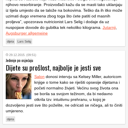
njihovo resorbiranje. Proizvođači kažu da se masti tako uklanjaju
iz tijela umjesto da se talože na bokovima. Teško da ih itko može
uzimati dugo vremena zbog toga što ćete patiti od masnih
proljeva”, upozorava nutricionist Lars Selig i dodaje da uz
nuspojave dovode do gubitka tek nekoliko kilograma.
Jutarnji
,
Augsburger allgemeine
dijeta
Lars Selig
29.12.2015. (09:51)
Jedenje po osjećaju
Dijete su prošlost, najbolje je jesti sve
Salon
donosi intervju sa Kelsey Miller, autoricom
knjige o tome kako se riješiti opsesije dijetama i
početi normalno živjeti. Većinu svog života ona
se borila sa svojom težinom, da bi nedavno
otkrila tzv. intuitivnu prehranu, u kojoj je
dozvoljeno jesti sve što poželite, ne odricati se ničega, ali to činiti
umjereno.
dijeta