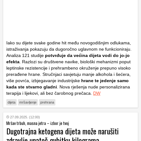
Iako su dijete svake godine hit među novogodišnjim odlukama,
istraživanja pokazuju da dugoročno uglavnom ne funkcioniraju.
Analiza 121 studije
potvrđuje da većina dijeta vodi do jo-jo
efekta
. Razlozi su društvene navike, biološki mehanizmi poput
leptinske rezistencije i prehrambeno okruženje prepuno visoko
prerađene hrane. Stručnjaci savjetuju manje alkohola i šećera,
više povrća, izbjegavanje industrijske
hrane te jedenje samo
kada ste stvarno gladni
. Nova rješenja nude personalizirana
terapija i lijekovi, ali bez čarobnog prečaca.
DW
dijeta
mršavljenje
prehrana
27.09.2025. (12:00)
Mršav trbuh, masna jetra – izbor je tvoj
Dugotrajna ketogena dijeta može narušiti
zdravlje unatoč gubitku kilograma