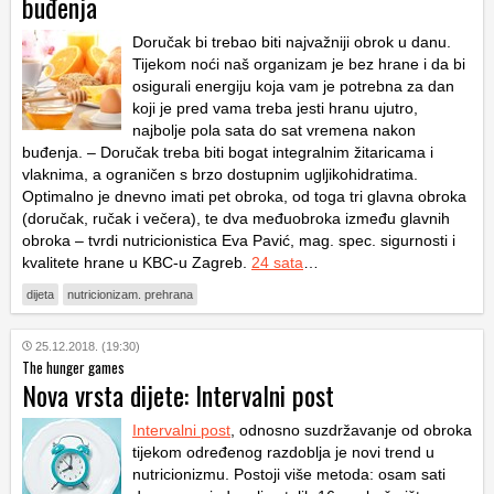
buđenja
Doručak bi trebao biti najvažniji obrok u danu.
Tijekom noći naš organizam je bez hrane i da bi
osigurali energiju koja vam je potrebna za dan
koji je pred vama treba jesti hranu ujutro,
najbolje pola sata do sat vremena nakon
buđenja. – Doručak treba biti bogat integralnim žitaricama i
vlaknima, a ograničen s brzo dostupnim ugljikohidratima.
Optimalno je dnevno imati pet obroka, od toga tri glavna obroka
(doručak, ručak i večera), te dva međuobroka između glavnih
obroka – tvrdi nutricionistica Eva Pavić, mag. spec. sigurnosti i
kvalitete hrane u KBC-u Zagreb.
24 sata
…
dijeta
nutricionizam. prehrana
25.12.2018. (19:30)
The hunger games
Nova vrsta dijete: Intervalni post
Intervalni post
, odnosno suzdržavanje od obroka
tijekom određenog razdoblja je novi trend u
nutricionizmu. Postoji više metoda: osam sati