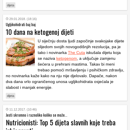
dijeta
29.01.2018. (18:16)
Ugljikohidrati baj baj
10 dana na ketogenoj dijeti
U siječnju dosta ljudi započinje svakojake dijete
slijedom svojih novogodišnjih rezolucija, pa je
tako i novinarka
The Cuta
iskušala dijetu koja
se naziva
ketogenom
, a uključuje zamjenu
šećera u prehrani mastima. Takav bi meni
trebao pomoći mršavljenju i psihičkom zdravlju,
no novinarka kaže kako na nju nije djelovalo. Dapače, nakon
dva dana vrlo ograničenog unosa ugljikohidrata osjećala je
slabost i manjak energije.
dijeta
11.12.2017. (10:46)
Jesti skromno i raznoliko koliko se može...
Nutricionisti: Top 5 dijeta slavnih koje treba