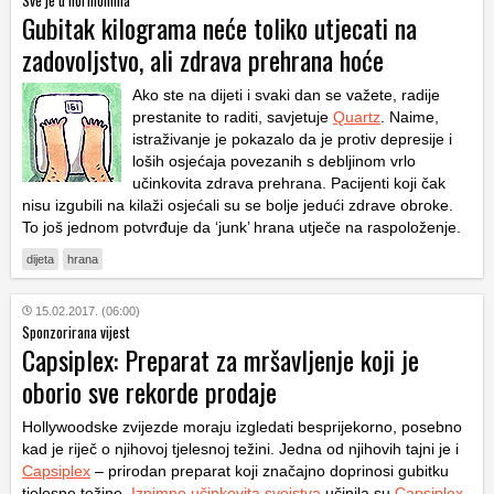
Sve je u hormonima
Gubitak kilograma neće toliko utjecati na
zadovoljstvo, ali zdrava prehrana hoće
Ako ste na dijeti i svaki dan se važete, radije
prestanite to raditi, savjetuje
Quartz
. Naime,
istraživanje je pokazalo da je protiv depresije i
loših osjećaja povezanih s debljinom vrlo
učinkovita zdrava prehrana. Pacijenti koji čak
nisu izgubili na kilaži osjećali su se bolje jedući zdrave obroke.
To još jednom potvrđuje da ‘junk’ hrana utječe na raspoloženje.
dijeta
hrana
15.02.2017. (06:00)
Sponzorirana vijest
Capsiplex: Preparat za mršavljenje koji je
oborio sve rekorde prodaje
Hollywoodske zvijezde moraju izgledati besprijekorno, posebno
kad je riječ o njihovoj tjelesnoj težini. Jedna od njihovih tajni je i
Capsiplex
– prirodan preparat koji značajno doprinosi gubitku
tjelesne težine.
Iznimno učinkovita svojstva
učinila su
Capsiplex