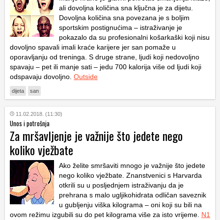
ali dovoljna količina sna ključna je za dijetu.
Dovoljna količina sna povezana je s boljim
sportskim postignućima – istraživanje je
pokazalo da su profesionalni košarkaški koji nisu
dovoljno spavali imali kraće karijere jer san pomaže u
oporavljanju od treninga. S druge strane, ljudi koji nedovoljno
spavaju – pet ili manje sati – jedu 700 kalorija više od ljudi koji
odspavaju dovoljno.
Outside
dijeta
san
11.02.2018. (11:30)
Unos i potrošnja
Za mršavljenje je važnije što jedete nego
koliko vježbate
Ako želite smršaviti mnogo je važnije što jedete
nego koliko vježbate. Znanstvenici s Harvarda
otkrili su u posljednjem istraživanju da je
prehrana s malo ugljikohidrata odličan saveznik
u gubljenju viška kilograma – oni koji su bili na
ovom režimu izgubili su do pet kilograma više za isto vrijeme.
N1