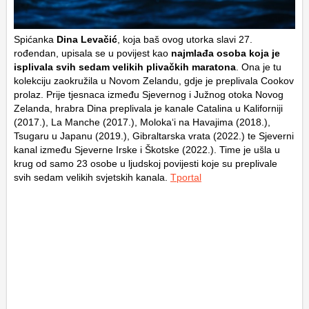
Spićanka
Dina Levačić
, koja baš ovog utorka slavi 27.
rođendan, upisala se u povijest kao
najmlađa osoba koja je
isplivala svih sedam velikih plivačkih maratona
. Ona je tu
kolekciju zaokružila u Novom Zelandu, gdje je preplivala Cookov
prolaz. Prije tjesnaca između Sjevernog i Južnog otoka Novog
Zelanda, hrabra Dina preplivala je kanale Catalina u Kaliforniji
(2017.), La Manche (2017.), Molokaʻi na Havajima (2018.),
Tsugaru u Japanu (2019.), Gibraltarska vrata (2022.) te Sjeverni
kanal između Sjeverne Irske i Škotske (2022.). Time je ušla u
krug od samo 23 osobe u ljudskoj povijesti koje su preplivale
svih sedam velikih svjetskih kanala.
Tportal