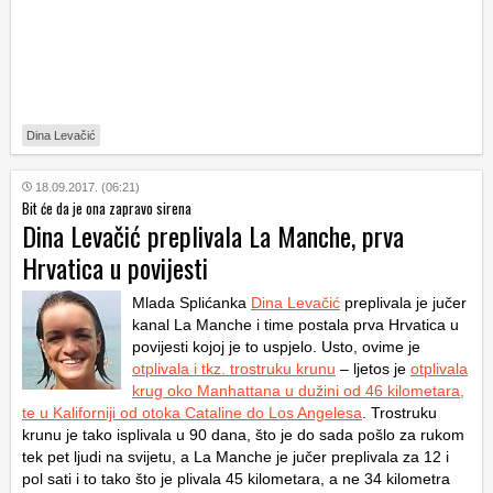
Dina Levačić
18.09.2017. (06:21)
Bit će da je ona zapravo sirena
Dina Levačić preplivala La Manche, prva
Hrvatica u povijesti
Mlada Splićanka
Dina Levačić
preplivala je jučer
kanal La Manche i time postala prva Hrvatica u
povijesti kojoj je to uspjelo. Usto, ovime je
otplivala i tkz. trostruku krunu
– ljetos je
otplivala
krug oko Manhattana u dužini od 46 kilometara,
te u Kaliforniji od otoka Cataline do Los Angelesa
. Trostruku
krunu je tako isplivala u 90 dana, što je do sada pošlo za rukom
tek pet ljudi na svijetu, a La Manche je jučer preplivala za 12 i
pol sati i to tako što je plivala 45 kilometara, a ne 34 kilometra