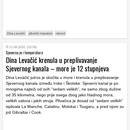
Dina Levačić
plivački maratoni
rekord
11.08.2020. (19:30)
Sjeverna je i temperatura
Dina Levačić krenula u preplivavanje
Sjevernog kanala – more je 12 stupnjeva
Dina Levačić jutros je skočila u more i krenula u preplivavanje
Sjevernog kanala između Irske i Škotske. Sjeverni kanal je po
mnogima najteži od svih “sedam velikih”, ne samo zbog dužine
od 35 kilometra, nego prije svega zbog jako hladnog mora,
velikih valova i jakih struja. Plivačica je dosad od “sedam velikih”
isplivala La Manche, Catalinu, Molokai i Tsugaru, a pred njom su
još Gibraltar i Cook.