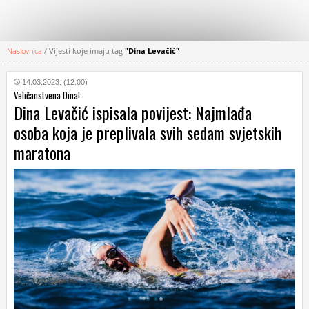
Naslovnica
/
Vijesti koje imaju tag
"Dina Levačić"
KATEGORIJE
14.03.2023. (12:00)
Veličanstvena Dina!
HRVATSKI
Dina Levačić ispisala povijest: Najmlađa
WEB
osoba koja je preplivala svih sedam svjetskih
maratona