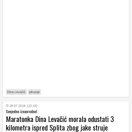
Dina Levačić
plivanje
28.07.2018. (22:16)
Svejedno izvanredno!
Maratonka Dina Levačić morala odustati 3
kilometra ispred Splita zbog jake struje