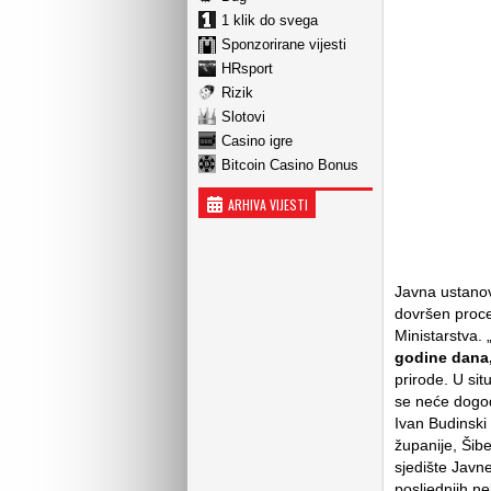
1 klik do svega
Sponzorirane vijesti
HRsport
Rizik
Slotovi
Casino igre
Bitcoin Casino Bonus
ARHIVA VIJESTI
Javna ustanov
dovršen proce
Ministarstva. 
godine dana,
prirode. U sit
se neće dogod
Ivan Budinski
županije, Šib
sjedište Javn
posljednjih ne