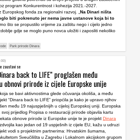
oz program Konkurentnost i kohezija 2021.-2027.
z Europskog fonda za regionalni razvoj. „
Na Dinari ništa
oglo biti pokrenuto jer nema javne ustanove koja bi to
mo što se propustilo vrijeme za zaštitu nego i cijelo jedno
zdoblje gdje se moglo puno novca uložiti i zaposliti nekoliko
rode
Park prirode Dinara
:00)
ne zaustavi se
Dinara back to LIFE” proglašen među
u obnovi prirode iz cijele Europske unije
oja se bavi aktivnostima glede očuvanja okoliša, a među
ojekt “Dinara back to LIFE” priopćila je kako je upravo njihov
šen među 19 najuspješnijih u cijeloj Europskoj uniji. Europska
z svoj prijedlog Propisa o restauraciji prirode objavila kartu
jekata obnove prirode iz Europske unije te je projekt
Dinara
zdvojila kao jedan od 19 uspješnih iz cijele EU, kažu u udruzi
jekt vodi s projektnim partnerima: Hrvatskim šumama,
kultetom Sveučilišta u Zagrebu i Lokalnom akcijskom grupom