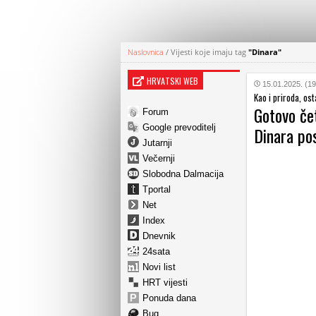
Naslovnica
/
Vijesti koje imaju tag
"Dinara"
HRVATSKI WEB
15.01.2025. (19
Kao i priroda, ost
Gotovo čet
Forum
Google prevoditelj
Dinara po
Jutarnji
Večernji
Slobodna Dalmacija
Tportal
Net
Index
Dnevnik
24sata
Novi list
HRT vijesti
Ponuda dana
Bug