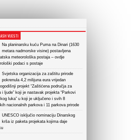
LASH VIJESTI
Na planinarsku kuću Puma na Dinari (1630
metara nadmorske visine) postavljena
atska meteorološka postaja – ovdje
ološki podaci s postaje
Svjetska organizacija za zaštitu prirode
pokrenula 4,2 milijuna eura vrijedan
ogodišnji projekt “Zaštićena područja za
u i ljude” koji je nastavak projekta “Parkovi
kog luka” u koji je uključeno i svih 8
kih nacionalnih parkova i 11 parkova prirode
UNESCO isključio nominaciju Dinarskog
krša iz paketa projekata kojima daje
ku