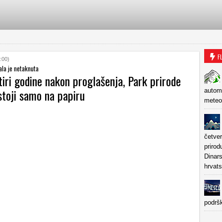
F
:00)
ala je netaknuta
iri godine nakon proglašenja, Park prirode
stoji samo na papiru
autom
meteor
četver
prirod
Dinars
hrvats
podrš