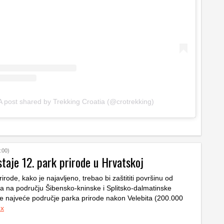
A post shared by Trekking Croatia (@crotrekking)
:00)
taje 12. park prirode u Hrvatskoj
irode, kako je najavljeno, trebao bi zaštititi površinu od
a na području Šibensko-kninske i Splitsko-dalmatinske
 je najveće područje parka prirode nakon Velebita (200.000
ex