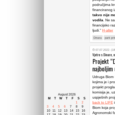
područjima kr
financiranog i
takvo nije m
vodila
. Ne sa
financijsko ra
ljudi.”
H-alter
Dinara
park pri
07.07.2022. (18
Vjetre s Dinare, 
Projekt “
najboljim 
Udruga Biom k
kojima je i pr
projekt progla
komisija je, u
August 2026
uspješnih pro
M
T
W
T
F
S
S
back to LIFE
i
1
2
3
4
5
6
7
8
9
Biom koja pro
10
11
12
13
14
15
16
Agronomski fa
17
18
19
20
21
22
23