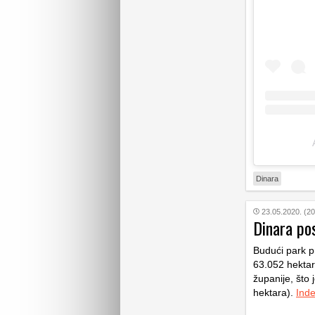
Dinara
23.05.2020. (20
Dinara pos
Budući park pr
63.052 hektar
županije, što
hektara).
Ind