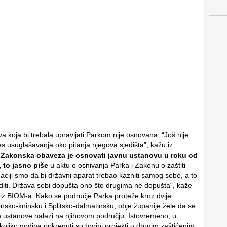
a koja bi trebala upravljati Parkom nije osnovana. “Još nije
s usuglašavanja oko pitanja njegova sjedišta”, kažu iz
„
Zakonska obaveza je osnovati javnu ustanovu u roku od
 to jasno piše
u aktu o osnivanja Parka i Zakonu o zaštiti
uaciji smo da bi državni aparat trebao kazniti samog sebe, a to
iti. Država sebi dopušta ono što drugima ne dopušta“, kaže
 iz BIOM-a. Kako se područje Parka proteže kroz dvije
ensko-kninsku i Splitsko-dalmatinsku, obje županije žele da se
e ustanove nalazi na njihovom području. Istovremeno, u
koliko godina pokrenuti su brojni projekti u drugim zaštićenim