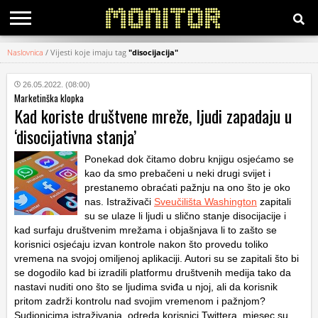
Naslovnica
/
Vijesti koje imaju tag
"disocijacija"
KATEGORIJE
26.05.2022. (08:00)
Marketinška klopka
HRVATSKI
Kad koriste društvene mreže, ljudi zapadaju u
WEB
‘disocijativna stanja’
Ponekad dok čitamo dobru knjigu osjećamo se
kao da smo prebačeni u neki drugi svijet i
prestanemo obraćati pažnju na ono što je oko
nas. Istraživači
Sveučilišta Washington
zapitali
su se ulaze li ljudi u slično stanje disocijacije i
kad surfaju društvenim mrežama i objašnjava li to zašto se
korisnici osjećaju izvan kontrole nakon što provedu toliko
vremena na svojoj omiljenoj aplikaciji. Autori su se zapitali što bi
se dogodilo kad bi izradili platformu društvenih medija tako da
nastavi nuditi ono što se ljudima sviđa u njoj, ali da korisnik
pritom zadrži kontrolu nad svojim vremenom i pažnjom?
Sudionicima istraživanja, odreda korisnici Twittera, mjesec su