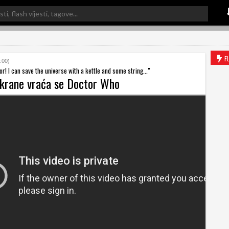
F
:00)
or! I can save the universe with a kettle and some string..."
krane vraća se Doctor Who