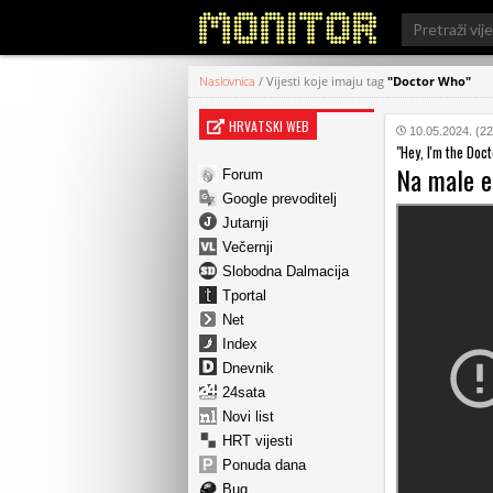
Search
for:
Naslovnica
/
Vijesti koje imaju tag
"Doctor Who"
HRVATSKI WEB
10.05.2024. (22
"Hey, I'm the Doct
Na male e
Forum
Google prevoditelj
Jutarnji
Večernji
Slobodna Dalmacija
Tportal
Net
Index
Dnevnik
24sata
Novi list
HRT vijesti
Ponuda dana
Bug