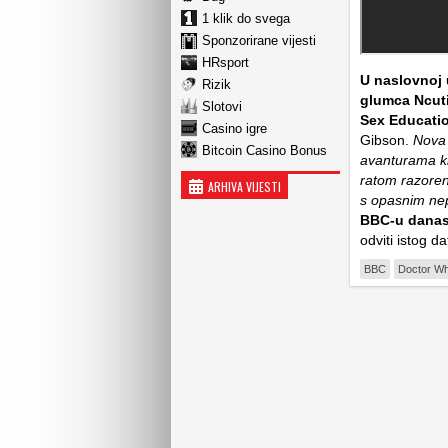
1 klik do svega
Sponzorirane vijesti
HRsport
U naslovnoj 
Rizik
glumca Ncutij
Slotovi
Sex Educati
Casino igre
Gibson.
Nova 
Bitcoin Casino Bonus
avanturama kr
ratom razoren
ARHIVA VIJESTI
s opasnim nepr
BBC-u dana
odviti istog d
BBC
Doctor W