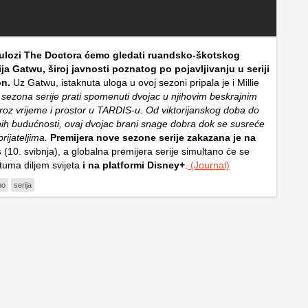
ulozi The Doctora ćemo gledati ruandsko-škotskog
a Gatwu, široj javnosti poznatog po pojavljivanju u seriji
on.
Uz Gatwu, istaknuta uloga u ovoj sezoni pripala je i Millie
sezona serije prati spomenuti dvojac u njihovim beskrajnim
oz vrijeme i prostor u TARDIS-u. Od viktorijanskog doba do
ih budućnosti, ovaj dvojac brani snage dobra dok se susreće
ijateljima.
Premijera nove sezone serije zakazana je na
s
(10. svibnja), a globalna premijera serije simultano će se
atuma diljem svijeta
i na platformi Disney+
.
(Journal)
ho
serija