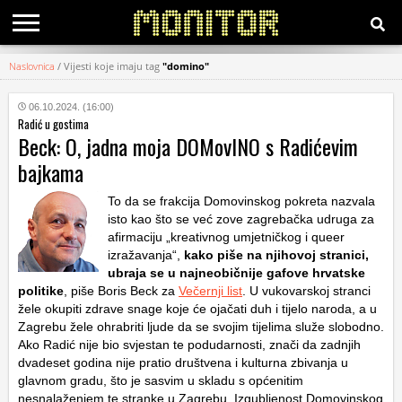
Naslovnica
/
Vijesti koje imaju tag
"domino"
KATEGORIJE
06.10.2024. (16:00)
Radić u gostima
HRVATSKI
Beck: O, jadna moja DOMovINO s Radićevim
WEB
bajkama
To da se frakcija Domovinskog pokreta nazvala
isto kao što se već zove zagrebačka udruga za
afirmaciju „kreativnog umjetničkog i queer
izražavanja“,
kako piše na njihovoj stranici,
ubraja se u najneobičnije gafove hrvatske
politike
, piše Boris Beck za
Večernji list
. U vukovarskoj stranci
žele okupiti zdrave snage koje će ojačati duh i tijelo naroda, a u
Zagrebu žele ohrabriti ljude da se svojim tijelima služe slobodno.
Ako Radić nije bio svjestan te podudarnosti, znači da zadnjih
dvadeset godina nije pratio društvena i kulturna zbivanja u
glavnom gradu, što je sasvim u skladu s općenitim
nesnalaženjem te stranke u Zagrebu. Izgubljenost Domovinskog