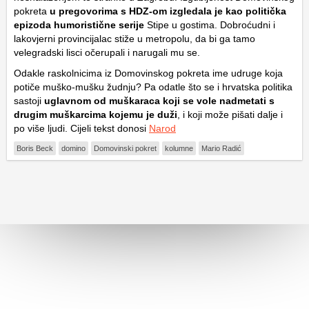
pokreta
u pregovorima s HDZ-om izgledala je kao politička
epizoda humoristične serije
Stipe u gostima. Dobroćudni i
lakovjerni provincijalac stiže u metropolu, da bi ga tamo
velegradski lisci očerupali i narugali mu se.
Odakle raskolnicima iz Domovinskog pokreta ime udruge koja
potiče muško-mušku žudnju? Pa odatle što se i hrvatska politika
sastoji
uglavnom od muškaraca koji se vole nadmetati s
drugim muškarcima kojemu je duži
, i koji može pišati dalje i
po više ljudi. Cijeli tekst donosi
Narod
Boris Beck
domino
Domovinski pokret
kolumne
Mario Radić