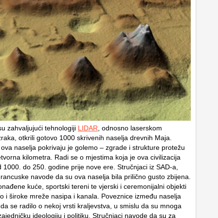
u zahvaljujući tehnologiji
LIDAR
, odnosno laserskom
zraka, otkrili gotovo 1000 skrivenih naselja drevnih Maja.
 ova naselja pokrivaju je golemo – zgrade i strukture protežu
vorna kilometra. Radi se o mjestima koja je ova civilizacija
d 1000. do 250. godine prije nove ere. Stručnjaci iz SAD-a,
rancuske navode da su ova naselja bila prilično gusto zbijena.
nađene kuće, sportski tereni te vjerski i ceremonijalni objekti
ao i široke mreže nasipa i kanala. Poveznice između naselja
da se radilo o nekoj vrsti kraljevstva, u smislu da su mnoga
zajedničku ideologiju i politiku. Stručnjaci navode da su za