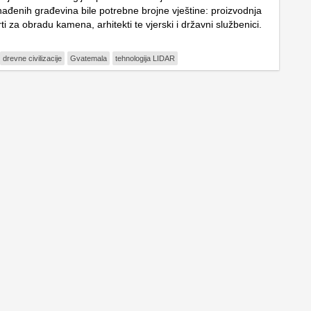
nađenih građevina bile potrebne brojne vještine: proizvodnja
i za obradu kamena, arhitekti te vjerski i državni službenici.
drevne civilizacije
Gvatemala
tehnologija LIDAR