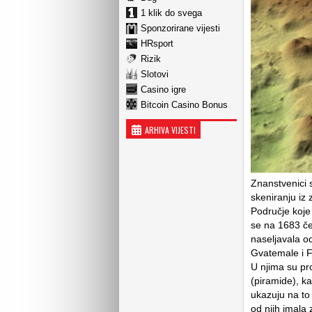
1 klik do svega
Sponzorirane vijesti
HRsport
Rizik
Slotovi
Casino igre
Bitcoin Casino Bonus
ARHIVA VIJESTI
Znanstvenici s
skeniranju iz 
Područje koje
se na 1683 čet
naseljavala o
Gvatemale i F
U njima su pro
(piramide), k
ukazuju na to 
od njih imala 