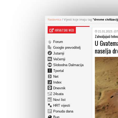
Naslovnica
/
Vijesti koje imaju tag
"drevne civilizaci
HRVATSKI WEB
21.01.2023. (07
Zahvaljujući tehno
U Gvatema
Forum
Google prevoditelj
naselja d
Jutarnji
Večernji
Slobodna Dalmacija
Tportal
Net
Index
Dnevnik
24sata
Novi list
HRT vijesti
Ponuda dana
Bug