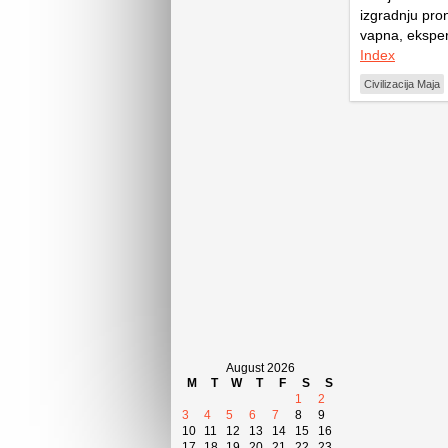
izgradnju pro
vapna, ekspert
Index
Civilizacija Maja
August 2026
M
T
W
T
F
S
S
1
2
3
4
5
6
7
8
9
10
11
12
13
14
15
16
17
18
19
20
21
22
23