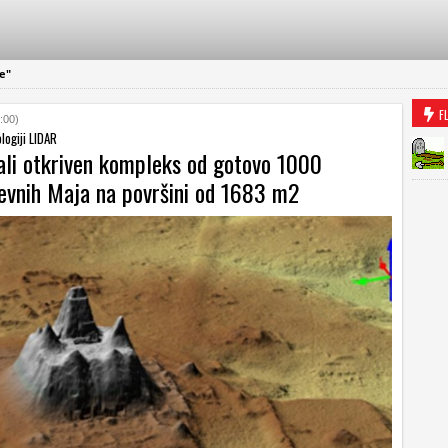
je"
F
:00)
logiji LIDAR
li otkriven kompleks od gotovo 1000
revnih Maja na površini od 1683 m2