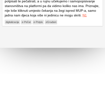
potpisati te pečatirati, a u rujnu učekujemo i samopopisivanje
stanovništva na platformi pa da vidimo koliko nas ima. Priznajte,
nije loše kliknuti umjesto čekanja na žegi ispred MUP-a, samo
jadna nam djeca koja više ni jedinicu ne mogu skriti.
N1
digitalizacija
e-Pečat
e-Potpis
eGrađani