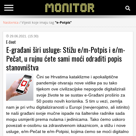
Naslovnica
/
Vijesti koje imaju tag
"e-Potpis"
KATEGORIJE
29.06.2021. (15:30)
E-život
HRVATSKI
E-građani širi usluge: Stižu e/m-Potpis i e/m-
WEB
Pečat, u rujnu ćete sami moći odraditi popis
stanovništva
Čini se Hrvatima kataklizme i apokaliptične
pandemije otvaraju nove vidike pa su tako
tijekom ove civilizacijske nepogode digitalizirali
svoje živote te se sustav e-Građani proširio za
50 posto novih korisnika. S tim u vezi, zemlja
nam je pri vrhu digitaliziranosti u Europi (nevjerojatno, ali istinito)
te naši građani svoje mučne ispade na šalterske radnike sada
mogu usmjeriti prema nulama i jedinicama. Tako ćemo uskoro
povezati e-osobnu sa zdravstvenom iskaznicom, a stižu i nove
usluge, e/m-Pečat te e/m-Potpisi, kojima ćemo se moći digitalno