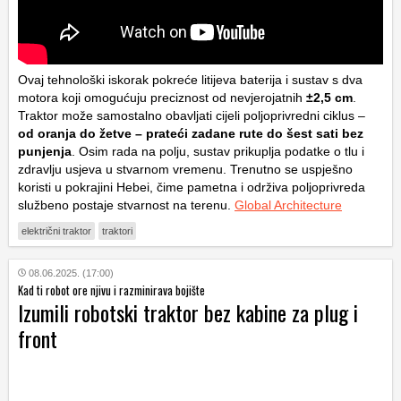
Ovaj tehnološki iskorak pokreće litijeva baterija i sustav s dva
motora koji omogućuju preciznost od nevjerojatnih
±2,5 cm
.
Traktor može samostalno obavljati cijeli poljoprivredni ciklus –
od oranja do žetve – prateći zadane rute do šest sati bez
punjenja
. Osim rada na polju, sustav prikuplja podatke o tlu i
zdravlju usjeva u stvarnom vremenu. Trenutno se uspješno
koristi u pokrajini Hebei, čime pametna i održiva poljoprivreda
službeno postaje stvarnost na terenu.
Global Architecture
električni traktor
traktori
08.06.2025. (17:00)
Kad ti robot ore njivu i razminirava bojište
Izumili robotski traktor bez kabine za plug i
front