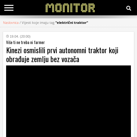
Naslovnica
/
Vijesti koje imaju tag
"električni traktor"
KATEGORIJE
19.04. (20:00)
Više ti ne treba ni farmer
HRVATSKI
Kinezi osmislili prvi autonomni traktor koji
WEB
obrađuje zemlju bez vozača