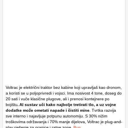
Voltrac je električni traktor bez kabine koji upravljaš kao dronom,
a koristi se u poljoprivredi i vojsci. Ima nosivost 4 tone, doseg do
20 sati i vuče klasične plugove, ali i prenosi kontejnere po
bojištu
. AI sustav uči kako najbolje tretirati tlo, a uz vojne
dodatke može ometati napade i čistiti mine
. Tvrtka razvija
sve interno i najavljuje potpunu autonomiju. S 30% nižim
troškovima održavanja i 70% manje dijelova, Voltrac je plug-and-
play rješenje za oranice i ratne zone.
Bug