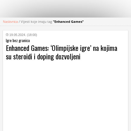
Naslovnica
/
Vijesti koje imaju tag
"Enhanced Games"
KATEGORIJE
19.05.2024. (18:00)
Igre bez granica
HRVATSKI
Enhanced Games: ‘Olimpijske igre’ na kojima
WEB
su steroidi i doping dozvoljeni