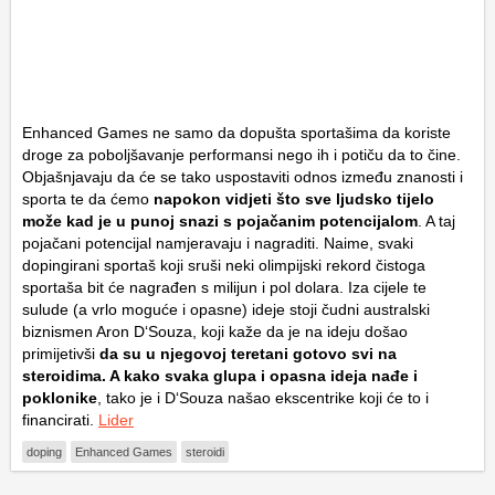
Enhanced Games ne samo da dopušta sportašima da koriste
droge za poboljšavanje performansi nego ih i potiču da to čine.
Objašnjavaju da će se tako uspostaviti odnos između znanosti i
sporta te da ćemo
napokon vidjeti što sve ljudsko tijelo
može kad je u punoj snazi s pojačanim potencijalom
. A taj
pojačani potencijal namjeravaju i nagraditi. Naime, svaki
dopingirani sportaš koji sruši neki olimpijski rekord čistoga
sportaša bit će nagrađen s milijun i pol dolara. Iza cijele te
sulude (a vrlo moguće i opasne) ideje stoji čudni australski
biznismen Aron D‘Souza, koji kaže da je na ideju došao
primijetivši
da su u njegovoj teretani gotovo svi na
steroidima. A kako svaka glupa i opasna ideja nađe i
poklonike
, tako je i D‘Souza našao ekscentrike koji će to i
financirati.
Lider
doping
Enhanced Games
steroidi