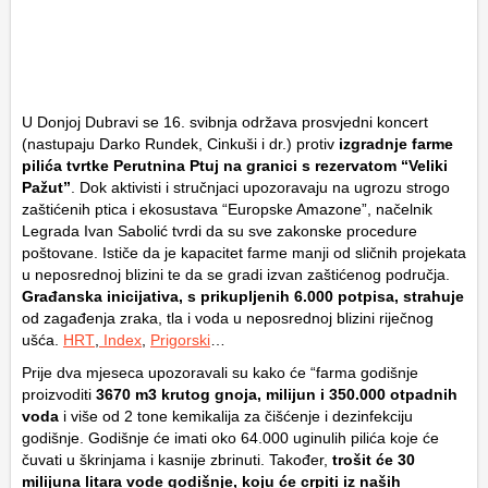
U Donjoj Dubravi se 16. svibnja održava prosvjedni koncert
(nastupaju Darko Rundek, Cinkuši i dr.) protiv
izgradnje farme
pilića tvrtke Perutnina Ptuj
na granici s rezervatom
“Veliki
Pažut”
. Dok aktivisti i stručnjaci upozoravaju na ugrozu strogo
zaštićenih ptica i ekosustava “Europske Amazone”, načelnik
Legrada Ivan Sabolić tvrdi da su sve zakonske procedure
poštovane. Ističe da je kapacitet farme manji od sličnih projekata
u neposrednoj blizini te da se gradi izvan zaštićenog područja.
Građanska inicijativa, s prikupljenih 6.000 potpisa, strahuje
od zagađenja zraka, tla i voda u neposrednoj blizini riječnog
ušća.
HRT
,
Index
,
Prigorski
…
Prije dva mjeseca upozoravali su kako će “farma godišnje
proizvoditi
3670 m3 krutog gnoja, milijun i 350.000 otpadnih
voda
i više od 2 tone kemikalija za čišćenje i dezinfekciju
godišnje. Godišnje će imati oko 64.000 uginulih pilića koje će
čuvati u škrinjama i kasnije zbrinuti. Također,
trošit će 30
milijuna litara vode godišnje, koju će crpiti iz naših