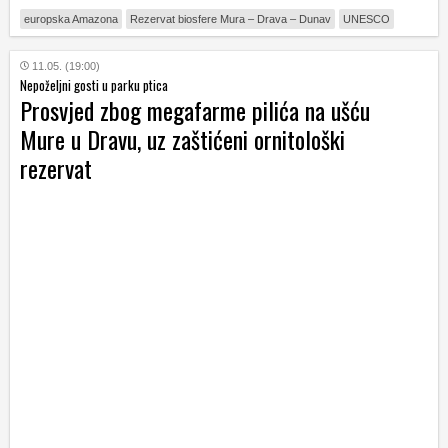
europska Amazona
Rezervat biosfere Mura – Drava – Dunav
UNESCO
11.05. (19:00)
Nepoželjni gosti u parku ptica
Prosvjed zbog megafarme pilića na ušću
Mure u Dravu, uz zaštićeni ornitološki
rezervat