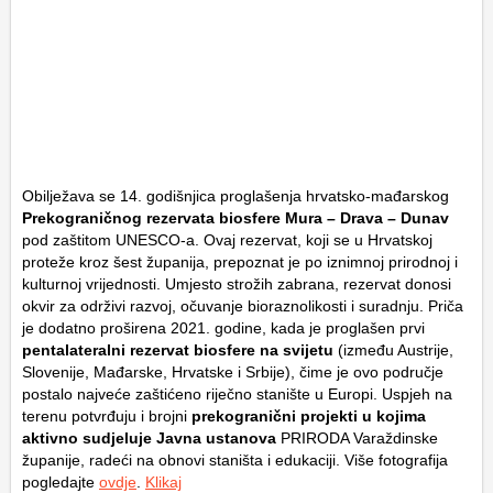
Obilježava se 14. godišnjica proglašenja hrvatsko-mađarskog
Prekograničnog rezervata biosfere Mura – Drava – Dunav
pod zaštitom UNESCO-a. Ovaj rezervat, koji se u Hrvatskoj
proteže kroz šest županija, prepoznat je po iznimnoj prirodnoj i
kulturnoj vrijednosti. Umjesto strožih zabrana, rezervat donosi
okvir za održivi razvoj, očuvanje bioraznolikosti i suradnju. Priča
je dodatno proširena 2021. godine, kada je proglašen prvi
pentalateralni rezervat biosfere na svijetu
(između Austrije,
Slovenije, Mađarske, Hrvatske i Srbije), čime je ovo područje
postalo najveće zaštićeno riječno stanište u Europi. Uspjeh na
terenu potvrđuju i brojni
prekogranični projekti u kojima
aktivno sudjeluje Javna ustanova
PRIRODA Varaždinske
županije, radeći na obnovi staništa i edukaciji. Više fotografija
pogledajte
ovdje
.
Klikaj