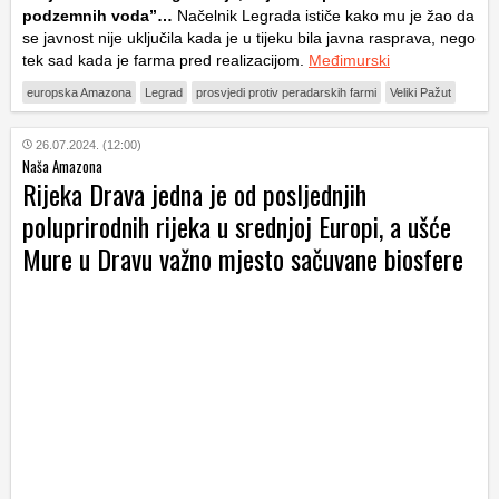
podzemnih voda”…
Načelnik Legrada ističe kako mu je žao da
se javnost nije uključila kada je u tijeku bila javna rasprava, nego
tek sad kada je farma pred realizacijom.
Međimurski
europska Amazona
Legrad
prosvjedi protiv peradarskih farmi
Veliki Pažut
26.07.2024. (12:00)
Naša Amazona
Rijeka Drava jedna je od posljednjih
poluprirodnih rijeka u srednjoj Europi, a ušće
Mure u Dravu važno mjesto sačuvane biosfere