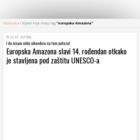
Naslovnica
/
Vijesti koje imaju tag
"europska Amazona"
KATEGORIJE
12.07. (07:00)
I da nisam vidio vikendice na tom potezu!
HRVATSKI
Europska Amazona slavi 14. rođendan otkako
WEB
je stavljena pod zaštitu UNESCO-a