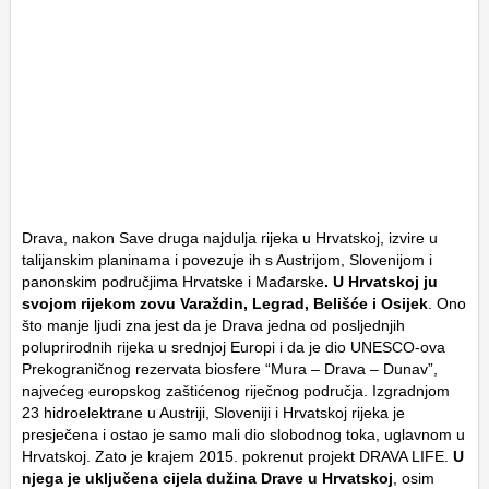
Drava, nakon Save druga najdulja rijeka u Hrvatskoj, izvire u
talijanskim planinama i povezuje ih s Austrijom, Slovenijom i
panonskim područjima Hrvatske i Mađarske
. U Hrvatskoj ju
svojom rijekom zovu Varaždin, Legrad, Belišće i Osijek
. Ono
što manje ljudi zna jest da je Drava jedna od posljednjih
poluprirodnih rijeka u srednjoj Europi i da je dio UNESCO-ova
Prekograničnog rezervata biosfere “Mura – Drava – Dunav”,
najvećeg europskog zaštićenog riječnog područja. Izgradnjom
23 hidroelektrane u Austriji, Sloveniji i Hrvatskoj rijeka je
presječena i ostao je samo mali dio slobodnog toka, uglavnom u
Hrvatskoj. Zato je krajem 2015. pokrenut projekt DRAVA LIFE.
U
njega je uključena cijela dužina Drave u Hrvatskoj
, osim