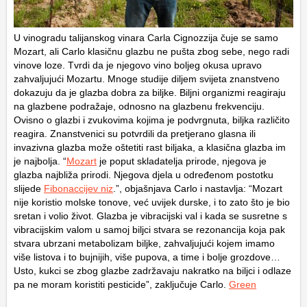
U vinogradu talijanskog vinara Carla Cignozzija čuje se samo
Mozart, ali Carlo klasičnu glazbu ne pušta zbog sebe, nego radi
vinove loze. Tvrdi da je njegovo vino boljeg okusa upravo
zahvaljujući Mozartu. Mnoge studije diljem svijeta znanstveno
dokazuju da je glazba dobra za biljke. Biljni organizmi reagiraju
na glazbene podražaje, odnosno na glazbenu frekvenciju.
Ovisno o glazbi i zvukovima kojima je podvrgnuta, biljka različito
reagira. Znanstvenici su potvrdili da pretjerano glasna ili
invazivna glazba može oštetiti rast biljaka, a klasična glazba im
je najbolja. “
Mozart
je poput skladatelja prirode, njegova je
glazba najbliža prirodi. Njegova djela u određenom postotku
slijede
Fibonaccijev niz
.”, objašnjava Carlo i nastavlja: “Mozart
nije koristio molske tonove, već uvijek durske, i to zato što je bio
sretan i volio život. Glazba je vibracijski val i kada se susretne s
vibracijskim valom u samoj biljci stvara se rezonancija koja pak
stvara ubrzani metabolizam biljke, zahvaljujući kojem imamo
više listova i to bujnijih, više pupova, a time i bolje grozdove…
Usto, kukci se zbog glazbe zadržavaju nakratko na biljci i odlaze
pa ne moram koristiti pesticide”, zaključuje Carlo.
Green