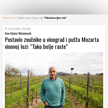
Naslovnica
/
Vijesti koje imaju tag
"Fibonaccijev niz"
KATEGORIJE
14.12.2022. (12:00)
Eine kleine Weinmusik
HRVATSKI
Postavio zvučnike u vinograd i pušta Mozarta
WEB
vinovoj lozi: “Tako bolje raste”