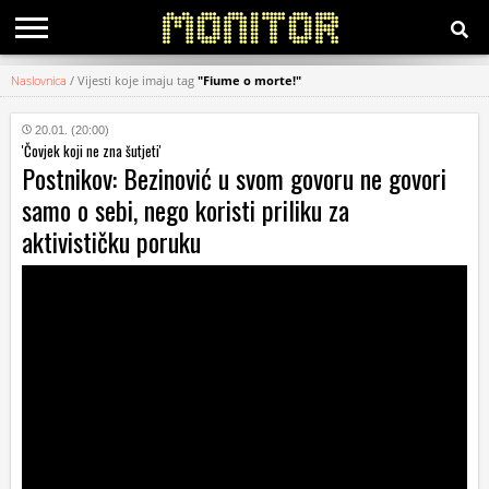
Naslovnica
/
Vijesti koje imaju tag
"Fiume o morte!"
KATEGORIJE
20.01. (20:00)
'Čovjek koji ne zna šutjeti'
HRVATSKI
Postnikov: Bezinović u svom govoru ne govori
WEB
samo o sebi, nego koristi priliku za
aktivističku poruku