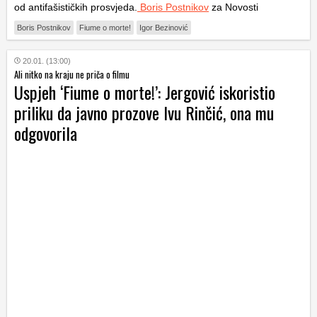
od antifašističkih prosvjeda.
Boris Postnikov
za Novosti
Boris Postnikov
Fiume o morte!
Igor Bezinović
20.01. (13:00)
Ali nitko na kraju ne priča o filmu
Uspjeh ‘Fiume o morte!’: Jergović iskoristio
priliku da javno prozove Ivu Rinčić, ona mu
odgovorila