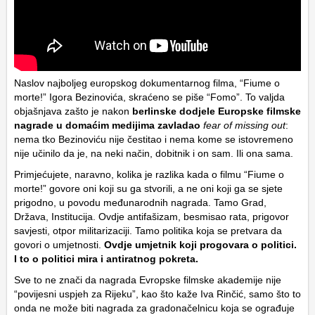
Naslov najboljeg europskog dokumentarnog filma, “Fiume o
morte!”
Igora Bezinovića
, skraćeno se piše “Fomo”. To valjda
objašnjava zašto je nakon
berlinske dodjele Europske filmske
nagrade u domaćim medijima zavladao
fear of missing out
:
nema tko Bezinoviću nije čestitao i nema kome se istovremeno
nije učinilo da je, na neki način, dobitnik i on sam. Ili ona sama.
Primjećujete, naravno, kolika je razlika kada o filmu “Fiume o
morte!” govore oni koji su ga stvorili, a ne oni koji ga se sjete
prigodno, u povodu međunarodnih nagrada. Tamo Grad,
Država, Institucija. Ovdje antifašizam, besmisao rata, prigovor
savjesti, otpor militarizaciji. Tamo politika koja se pretvara da
govori o umjetnosti.
Ovdje umjetnik koji progovara o politici.
I to o politici mira i antiratnog pokreta.
Sve to ne znači da nagrada Evropske filmske akademije nije
“povijesni uspjeh za Rijeku”, kao što kaže Iva Rinčić, samo što to
onda ne može biti nagrada za gradonačelnicu koja se ograđuje