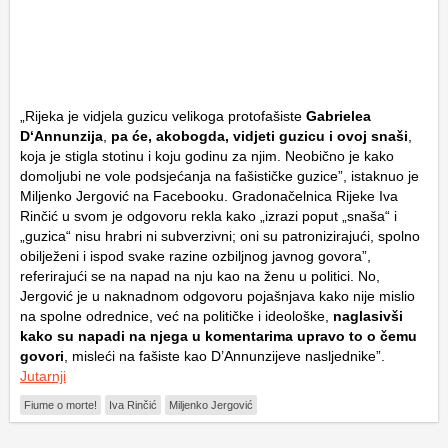
„Rijeka je vidjela guzicu velikoga protofašiste
Gabrielea
D‘Annunzija
,
pa će, akobogda, vidjeti guzicu i ovoj snaši
,
koja je stigla stotinu i koju godinu za njim. Neobično je kako
domoljubi ne vole podsjećanja na fašističke guzice”, istaknuo je
Miljenko Jergović na Facebooku. Gradonačelnica Rijeke Iva
Rinčić u svom je odgovoru rekla kako „izrazi poput „snaša“ i
„guzica“ nisu hrabri ni subverzivni; oni su patronizirajući, spolno
obilježeni i ispod svake razine ozbiljnog javnog govora”,
referirajući se na napad na nju kao na ženu u politici. No,
Jergović je u naknadnom odgovoru pojašnjava kako nije mislio
na spolne odrednice, već na političke i ideološke,
naglasivši
kako su napadi na njega u komentarima upravo to o čemu
govori
, misleći na fašiste kao D’Annunzijeve nasljednike”.
Jutarnji
Fiume o morte!
Iva Rinčić
Miljenko Jergović