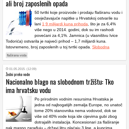
ali broj zaposlenih opada
50 tvrtki koje proizvode i prodaju flaširanu vodu i
osvježavajuće napitke u Hrvatskoj ostvarile su
lani
1,9 milijardi kuna prihoda
, što je za 6,4%
više nego u 2014. godini, dok su im rashodi
povećani za 4,1%. Jamnica (u vlasništvu Ivice
Todorića) ostvarila je najveći prihod – 1,7 milijardi kuna.
Istovremeno, broj zaposlenih u toj tvrtki opada.
Slobodna
flaširana voda
01.05.2015. (12:09)
Žedni preko vode
Nacionalno blago na slobodnom tržištu: Tko
ima hrvatsku vodu
Po prirodnim vodnim resursima Hrvatska je
jedna od najbogatijih zemalja Europe, no unatoč
tome 20% stanovnika nema vodovod, dok se
više od 40% vode koja ide cijevima gubi zbog
dotrajalih instalacija. Koncesionari za flaširanje
pak masno zarađuju – državi litru plaćaju 3 lipe, a kupcima