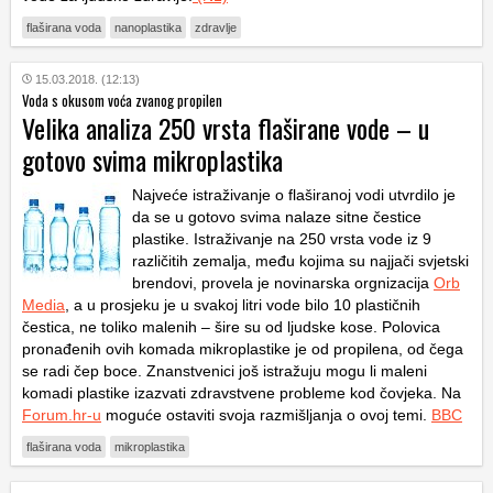
flaširana voda
nanoplastika
zdravlje
15.03.2018. (12:13)
Voda s okusom voća zvanog propilen
Velika analiza 250 vrsta flaširane vode – u
gotovo svima mikroplastika
Najveće istraživanje o flaširanoj vodi utvrdilo je
da se u gotovo svima nalaze sitne čestice
plastike. Istraživanje na 250 vrsta vode iz 9
različitih zemalja, među kojima su najjači svjetski
brendovi, provela je novinarska orgnizacija
Orb
Media
, a u prosjeku je u svakoj litri vode bilo 10 plastičnih
čestica, ne toliko malenih – šire su od ljudske kose. Polovica
pronađenih ovih komada mikroplastike je od propilena, od čega
se radi čep boce. Znanstvenici još istražuju mogu li maleni
komadi plastike izazvati zdravstvene probleme kod čovjeka. Na
Forum.hr-u
moguće ostaviti svoja razmišljanja o ovoj temi.
BBC
flaširana voda
mikroplastika