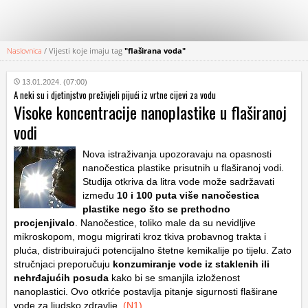
Naslovnica
/
Vijesti koje imaju tag
"flaširana voda"
KATEGORIJE
13.01.2024. (07:00)
A neki su i djetinjstvo preživjeli pijući iz vrtne cijevi za vodu
HRVATSKI
Visoke koncentracije nanoplastike u flaširanoj
WEB
vodi
Nova istraživanja upozoravaju na opasnosti
nanočestica plastike prisutnih u flaširanoj vodi.
Studija otkriva da litra vode može sadržavati
između
10 i 100 puta više nanočestica
plastike nego što se prethodno
procjenjivalo
. Nanočestice, toliko male da su nevidljive
mikroskopom, mogu migrirati kroz tkiva probavnog trakta i
pluća, distribuirajući potencijalno štetne kemikalije po tijelu. Zato
stručnjaci preporučuju
konzumiranje vode iz staklenih ili
nehrđajućih posuda
kako bi se smanjila izloženost
nanoplastici. Ovo otkriće postavlja pitanje sigurnosti flaširane
vode za ljudsko zdravlje.
(N1)