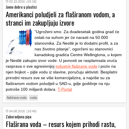
02.10.2016. (16:18)
Javno dobro u plastici
Amerikanci poludjeli za flaširanom vodom, a
stranci im zakupljuju izvore
“Ugroženi smo. Za dvadesetak godina grad će
ostati na suhom jer će narasti na 50.000
stanovnika. Za Nestlé je to dodatni profit, a za
nas životno pitanje”, ogorčeni su stanovnici
kanadskog gradića Centre Wellingtona, u kojem
je Nestlé zakupio izvor vode. U javnosti se rasplamsala vruća
rasprava o sve agresivnijoj
industriji flaširane vode
i poziv na
njen bojkot – pijte vodu iz slavine, poručuju aktivisti. Besplatni
prirodni resurs sve se više komercijalizira, a najviše su za
flaširanom vodom poludjeli u SAD-u, gdje godišnje na nju
potroše 100 milijardi dolara.
T-Portal
flaširana voda
voda
04.08.2016. (10:49)
Zaboravljena pipa
Flaširana voda – resurs kojem prihodi rastu,