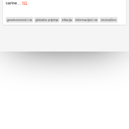
carine…
N1
geoekonomski rat
globalne prijetnje
inflacija
informacijski rat
siromaštvo