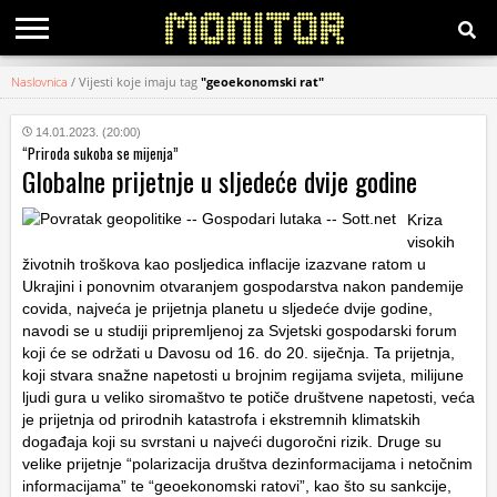
Naslovnica
/
Vijesti koje imaju tag
"geoekonomski rat"
KATEGORIJE
14.01.2023. (20:00)
“Priroda sukoba se mijenja”
HRVATSKI
Globalne prijetnje u sljedeće dvije godine
WEB
Kriza
visokih
životnih troškova kao posljedica inflacije izazvane ratom u
Ukrajini i ponovnim otvaranjem gospodarstva nakon pandemije
covida, najveća je prijetnja planetu u sljedeće dvije godine,
navodi se u studiji pripremljenoj za Svjetski gospodarski forum
koji će se održati u Davosu od 16. do 20. siječnja. Ta prijetnja,
koji stvara snažne napetosti u brojnim regijama svijeta, milijune
ljudi gura u veliko siromaštvo te potiče društvene napetosti, veća
je prijetnja od prirodnih katastrofa i ekstremnih klimatskih
događaja koji su svrstani u najveći dugoročni rizik. Druge su
velike prijetnje “polarizacija društva dezinformacijama i netočnim
informacijama” te “geoekonomski ratovi”, kao što su sankcije,