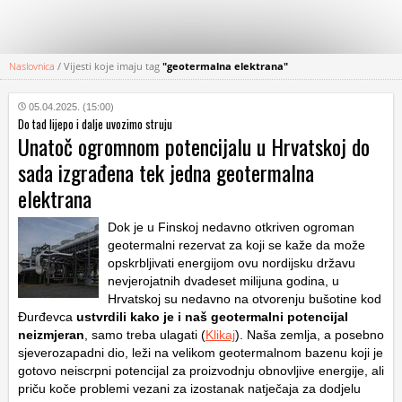
Naslovnica
/
Vijesti koje imaju tag
"geotermalna elektrana"
KATEGORIJE
05.04.2025. (15:00)
Do tad lijepo i dalje uvozimo struju
HRVATSKI
Unatoč ogromnom potencijalu u Hrvatskoj do
WEB
sada izgrađena tek jedna geotermalna
elektrana
Dok je u Finskoj nedavno otkriven ogroman
geotermalni rezervat za koji se kaže da može
opskrbljivati energijom ovu nordijsku državu
nevjerojatnih dvadeset milijuna godina, u
Hrvatskoj su nedavno na otvorenju bušotine kod
Đurđevca
ustvrdili kako je i naš geotermalni potencijal
neizmjeran
, samo treba ulagati (
Klikaj
). Naša zemlja, a posebno
sjeverozapadni dio, leži na velikom geotermalnom bazenu koji je
gotovo neiscrpni potencijal za proizvodnju obnovljive energije, ali
priču koče problemi vezani za izostanak natječaja za dodjelu