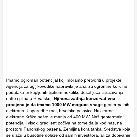
Imamo ogroman potencijal koji moramo pretvoriti u projekte.
Agencija za ugljikovodike napravila je analizu ogromne količine
podataka prikupljenih tijekom nekoliko desetljeća istraživanja
nafte i plina u Hrvatskoj.
Njihova zadnja konzervativna
procjena je da imamo 1000 MW moguće snage
geotermalnih
elektrana. Usporedbe radi, hrvatska polovica Nuklearne
elektrane Krško nešto je manja od 400 MW. Naš geotermalni
potencijal i visoki gradijent počiva na tome da je kod nas, na
prostoru Panonskog bazena, Zemljina kora tanka. Sredstva koja
se ulažu u bušotine dolaze od samih investitora, ali za dobivanje