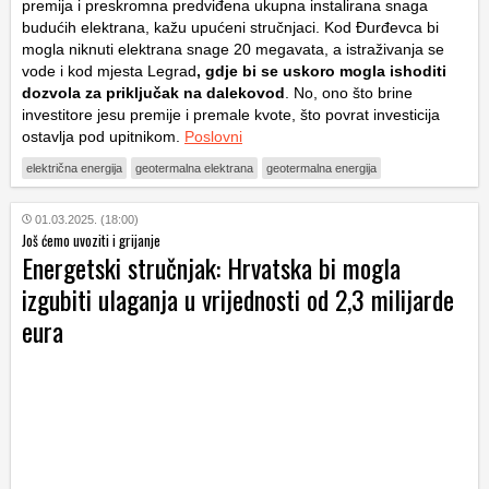
premija i preskromna predviđena ukupna instalirana snaga
budućih elektrana, kažu upućeni stručnjaci. Kod Đurđevca bi
mogla niknuti elektrana snage 20 megavata, a istraživanja se
vode i kod mjesta Legrad
, gdje bi se uskoro mogla ishoditi
dozvola za priključak na dalekovod
. No, ono što brine
investitore jesu premije i premale kvote, što povrat investicija
ostavlja pod upitnikom.
Poslovni
električna energija
geotermalna elektrana
geotermalna energija
01.03.2025. (18:00)
Još ćemo uvoziti i grijanje
Energetski stručnjak: Hrvatska bi mogla
izgubiti ulaganja u vrijednosti od 2,3 milijarde
eura