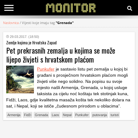
Naslovnica
/
Vijesti koje imaju tag
"Grenada"
KATEGORIJE
29.03.2017. (18:50)
Zemlje kojima je Hrvatska Zapad
HRVATSKI
Pet prekrasnih zemalja u kojima se može
WEB
lijepo živjeti s hrvatskom plaćom
Punkufer
je sastavio listu pet zemalja u kojoj bi
građani s prosječnom hrvatskom plaćom mogli
živjeti više nego solidno. Na popisu su svoje
mjesto našli Armenija, Grenada, u kojoj usluge
taksista za cijelu noć koštaju tek stotinjak kuna,
Fidži, Laos, gdje kvalitetna masaža košta tek nekoliko dolara na
sat, i Nepal, koji se ističe „čudesnom prirodom u oblacima“.
Armenija
Fidži
Grenada
Laos
Nepal
Punkufer
putovanja
turisti