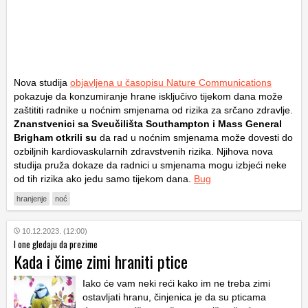
Nova studija
objavljena u časopisu Nature Communications
pokazuje da konzumiranje hrane isključivo tijekom dana može
zaštititi radnike u noćnim smjenama od rizika za srčano zdravlje.
Znanstvenici sa Sveučilišta Southampton i Mass General
Brigham otkrili su
da rad u noćnim smjenama može dovesti do
ozbiljnih kardiovaskularnih zdravstvenih rizika. Njihova nova
studija pruža dokaze da radnici u smjenama mogu izbjeći neke
od tih rizika ako jedu samo tijekom dana.
Bug
hranjenje
noć
10.12.2023. (12:00)
I one gledaju da prezime
Kada i čime zimi hraniti ptice
Iako će vam neki reći kako im ne treba zimi
ostavljati hranu, činjenica je da su pticama