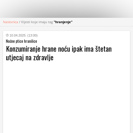
Naslovnica
/
Vijesti koje imaju tag
"hranjenje"
KATEGORIJE
10.04.2025. (13:00)
Noćne ptice hranilice
HRVATSKI
Konzumiranje hrane noću ipak ima štetan
WEB
utjecaj na zdravlje