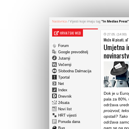
Naslovnica
/
Vijesti koje imaju tag
"In Medias Press"
HRVATSKI WEB
27.05. (14:00)
Može AI pisati, al
Umjetna in
Forum
Google prevoditelj
novinarst
Jutarnji
Večernji
Slobodna Dalmacija
Tportal
Net
Index
Dok je u Euro
Dnevnik
pala za 80%, u
24sata
održava uredn
Novi list
proizvod, tek
HRT vijesti
opstali? Tako 
Ponuda dana
održava samod
nam se na port
Bug