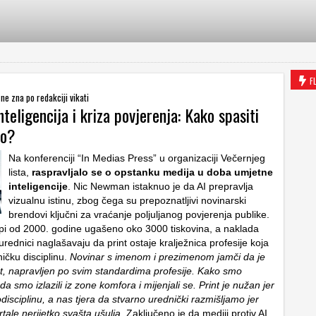
F
' ne zna po redakciji vikati
teligencija i kriza povjerenja: Kako spasiti
vo?
Na konferenciji “In Medias Press” u organizaciji Večernjeg
lista,
raspravljalo se o opstanku medija u doba umjetne
inteligencije
. Nic Newman istaknuo je da AI prepravlja
vizualnu istinu, zbog čega su prepoznatljivi novinarski
brendovi ključni za vraćanje poljuljanog povjerenja publike.
pi od 2000. godine ugašeno oko 3000 tiskovina, a naklada
rednici naglašavaju da print ostaje kralježnica profesije koja
ičku disciplinu.
Novinar s imenom i prezimenom jamči da je
st, napravljen po svim standardima profesije. Kako smo
da smo izlazili iz zone komfora i mijenjali se. Print je nužan jer
isciplinu, a nas tjera da stvarno urednički razmišljamo jer
ale nerijetko svašta ušulja.
Zaključeno je da mediji protiv AI