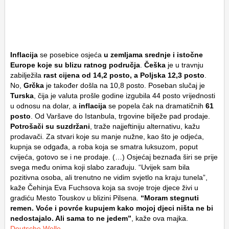
Inflacija
se posebice osjeća
u zemljama srednje i istočne
Europe koje su blizu ratnog područja
.
Češka
je u travnju
zabilježila
rast cijena od 14,2 posto, a Poljska 12,3 posto
.
No,
Grčka
je također došla na 10,8 posto. Poseban slučaj je
Turska
, čija je valuta prošle godine izgubila 44 posto vrijednosti
u odnosu na dolar, a
inflacija
se popela čak na dramatičnih
61
posto
. Od Varšave do Istanbula, trgovine bilježe pad prodaje.
Potrošači su suzdržani
, traže najjeftiniju alternativu, kažu
prodavači. Za stvari koje su manje nužne, kao što je odjeća,
kupnja se odgađa, a roba koja se smatra luksuzom, poput
cvijeća, gotovo se i ne prodaje. (…) Osjećaj beznađa širi se prije
svega među onima koji slabo zarađuju. “Uvijek sam bila
pozitivna osoba, ali trenutno ne vidim svjetlo na kraju tunela”,
kaže Čehinja Eva Fuchsova koja sa svoje troje djece živi u
gradiću Mesto Touskov u blizini Pilsena.
“Moram stegnuti
remen. Voće i povrće kupujem kako mojoj djeci ništa ne bi
nedostajalo. Ali sama to ne jedem”
, kaže ova majka.
Deutsche Welle