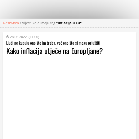
Naslovnica
/
Vijesti koje imaju tag
"Inflacija u EU"
KATEGORIJE
28.05.2022. (11:00)
Ljudi ne kupuju ono što im treba, već ono što si mogu priuštiti
HRVATSKI
Kako inflacija utječe na Europljane?
WEB