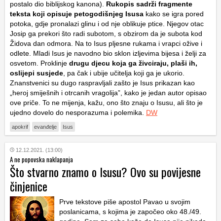
postalo dio biblijskog kanona).
Rukopis sadrži fragmente
teksta koji opisuje petogodišnjeg Isusa
kako se igra pored
potoka, gdje pronalazi glinu i od nje oblikuje ptice. Njegov otac
Josip ga prekori što radi subotom, s obzirom da je subota kod
Židova dan odmora. Na to Isus pljesne rukama i vrapci ožive i
odlete. Mladi Isus je navodno bio sklon izljevima bijesa i želji za
osvetom. Proklinje
drugu djecu koja ga živciraju, plaši ih,
oslijepi susjede
, pa čak i ubije učitelja koji ga je ukorio.
Znanstvenici su dugo raspravljali zašto je Isus prikazan kao
„heroj smiješnih i otrcanih vragolija”, kako je jedan autor opisao
ove priče. To ne mijenja, kažu, ono što znaju o Isusu, ali što je
ujedno dovelo do nesporazuma i polemika.
DW
apokrif
evanđelje
Isus
12.12.2021. (13:00)
A ne popovska naklapanja
Što stvarno znamo o Isusu? Ovo su povijesne
činjenice
Prve tekstove piše apostol Pavao u svojim
poslanicama, s kojima je započeo oko 48./49.