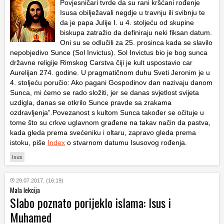
Povjesničari tvrde da su rani kršćani rođenje
Isusa obilježavali negdje u travnju ili svibnju te
da je papa Julije I. u 4. stoljeću od skupine
biskupa zatražio da definiraju neki fiksan datum.
Oni su se odlučili za 25. prosinca kada se slavilo
nepobjedivo Sunce (Sol Invictus). Sol Invictus bio je bog sunca
državne religije Rimskog Carstva čiji je kult uspostavio car
Aurelijan 274. godine. U pragmatičnom duhu Sveti Jeronim je u
4. stoljeću poručio: Ako pagani Gospodinov dan nazivaju danom
Sunca, mi ćemo se rado složiti, jer se danas svjetlost svijeta
uzdigla, danas se otkrilo Sunce pravde sa zrakama
ozdravljenja”.Povezanost s kultom Sunca također se očituje u
tome što su crkve uglavnom građene na takav način da pastva,
kada gleda prema svećeniku i oltaru, zapravo gleda prema
istoku, piše
Index
o stvarnom datumu Isusovog rođenja.
Isus
29.07.2017. (16:19)
Mala lekcija
Slabo poznato porijeklo islama: Isus i
Muhamed