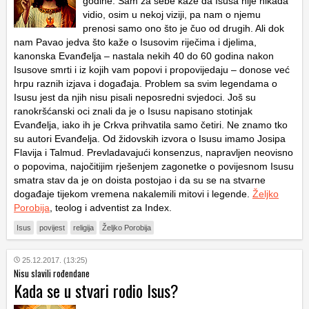
godine. Sam za sebe kaže da Isusa nije nikada
vidio, osim u nekoj viziji, pa nam o njemu
prenosi samo ono što je čuo od drugih. Ali dok
nam Pavao jedva što kaže o Isusovim riječima i djelima,
kanonska Evanđelja – nastala nekih 40 do 60 godina nakon
Isusove smrti i iz kojih vam popovi i propovijedaju – donose već
hrpu raznih izjava i događaja. Problem sa svim legendama o
Isusu jest da njih nisu pisali neposredni svjedoci. Još su
ranokršćanski oci znali da je o Isusu napisano stotinjak
Evanđelja, iako ih je Crkva prihvatila samo četiri. Ne znamo tko
su autori Evanđelja. Od židovskih izvora o Isusu imamo Josipa
Flavija i Talmud. Prevladavajući konsenzus, napravljen neovisno
o popovima, najočitijim rješenjem zagonetke o povijesnom Isusu
smatra stav da je on doista postojao i da su se na stvarne
događaje tijekom vremena nakalemili mitovi i legende.
Željko
Porobija
, teolog i adventist za Index.
Isus
povijest
religija
Željko Porobija
25.12.2017. (13:25)
Nisu slavili rođendane
Kada se u stvari rodio Isus?