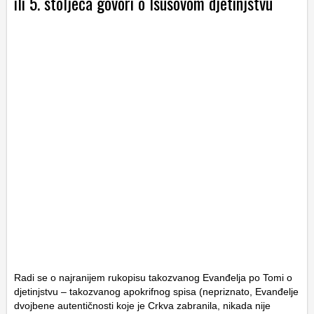
ili 5. stoljeća govori o Isusovom djetinjstvu
Radi se o najranijem rukopisu takozvanog Evanđelja po Tomi o
djetinjstvu – takozvanog apokrifnog spisa (nepriznato, Evanđelje
dvojbene autentičnosti koje je Crkva zabranila, nikada nije