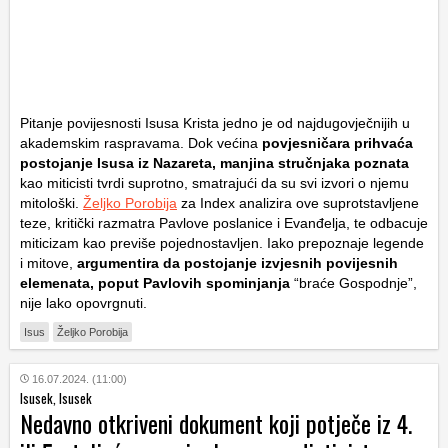
Pitanje povijesnosti Isusa Krista jedno je od najdugovječnijih u
akademskim raspravama. Dok većina
povjesničara prihvaća
postojanje Isusa iz Nazareta, manjina stručnjaka poznata
kao miticisti tvrdi suprotno, smatrajući da su svi izvori o njemu
mitološki.
Željko Porobija
za Index analizira ove suprotstavljene
teze, kritički razmatra Pavlove poslanice i Evanđelja, te odbacuje
miticizam kao previše pojednostavljen. Iako prepoznaje legende
i mitove,
argumentira da postojanje izvjesnih povijesnih
elemenata, poput Pavlovih spominjanja
“braće Gospodnje”,
nije lako opovrgnuti.
Isus
Željko Porobija
16.07.2024. (11:00)
Isusek, Isusek
Nedavno otkriveni dokument koji potječe iz 4.