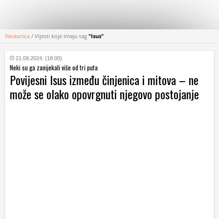
Naslovnica
/
Vijesti koje imaju tag
"Isus"
KATEGORIJE
21.09.2024. (18:00)
Neki su ga zanijekali više od tri puta
HRVATSKI
Povijesni Isus između činjenica i mitova – ne
WEB
može se olako opovrgnuti njegovo postojanje