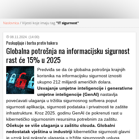
Naslovnica
/
Vijesti koje imaju tag
"IT sigurnost"
KATEGORIJE
08.11.2024. (14:00)
Poskupljuje i borba protiv hakera
HRVATSKI
Globalna potrošnja na informacijsku sigurnost
WEB
rast će 15% u 2025
Predviđa se da će globalna potrošnja krajnjih
korisnika na informacijsku sigurnost iznositi
ukupno 212 milijardi američkih dolara.
Usvajanje umjetne inteligencije i generativne
umjetne inteligencije (GenAI)
nastavlja
povećavati ulaganja u tržišta sigurnosnog softvera poput
sigurnosti aplikacija, sigurnosti podataka i privatnosti te zaštite
infrastrukture. Kroz 2025. godinu GenAI će pokrenuti rast u
kibernetičko sigurnosnim resursima potrebnim za zaštitu.
Očekuje se više ulaganja u zaštitu clouda. Globalni
nedostatak vještina u industriji
kibernetičke sigurnosti glavni
je uzrok koji pokreće ulaganja u tržište sigurnosnih usluga.