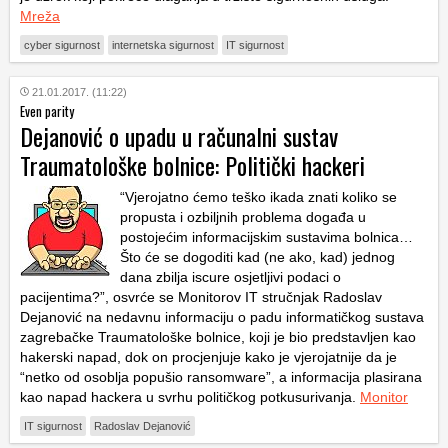
Mreža
cyber sigurnost
internetska sigurnost
IT sigurnost
21.01.2017. (11:22)
Even parity
Dejanović o upadu u računalni sustav
Traumatološke bolnice: Politički hackeri
“Vjerojatno ćemo teško ikada znati koliko se
propusta i ozbiljnih problema događa u
postojećim informacijskim sustavima bolnica…
Što će se dogoditi kad (ne ako, kad) jednog
dana zbilja iscure osjetljivi podaci o
pacijentima?”, osvrće se Monitorov IT stručnjak Radoslav
Dejanović na nedavnu informaciju o padu informatičkog sustava
zagrebačke Traumatološke bolnice, koji je bio predstavljen kao
hakerski napad, dok on procjenjuje kako je vjerojatnije da je
“netko od osoblja popušio ransomware”, a informacija plasirana
kao napad hackera u svrhu političkog potkusurivanja.
Monitor
IT sigurnost
Radoslav Dejanović