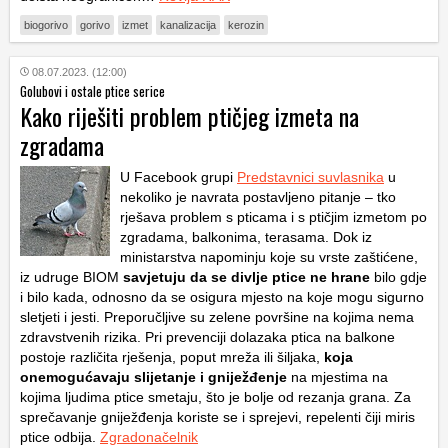
biogorivo
gorivo
izmet
kanalizacija
kerozin
08.07.2023. (12:00)
Golubovi i ostale ptice serice
Kako riješiti problem ptičjeg izmeta na
zgradama
U Facebook grupi
Predstavnici suvlasnika
u
nekoliko je navrata postavljeno pitanje – tko
rješava problem s pticama i s ptičjim izmetom po
zgradama, balkonima, terasama. Dok iz
ministarstva napominju koje su vrste zaštićene,
iz udruge BIOM
savjetuju da se divlje ptice ne hrane
bilo gdje
i bilo kada, odnosno da se osigura mjesto na koje mogu sigurno
sletjeti i jesti. Preporučljive su zelene površine na kojima nema
zdravstvenih rizika. Pri prevenciji dolazaka ptica na balkone
postoje različita rješenja, poput mreža ili šiljaka,
koja
onemogućavaju slijetanje i gniježđenje
na mjestima na
kojima ljudima ptice smetaju, što je bolje od rezanja grana. Za
sprečavanje gniježđenja koriste se i sprejevi, repelenti čiji miris
ptice odbija.
Zgradonačelnik