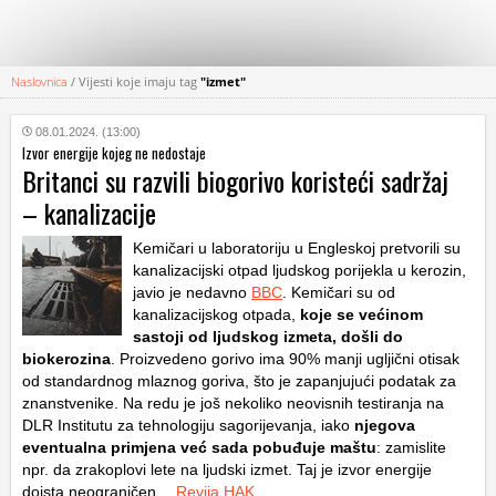
Naslovnica
/
Vijesti koje imaju tag
"izmet"
KATEGORIJE
08.01.2024. (13:00)
Izvor energije kojeg ne nedostaje
HRVATSKI
Britanci su razvili biogorivo koristeći sadržaj
WEB
– kanalizacije
Kemičari u laboratoriju u Engleskoj pretvorili su
kanalizacijski otpad ljudskog porijekla u kerozin,
javio je nedavno
BBC
. Kemičari su od
kanalizacijskog otpada,
koje se većinom
sastoji od ljudskog izmeta, došli do
biokerozina
. Proizvedeno gorivo ima 90% manji ugljični otisak
od standardnog mlaznog goriva, što je zapanjujući podatak za
znanstvenike. Na redu je još nekoliko neovisnih testiranja na
DLR Institutu za tehnologiju sagorijevanja, iako
njegova
eventualna primjena već sada pobuđuje maštu
: zamislite
npr. da zrakoplovi lete na ljudski izmet. Taj je izvor energije
doista neograničen…
Revija HAK