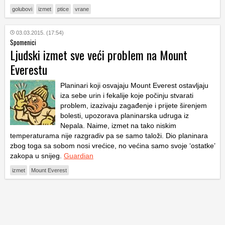
golubovi
izmet
ptice
vrane
03.03.2015. (17:54)
Spomenici
Ljudski izmet sve veći problem na Mount
Everestu
Planinari koji osvajaju Mount Everest ostavljaju
iza sebe urin i fekalije koje počinju stvarati
problem, izazivaju zagađenje i prijete širenjem
bolesti, upozorava planinarska udruga iz
Nepala. Naime, izmet na tako niskim
temperaturama nije razgradiv pa se samo taloži. Dio planinara
zbog toga sa sobom nosi vrećice, no većina samo svoje ‘ostatke’
zakopa u snijeg.
Guardian
izmet
Mount Everest