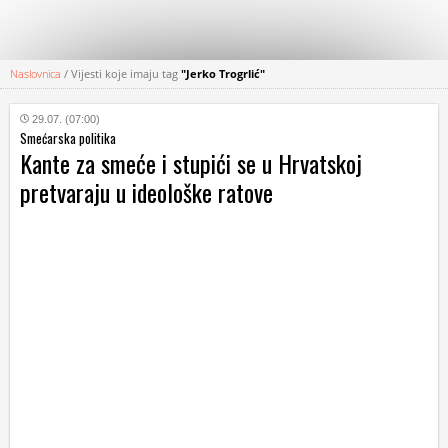
Naslovnica
/
Vijesti koje imaju tag
"Jerko Trogrlić"
KATEGORIJE
29.07. (07:00)
Smećarska politika
HRVATSKI
Kante za smeće i stupići se u Hrvatskoj
WEB
pretvaraju u ideološke ratove