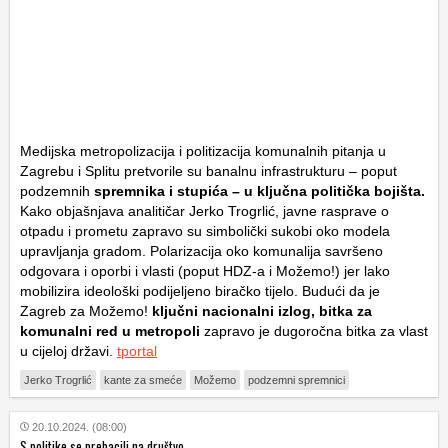
Medijska metropolizacija i politizacija komunalnih pitanja u
Zagrebu i Splitu pretvorile su banalnu infrastrukturu – poput
podzemnih
spremnika i stupića – u ključna politička bojišta.
Kako objašnjava analitičar Jerko Trogrlić, javne rasprave o
otpadu i prometu zapravo su simbolički sukobi oko modela
upravljanja gradom. Polarizacija oko komunalija savršeno
odgovara i oporbi i vlasti (poput HDZ-a i Možemo!) jer lako
mobilizira ideološki podijeljeno biračko tijelo. Budući da je
Zagreb za Možemo!
ključni nacionalni izlog, bitka za
komunalni red u metropoli
zapravo je dugoročna bitka za vlast
u cijeloj državi.
tportal
Jerko Trogrlić
kante za smeće
Možemo
podzemni spremnici
20.10.2024. (08:00)
S politike se prebacili na društvo