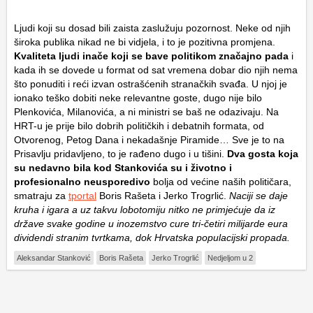
Ljudi koji su dosad bili zaista zaslužuju pozornost. Neke od njih
široka publika nikad ne bi vidjela, i to je pozitivna promjena.
Kvaliteta ljudi inače koji se bave politikom značajno pada
i
kada ih se dovede u format od sat vremena dobar dio njih nema
što ponuditi i reći izvan ostrašćenih stranačkih svađa. U njoj je
ionako teško dobiti neke relevantne goste, dugo nije bilo
Plenkovića, Milanovića, a ni ministri se baš ne odazivaju. Na
HRT-u je prije bilo dobrih političkih i debatnih formata, od
Otvorenog, Petog Dana i nekadašnje Piramide… Sve je to na
Prisavlju pridavljeno, to je rađeno dugo i u tišini.
Dva gosta koja
su nedavno bila kod Stankovića su i životno i
profesionalno neusporedivo
bolja od većine naših političara,
smatraju za
tportal
Boris Rašeta i Jerko Trogrlić.
Naciji se daje
kruha i igara a uz takvu lobotomiju nitko ne primjećuje da iz
države svake godine u inozemstvo cure tri-četiri milijarde eura
dividendi stranim tvrtkama, dok Hrvatska populacijski propada.
Aleksandar Stanković
Boris Rašeta
Jerko Trogrlić
Nedjeljom u 2