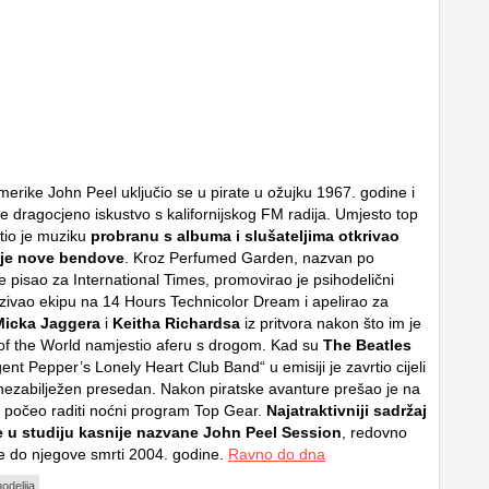
merike John Peel uključio se u pirate u ožujku 1967. godine i
e dragocjeno iskustvo s kalifornijskog FM radija. Umjesto top
tio je muziku
probranu s albuma i slušateljima otkrivao
ije nove bendove
. Kroz Perfumed Garden, nazvan po
e pisao za International Times, promovirao je psihodelični
ivao ekipu na 14 Hours Technicolor Dream i apelirao za
Micka Jaggera
i
Keitha Richardsa
iz pritvora nakon što im je
of the World namjestio aferu s drogom. Kad su
The Beatles
gent Pepper’s Lonely Heart Club Band“ u emisiji je zavrtio cijeli
o nezabilježen presedan. Nakon piratske avanture prešao je na
 počeo raditi noćni program Top Gear.
Najatraktivniji sadržaj
ke u studiju kasnije nazvane John Peel Session
, redovno
 do njegove smrti 2004. godine.
Ravno do dna
hodelija