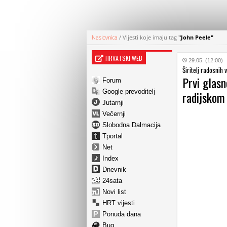
Naslovnica
/
Vijesti koje imaju tag
"John Peele"
HRVATSKI WEB
29.05. (12:00)
Širitelj radosnih v
Prvi glas
Forum
Google prevoditelj
radijskom 
Jutarnji
Večernji
Slobodna Dalmacija
Tportal
Net
Index
Dnevnik
24sata
Novi list
HRT vijesti
Ponuda dana
Bug