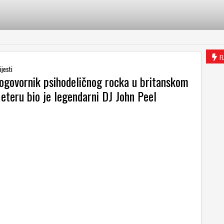
F
ijesti
nogovornik psihodeličnog rocka u britanskom
eteru bio je legendarni DJ John Peel