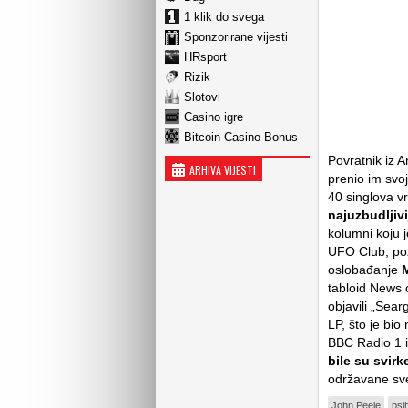
1 klik do svega
Sponzorirane vijesti
HRsport
Rizik
Slotovi
Casino igre
Bitcoin Casino Bonus
Povratnik iz A
ARHIVA VIJESTI
prenio im svoj
40 singlova vr
najuzbudljiv
kolumni koju j
UFO Club, poz
oslobađanje
tabloid News 
objavili „Sear
LP, što je bi
BBC Radio 1 i
bile su svir
održavane sve
John Peele
psi