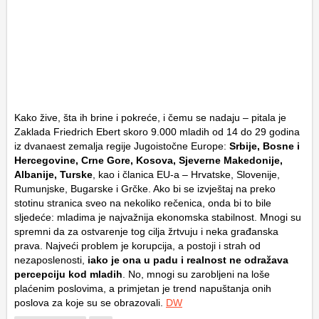
Kako žive, šta ih brine i pokreće, i čemu se nadaju – pitala je
Zaklada Friedrich Ebert skoro 9.000 mladih od 14 do 29 godina
iz dvanaest zemalja regije Jugoistočne Europe:
Srbije, Bosne i
Hercegovine, Crne Gore, Kosova, Sjeverne Makedonije,
Albanije, Turske
, kao i članica EU-a – Hrvatske, Slovenije,
Rumunjske, Bugarske i Grčke. Ako bi se izvještaj na preko
stotinu stranica sveo na nekoliko rečenica, onda bi to bile
sljedeće: mladima je najvažnija ekonomska stabilnost. Mnogi su
spremni da za ostvarenje tog cilja žrtvuju i neka građanska
prava. Najveći problem je korupcija, a postoji i strah od
nezaposlenosti,
iako je ona u padu i realnost ne odražava
percepciju kod mladih
. No, mnogi su zarobljeni na loše
plaćenim poslovima, a primjetan je trend napuštanja onih
poslova za koje su se obrazovali.
DW