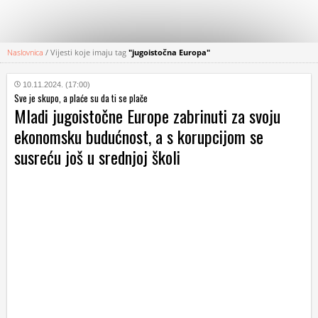
Naslovnica
/
Vijesti koje imaju tag
"jugoistočna Europa"
KATEGORIJE
10.11.2024. (17:00)
Sve je skupo, a plaće su da ti se plače
HRVATSKI
Mladi jugoistočne Europe zabrinuti za svoju
WEB
ekonomsku budućnost, a s korupcijom se
susreću još u srednjoj školi