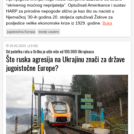
“skrivenog moćnog neprijatelja”. Optuživati Amerikance i sustav
HARP za prirodne nepogode slično je kao što su nacisti u
Njemačkoj ’30-ih godina 20. stoljeća optuživali Židove za
posljedice velike ekonomske krize iz 1929. godine.
Buka
jugoistočna Europa
teorije zavjere
25.02.2023. (13:00)
Od početka rata u Grčku je ušlo više od 100.000 Ukrajinaca
Što ruska agresija na Ukrajinu znači za države
jugoistočne Europe?