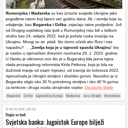
Rumunjska i Mađarska
su kao izravne susjede Ukrajine jako
pogođene ratom koji bjesni već godinu dana. Ali, i zemlje koje su
udaljenije, kao
Bugarska i Grčka
, osjećaju ratne posljedice. Još
od Drugog svjetskog rata ljudi u Rumunjskoj nisu bili u tolikom
strahu kao 24. veljače 2022. kad je počela ruska invazija na
Ukrajinu. Mnogi su se pitali: što ćemo učiniti ako Rusi i nas
napadnu? … „
Zemlja koja je u tajnosti spasila Ukrajinu
” bio
je naslov u njemačkim dnevnim novinama 20. 1. 2023. godine.
U članku je otkriveno ono što je u Bugarskoj bila javna tajna:
vlada prozapadnog reformista Kirila Petkova, koja je bila na
dužnosti manje od osam mjeseci, od travnja do kolovoza 2022.
isporučivala je Ukrajini streljivo i dizelsko gorivo. Navodno je iz
Bugarske stiglo oko 30 % potrebnog streljiva i oko 40 % goriva
za tenkove i druga vozila ukrajinske vojske.
Deutsche Welle
Bugarska
Grčka
jugoistočna Europa
Mađarska
rat u Ukrajini
Rumunjska
08.04.2016. (09:45)
Regija se budi
Svjetska banka: Jugoistok Europe bilježi