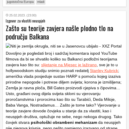
jugoistočna Europa
mladi
25.02.2023. (23:00)
Izgovor za vlastiti neuspjeh
Zašto su teorije zavjera našle plodno tlo na
području Balkana
Dovoljno je pogledati broj i sadržaj komentara ispod YouTube
filmova da bi se shvatilo koliko su Balkanci podložni teorijama
zavjera kao što su:
slijetanje na Mjesec je lažirano
, sve je to u
hollywoodskom studiju snimio poznati redatelj
Stanley Kubrick
;
američka vlada posjeduje sustav HARP s pomoću kojeg izaziva
prirodne nepogode i potrese diljem svijeta; korona je izmišljena;
Zemlja je ravna ploča, Bill Gates proizvodi cjepiva s čipovima…
Usto, građani ovog dijela svijeta skloni su vjerovanju
proročanstvima i prorocima kao što su Tarabići, Deda Miloje,
Baba Vanga, Nostradamus… Zašto je tome tako? Vjerovanje u
teorije zavjere dovode čovjeka u stanje da za vlastiti, kao i
neuspjeh društva, optužuje ne sebe, nego nekoga drugog. Tako
čovjek stvara
psihološki obrambeni mehanizam
da neuspjeh
nije njegova krivnja, nego nešto namjerno izazvano od strane