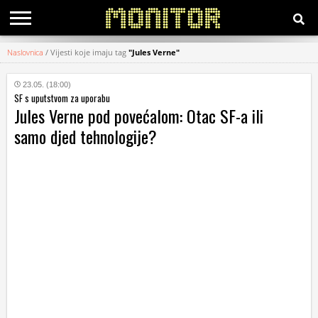
Naslovnica
/
Vijesti koje imaju tag
"Jules Verne"
KATEGORIJE
23.05. (18:00)
SF s uputstvom za uporabu
HRVATSKI
Jules Verne pod povećalom: Otac SF-a ili
WEB
samo djed tehnologije?