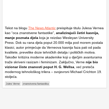
Tekst na blogu
The News Atlantic
preispituje titulu Julesa Vernea
kao “oca znanstvene fantastike”,
analizirajući četiri kasnija,
manje poznata djela
koja je reizdao Wesleyan University
Press. Dok su rana djela poput 20.000 milja pod morem postala
klasici, autor primjećuje da Verneova kasnija faza pati od pada
kvalitete, prevelike doze tehničkih detalja i političkih motiva.
Također kritizira moderne akademike koji u dječjim avanturama
traže skriveni rasizam i feminizam. Zaključno, Verne
nije bio
vizionar čiste znanosti poput H. G. Wellsa
, već preteča
modernog tehnološkog trilera – svojevrsni Michael Crichton 19.
stoljeća.
Jules Verne
znanstvena fantastika